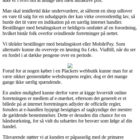
ikke er i tvivl om at antage den mest attraktive pris.
Man skal imidlertid ikke undervurdere, at såfremt en shop udlover
en vare til salg for en udsalgspris der kan virke overordentlig lav, så
burde det tit være en indikation på en uærlig internet handler.
Bestillinger med betalingskort er heldigvis omfattet af en forordning,
hvilket bistår folk overfor svindlende forretninger på nettet.
Vi tilråder bestillinger med betalingskort eller MobilePay. Som
alternativ kunne du overveje en løsning fra f.eks. ViaBill, når du ser
en fordel i at dække pengene over en periode.
Forud for at nogen køber i en Plackers webbutik kunne man for at
være sikker gennemløbe webshoppens regler, dog er det mange
gange ikke særlig spændende.
En anden mulighed kunne derfor være at kigge hvorvidt online
forretningen er medlem af e-mærket, eftersom det generelt er et
billede på at internet forretningen adlyder de officielle regler,
foruden at e-handlen hyppigt besigtiges af sagkyndige der mestrer
de gældende bestemmelser. Dette er desuden din chance for en
håndsrækning, for så vidt du udsættes for besvær som følge af din
handel.
Tilsvarende støtter vi at kunden er påpasselig med de primære