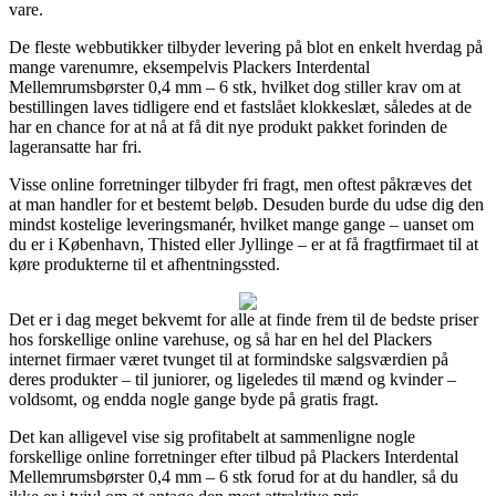
vare.
De fleste webbutikker tilbyder levering på blot en enkelt hverdag på
mange varenumre, eksempelvis Plackers Interdental
Mellemrumsbørster 0,4 mm – 6 stk, hvilket dog stiller krav om at
bestillingen laves tidligere end et fastslået klokkeslæt, således at de
har en chance for at nå at få dit nye produkt pakket forinden de
lageransatte har fri.
Visse online forretninger tilbyder fri fragt, men oftest påkræves det
at man handler for et bestemt beløb. Desuden burde du udse dig den
mindst kostelige leveringsmanér, hvilket mange gange – uanset om
du er i København, Thisted eller Jyllinge – er at få fragtfirmaet til at
køre produkterne til et afhentningssted.
Det er i dag meget bekvemt for alle at finde frem til de bedste priser
hos forskellige online varehuse, og så har en hel del Plackers
internet firmaer været tvunget til at formindske salgsværdien på
deres produkter – til juniorer, og ligeledes til mænd og kvinder –
voldsomt, og endda nogle gange byde på gratis fragt.
Det kan alligevel vise sig profitabelt at sammenligne nogle
forskellige online forretninger efter tilbud på Plackers Interdental
Mellemrumsbørster 0,4 mm – 6 stk forud for at du handler, så du