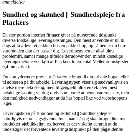
anmeldelser
Sundhed og skønhed || Sundhedspleje fra
Plackers
En stor portion internet firmaer giver på nuværende tidspunkt
diverse forskellige leveringsløsninger. Den mest anvendte er nu til
dags at få afleveret pakken hos en pakkeshop, og så henter du bare
varerne den dag der passer dig. Leveringstypen er altså ultra
problemfri, samt i mange tilfælde derudover den mindst kostelige
leveringsmetode ved køb af Plackers Interdental Mellemrumsbørster
0,4 mm – 6 stk.
Du kan ydermere prøve at få varerne bragt til din private bopæl eller
til adressen på dit arbejde. Leveringstypen viser sig sædvanligvis en
anelse mere bekostelig, men til gengæld ultra enkel. Den mest
betalelige løsning vil dog utvivlsomt være at hente varerne selv, men
den mulighed nødvendiggør at du har bopæl lige ved webshoppens
lager.
Leveringstiden på Sundhed og skønhed || Sundhedspleje er
naturligvis ret udslagsgivende hvis man står og skal bruge dine nye
produkter øjeblikkeligt, og herved er det virkelig centralt at du
undersøger det forventede leveringstidspunkt på den pågældende