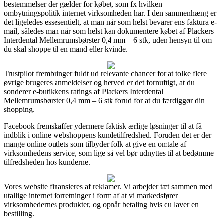
bestemmelser der gælder for købet, som fx hvilken
ombytningspolitik internet virksomheden har. I den sammenhæng er
det ligeledes essesentielt, at man når som helst bevarer ens faktura e-
mail, således man når som helst kan dokumentere købet af Plackers
Interdental Mellemrumsbørster 0,4 mm – 6 stk, uden hensyn til om
du skal shoppe til en mand eller kvinde.
Trustpilot frembringer fuldt ud relevante chancer for at tolke flere
øvrige brugeres anmeldelser og herved er det fornuftigt, at du
sonderer e-butikkens ratings af Plackers Interdental
Mellemrumsbørster 0,4 mm – 6 stk forud for at du færdiggør din
shopping.
Facebook fremskaffer ydermere faktisk ærlige løsninger til at få
indblik i online webshoppens kundetilfredshed. Foruden det er der
mange online outlets som tilbyder folk at give en omtale af
virksomhedens service, som lige så vel bør udnyttes til at bedømme
tilfredsheden hos kunderne.
Vores website finansieres af reklamer. Vi arbejder tæt sammen med
utallige internet forretninger i form af at vi markedsfører
virksomhedernes produkter, og opnår betaling hvis du laver en
bestilling.