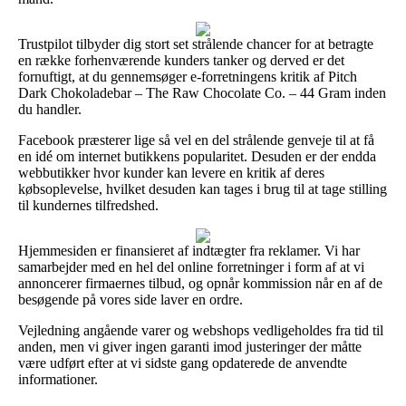
Trustpilot tilbyder dig stort set strålende chancer for at betragte
en række forhenværende kunders tanker og derved er det
fornuftigt, at du gennemsøger e-forretningens kritik af Pitch
Dark Chokoladebar – The Raw Chocolate Co. – 44 Gram inden
du handler.
Facebook præsterer lige så vel en del strålende genveje til at få
en idé om internet butikkens popularitet. Desuden er der endda
webbutikker hvor kunder kan levere en kritik af deres
købsoplevelse, hvilket desuden kan tages i brug til at tage stilling
til kundernes tilfredshed.
Hjemmesiden er finansieret af indtægter fra reklamer. Vi har
samarbejder med en hel del online forretninger i form af at vi
annoncerer firmaernes tilbud, og opnår kommission når en af de
besøgende på vores side laver en ordre.
Vejledning angående varer og webshops vedligeholdes fra tid til
anden, men vi giver ingen garanti imod justeringer der måtte
være udført efter at vi sidste gang opdaterede de anvendte
informationer.