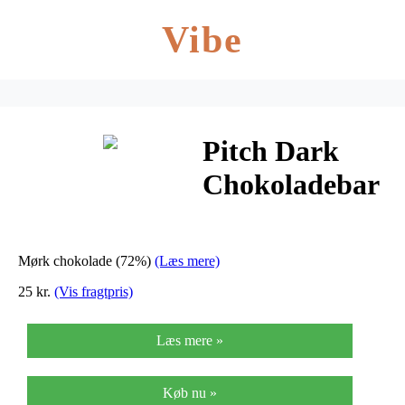
Vibe
Pitch Dark
Chokoladebar
– The Raw
Chocolate Co.
Mørk chokolade (72%)
(Læs mere)
– 44 Gram
25 kr.
(Vis fragtpris)
Læs mere »
Køb nu »