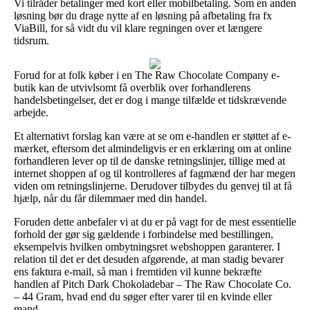
Vi tilråder betalinger med kort eller mobilbetaling. Som en anden
løsning bør du drage nytte af en løsning på afbetaling fra fx
ViaBill, for så vidt du vil klare regningen over et længere
tidsrum.
Forud for at folk køber i en The Raw Chocolate Company e-
butik kan de utvivlsomt få overblik over forhandlerens
handelsbetingelser, det er dog i mange tilfælde et tidskrævende
arbejde.
Et alternativt forslag kan være at se om e-handlen er støttet af e-
mærket, eftersom det almindeligvis er en erklæring om at online
forhandleren lever op til de danske retningslinjer, tillige med at
internet shoppen af og til kontrolleres af fagmænd der har megen
viden om retningslinjerne. Derudover tilbydes du genvej til at få
hjælp, når du får dilemmaer med din handel.
Foruden dette anbefaler vi at du er på vagt for de mest essentielle
forhold der gør sig gældende i forbindelse med bestillingen,
eksempelvis hvilken ombytningsret webshoppen garanterer. I
relation til det er det desuden afgørende, at man stadig bevarer
ens faktura e-mail, så man i fremtiden vil kunne bekræfte
handlen af Pitch Dark Chokoladebar – The Raw Chocolate Co.
– 44 Gram, hvad end du søger efter varer til en kvinde eller
mand.