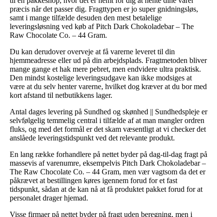
til en pakkeshop, hvor det er nemt for dig at hente dine varer
præcis når det passer dig. Fragttypen er jo super gnidningsløs,
samt i mange tilfælde desuden den mest betalelige
leveringsløsning ved køb af Pitch Dark Chokoladebar – The
Raw Chocolate Co. – 44 Gram.
Du kan derudover overveje at få varerne leveret til din
hjemmeadresse eller ud på din arbejdsplads. Fragtmetoden bliver
mange gange et hak mere pebret, men endvidere ultra praktisk.
Den mindst kostelige leveringsudgave kan ikke modsiges at
være at du selv henter varerne, hvilket dog kræver at du bor med
kort afstand til netbutikkens lager.
Antal dages levering på Sundhed og skønhed || Sundhedspleje er
selvfølgelig temmelig central i tilfælde af at man mangler ordren
fluks, og med det formål er det skam væsentligt at vi checker det
anslåede leveringstidspunkt ved det relevante produkt.
En lang række forhandlere på nettet byder på dag-til-dag fragt på
massevis af varenumre, eksempelvis Pitch Dark Chokoladebar –
The Raw Chocolate Co. – 44 Gram, men vær vagtsom da det er
påkrævet at bestillingen køres igennem forud for et fast
tidspunkt, sådan at de kan nå at få produktet pakket forud for at
personalet drager hjemad.
Visse firmaer på nettet byder på fragt uden beregning, men i