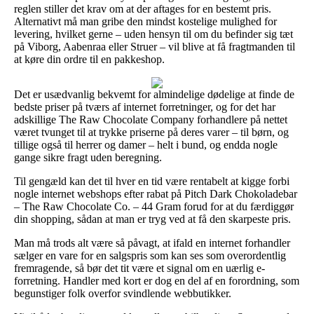
reglen stiller det krav om at der aftages for en bestemt pris.
Alternativt må man gribe den mindst kostelige mulighed for
levering, hvilket gerne – uden hensyn til om du befinder sig tæt
på Viborg, Aabenraa eller Struer – vil blive at få fragtmanden til
at køre din ordre til en pakkeshop.
Det er usædvanlig bekvemt for almindelige dødelige at finde de
bedste priser på tværs af internet forretninger, og for det har
adskillige The Raw Chocolate Company forhandlere på nettet
været tvunget til at trykke priserne på deres varer – til børn, og
tillige også til herrer og damer – helt i bund, og endda nogle
gange sikre fragt uden beregning.
Til gengæld kan det til hver en tid være rentabelt at kigge forbi
nogle internet webshops efter rabat på Pitch Dark Chokoladebar
– The Raw Chocolate Co. – 44 Gram forud for at du færdiggør
din shopping, sådan at man er tryg ved at få den skarpeste pris.
Man må trods alt være så påvagt, at ifald en internet forhandler
sælger en vare for en salgspris som kan ses som overordentlig
fremragende, så bør det tit være et signal om en uærlig e-
forretning. Handler med kort er dog en del af en forordning, som
begunstiger folk overfor svindlende webbutikker.