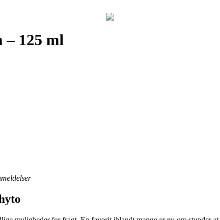
 – 125 ml
anmeldelser
hyto
ige muligheder for fragt. En favorit iblandt mange er nu om stunder at få 