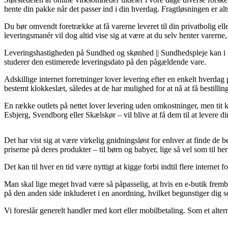
hente din pakke når det passer ind i din hverdag. Fragtløsningen er a
Du bør omvendt foretrække at få varerne leveret til din privatbolig el
leveringsmanér vil dog altid vise sig at være at du selv henter varern
Leveringshastigheden på Sundhed og skønhed || Sundhedspleje kan i nog
studerer den estimerede leveringsdato på den pågældende vare.
Adskillige internet forretninger lover levering efter en enkelt hverd
bestemt klokkeslæt, således at de har mulighed for at nå at få bestilli
En række outlets på nettet lover levering uden omkostninger, men tit
Esbjerg, Svendborg eller Skælskør – vil blive at få dem til at levere din
Det har vist sig at være virkelig gnidningsløst for enhver at finde de b
priserne på deres produkter – til børn og babyer, lige så vel som til 
Det kan til hver en tid være nyttigt at kigge forbi indtil flere interne
Man skal lige meget hvad være så påpasselig, at hvis en e-butik fremby
på den anden side inkluderet i en anordning, hvilket begunstiger dig
Vi foreslår generelt handler med kort eller mobilbetaling. Som et alte