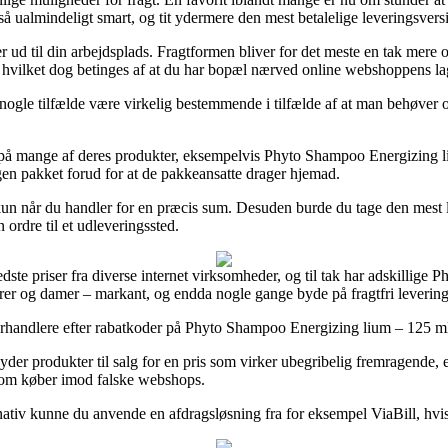
ltså ualmindeligt smart, og tit ydermere den mest betalelige leverings
ler ud til din arbejdsplads. Fragtformen bliver for det meste en tak mer
e, hvilket dog betinges af at du har bopæl nærved online webshoppens la
le tilfælde være virkelig bestemmende i tilfælde af at man behøver ordr
ag på mange af deres produkter, eksempelvis Phyto Shampoo Energizing li
ngen pakket forud for at de pakkeansatte drager hjemad.
 kun når du handler for en præcis sum. Desuden burde du tage den mest 
 ordre til et udleveringssted.
edste priser fra diverse internet virksomheder, og til tak har adskillige
herrer og damer – markant, og endda nogle gange byde på fragtfri levering
t forhandlere efter rabatkoder på Phyto Shampoo Energizing lium – 125 ml f
der produkter til salg for en pris som virker ubegribelig fremragende, e
 som køber imod falske webshops.
rnativ kunne du anvende en afdragsløsning fra for eksempel ViaBill, hvis