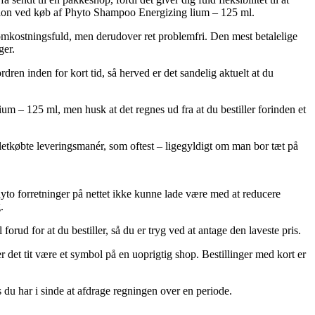
version ved køb af Phyto Shampoo Energizing lium – 125 ml.
e omkostningsfuld, men derudover ret problemfri. Den mest betalelige
ger.
en inden for kort tid, så herved er det sandelig aktuelt at du
um – 125 ml, men husk at det regnes ud fra at du bestiller forinden et
letkøbte leveringsmanér, som oftest – ligegyldigt om man bor tæt på
 Phyto forretninger på nettet ikke kunne lade være med at reducere
.
orud for at du bestiller, så du er tryg ved at antage den laveste pris.
r det tit være et symbol på en uoprigtig shop. Bestillinger med kort er
 du har i sinde at afdrage regningen over en periode.