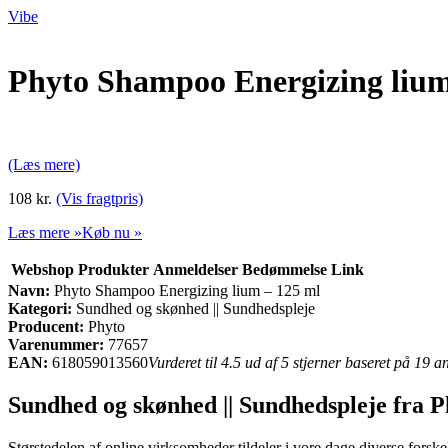
Vibe
Phyto Shampoo Energizing lium
(Læs mere)
108 kr.
(Vis fragtpris)
Læs mere »
Køb nu »
Webshop
Produkter
Anmeldelser
Bedømmelse
Link
Navn:
Phyto Shampoo Energizing lium – 125 ml
Kategori:
Sundhed og skønhed || Sundhedspleje
Producent:
Phyto
Varenummer:
77657
EAN:
618059013560
Vurderet til 4.5 ud af 5 stjerner baseret på 19 
Sundhed og skønhed || Sundhedspleje fra P
Størstedelen af online virksomheder tildeler i vore dage diverse forskell