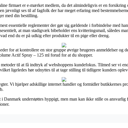
online firmaet er e-mærket medlem, da det almindeligvis er en forsikring 
en jævnligt ses til af fagfolk der har meget erfaring med bestemmelser
er med din bestilling.
e mest essentielle reglementer der gør sig gældende i forbindelse med han
sentielt, at man stadigvæk bibeholder ens kvitteringsmail, således man 
d end du er på udkig efter produkter til en pige eller dreng.
eder for at kontrollere en stor gruppe øvrige brugeres anmeldelser og de
lume Actif Spray – 125 ml forud for at du shopper.
 metoder til at få indtryk af webshoppens kundefokus. Tilmed ser vi en
lket ligeledes bør udnyttes til at tage stilling til tidligere kunders oplev
gter. Vi hjælper adskillige internet handler og formidler butikkernes pr
b.
i Danmark understøttes hyppigt, men man kan ikke stille os ansvarlig for
ioner.