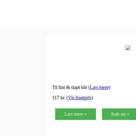
Til fint & slapt hår
(Læs mere)
117 kr.
(Vis fragtpris)
Læs mere »
Køb nu »