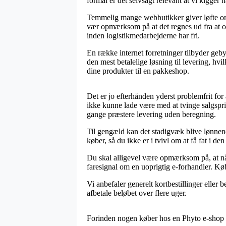
formål er det selvsagt relevant at vi kigger
Temmelig mange webbutikker giver løfte om
vær opmærksom på at det regnes ud fra at or
inden logistikmedarbejderne har fri.
En række internet forretninger tilbyder geby
den mest betalelige løsning til levering, hvil
dine produkter til en pakkeshop.
Det er jo efterhånden yderst problemfrit for
ikke kunne lade være med at tvinge salgspri
gange præstere levering uden beregning.
Til gengæld kan det stadigvæk blive lønnend
køber, så du ikke er i tvivl om at få fat i den
Du skal alligevel være opmærksom på, at når 
faresignal om en uoprigtig e-forhandler. Køb
Vi anbefaler generelt kortbestillinger eller 
afbetale beløbet over flere uger.
Forinden nogen køber hos en Phyto e-shop k