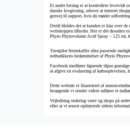
Et andet forslag er at kontrollere hvorvidt 
danske lovgivning, udover at internet shopp
genvej til support, hvis du møder udfordring
Dertil tilrådes det at kunden er klar over d
webshoppen tilbyder. Her er det desuden esse
Phyto Phytovolume Actif Spray – 125 ml, hva
Trustpilot fremskaffer ultra passende muligh
netbutikkens bedømmelser af Phyto Phytovo
Facebook medfører lignende tilpas gunstige
at afgive en evaluering af købsoplevelsen, hvi
Dette website er finansieret af annonceindtæ
besøgende vi sender videre udfører et indkø
Vejledning omkring varer og shops på nettet 
efter at vi senest opdaterede sidens informat