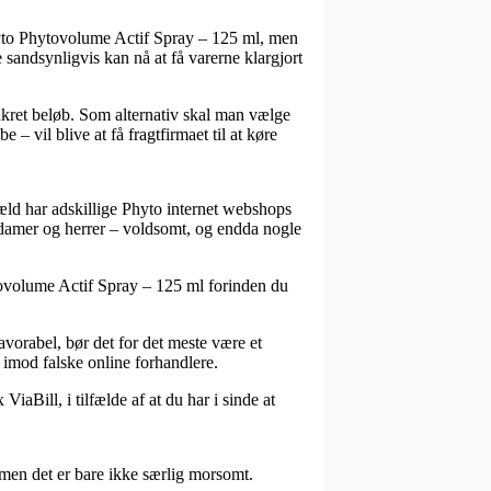
yto Phytovolume Actif Spray – 125 ml, men
sandsynligvis kan nå at få varerne klargjort
onkret beløb. Som alternativ skal man vælge
 – vil blive at få fragtfirmaet til at køre
ngæld har adskillige Phyto internet webshops
l damer og herrer – voldsomt, og endda nogle
ytovolume Actif Spray – 125 ml forinden du
avorabel, bør det for det meste være et
 imod falske online forhandlere.
iaBill, i tilfælde af at du har i sinde at
men det er bare ikke særlig morsomt.