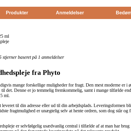
Produkter
Anmeldelser
Bedøm
25 ml
pleje
 5 stjerner baseret på 1 anmeldelser
dhedspleje fra Phyto
gvis mange forskellige muligheder for fragt. Den mest moderne er i øj
tid til det. Denne er jo temmelig fremkommelig, samt i mange tilfælde e
5 ml.
t leveret til din adresse eller ud til din arbejdsplads. Leveringsformen bl
idste fragtmulighed er unægtelig selv at hente ordren, som dog står og 
spleje er selvfølgelig usædvanlig central i tilfælde af at man har bru