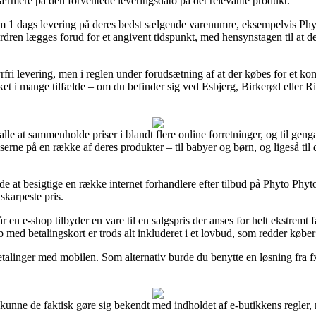
 nærmere på den forventede leveringsdato på det relevante produkt.
 1 dags levering på deres bedst sælgende varenumre, eksempelvis Ph
dren lægges forud for et angivent tidspunkt, med hensynstagen til at de 
rfri levering, men i reglen under forudsætning af at der købes for et k
ket i mange tilfælde – om du befinder sig ved Esbjerg, Birkerød eller Ribe
 alle at sammenholde priser i blandt flere online forretninger, og til ge
serne på en række af deres produkter – til babyer og børn, og ligeså ti
e at besigtige en række internet forhandlere efter tilbud på Phyto Ph
 skarpeste pris.
en e-shop tilbyder en vare til en salgspris der anses for helt ekstremt f
 med betalingskort er trods alt inkluderet i et lovbud, som redder køber
betalinger med mobilen. Som alternativ burde du benytte en løsning fra fx V
unne de faktisk gøre sig bekendt med indholdet af e-butikkens regler, 