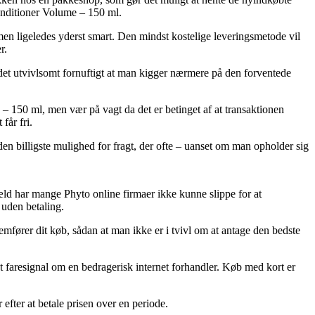
Conditioner Volume – 150 ml.
 men ligeledes yderst smart. Den mindst kostelige leveringsmetode vil
r.
det utvivlsomt fornuftigt at man kigger nærmere på den forventede
 – 150 ml, men vær på vagt da det er betinget af at transaktionen
får fri.
e den billigste mulighed for fragt, der ofte – uanset om man opholder sig
ngæld har mange Phyto online firmaer ikke kunne slippe for at
 uden betaling.
mfører dit køb, sådan at man ikke er i tvivl om at antage den bedste
e et faresignal om en bedragerisk internet forhandler. Køb med kort er
efter at betale prisen over en periode.