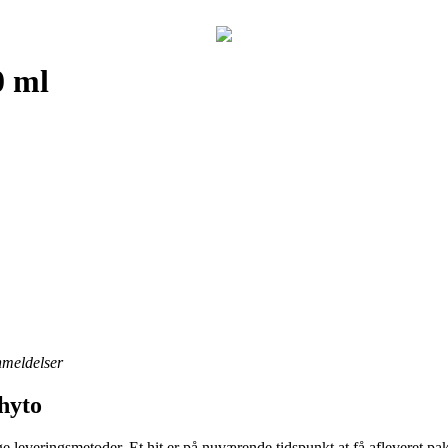
0 ml
anmeldelser
hyto
ige leveringsmetoder. Et hit er på nuværende tidspunkt at få afleveret 