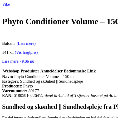
Vibe
Phyto Conditioner Volume – 15
Balsam.
(Læs mere)
141 kr.
(Vis fragtpris)
Læs mere »
Køb nu »
Webshop
Produkter
Anmeldelser
Bedømmelse
Link
Navn:
Phyto Conditioner Volume – 150 ml
Kategori:
Sundhed og skønhed || Sundhedspleje
Producent:
Phyto
Varenummer:
80177
EAN:
618059102264
Vurderet til 4.2 ud af 5 stjerner baseret på 40 
Sundhed og skønhed || Sundhedspleje fra P
En del internet forhandlere frembyder efterhånden en hel del forskell