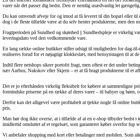
varer når det passer dig bedst. Den er nemlig usædvanlig let gængelig
Du kan omvendt afveje for og imod at få leveret til din bopæl eller ti
dog i de fleste tilfælde være at du selv henter produkterne, men den mu
Fragtperioden på Sundhed og skønhed || Sundhedspleje er virkelig væs
leveringsdato ved den vedkommende vare.
En lang række online butikker stiller udsigt til muligheden for dag-t
realiseres forud for et nøjagtigt klokkeslæt, med hensynstagen til at de 
Indtil flere netshops sikrer portofri fragt, men oftest er det under bet
nær Aarhus, Nakskov eller Skjern – er at få bragt produkterne til et af
Det er jo efterhånden virkelig fleksibelt for købere at sammenligne pri
formindske priserne på en række af deres varer – til babyer og børn, o
Derfor kan det alligevel være profitabelt at tjekke nogle få online b
pris.
Man bør dog ikke overse, at i tilfælde af at en e-shop tilbyder bedst i 
imidlertid omsluttet af et regelsæt, som garanterer køber overfor fup 
Vi anbefaler shopping med kort eller betalinger med mobilen. Som alter