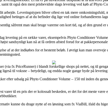
, samt tit også den mest prisbevidste slags levering ved køb af Phyto 
l dit arbejde. Leveringstypen bliver oftest en tak mere omkostningsfuld,
lighed betinges af at du befinder dig lige ved online forhandlerens lage
entlig såfremt man skal bruge varerne om kort tid, og af den grund er 
il-dag levering på en række varer, eksempelvis Phyto Conditioner Volume
højst sandsynligt kan nå at få ordren afsted forud for at pakkepersonalet 
ingelse af at der indkøbes for et bestemt beløb. I øvrigt kan man overvej
hentningssted.
ser (via fx PriceRunner) i blandt forskellige shops på nettet, og til ge
g ligeså til voksne – betydeligt, og endda nogle gange byde på levering
utikker efter udsalg på Phyto Conditioner Volume – 150 ml inden du genne
test varer til en pris der er kolossalt beskeden, er det for det meste vær
webbutikker.
nativ kunne du drage nytte af en løsning som fx ViaBill, ifald du higer 