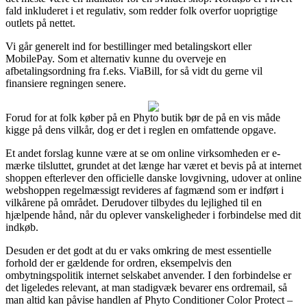
fald inkluderet i et regulativ, som redder folk overfor uoprigtige
outlets på nettet.
Vi går generelt ind for bestillinger med betalingskort eller
MobilePay. Som et alternativ kunne du overveje en
afbetalingsordning fra f.eks. ViaBill, for så vidt du gerne vil
finansiere regningen senere.
Forud for at folk køber på en Phyto butik bør de på en vis måde
kigge på dens vilkår, dog er det i reglen en omfattende opgave.
Et andet forslag kunne være at se om online virksomheden er e-
mærke tilsluttet, grundet at det længe har været et bevis på at internet
shoppen efterlever den officielle danske lovgivning, udover at online
webshoppen regelmæssigt revideres af fagmænd som er indført i
vilkårene på området. Derudover tilbydes du lejlighed til en
hjælpende hånd, når du oplever vanskeligheder i forbindelse med dit
indkøb.
Desuden er det godt at du er vaks omkring de mest essentielle
forhold der er gældende for ordren, eksempelvis den
ombytningspolitik internet selskabet anvender. I den forbindelse er
det ligeledes relevant, at man stadigvæk bevarer ens ordremail, så
man altid kan påvise handlen af Phyto Conditioner Color Protect –