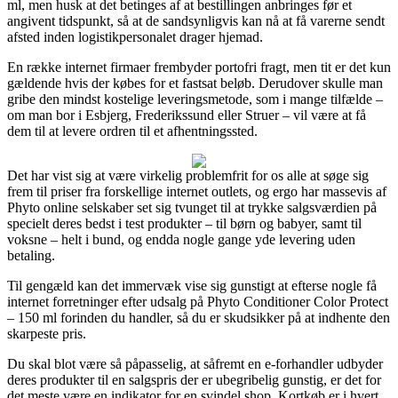
ml, men husk at det betinges af at bestillingen anbringes før et
angivent tidspunkt, så at de sandsynligvis kan nå at få varerne sendt
afsted inden logistikpersonalet drager hjemad.
En række internet firmaer frembyder portofri fragt, men tit er det kun
gældende hvis der købes for et fastsat beløb. Derudover skulle man
gribe den mindst kostelige leveringsmetode, som i mange tilfælde –
om man bor i Esbjerg, Frederikssund eller Struer – vil være at få
dem til at levere ordren til et afhentningssted.
Det har vist sig at være virkelig problemfrit for os alle at søge sig
frem til priser fra forskellige internet outlets, og ergo har massevis af
Phyto online selskaber set sig tvunget til at trykke salgsværdien på
specielt deres bedst i test produkter – til børn og babyer, samt til
voksne – helt i bund, og endda nogle gange yde levering uden
betaling.
Til gengæld kan det immervæk vise sig gunstigt at efterse nogle få
internet forretninger efter udsalg på Phyto Conditioner Color Protect
– 150 ml forinden du handler, så du er skudsikker på at indhente den
skarpeste pris.
Du skal blot være så påpasselig, at såfremt en e-forhandler udbyder
deres produkter til en salgspris der er ubegribelig gunstig, er det for
det meste være en indikator for en svindel shop. Kortkøb er i hvert