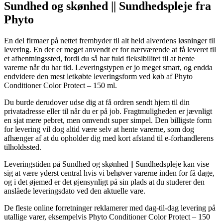
Sundhed og skønhed || Sundhedspleje fra
Phyto
En del firmaer på nettet frembyder til alt held alverdens løsninger til
levering. En der er meget anvendt er for nærværende at få leveret til
et afhentningssted, fordi du så har fuld fleksibilitet til at hente
varerne når du har tid. Leveringstypen er jo meget smart, og endda
endvidere den mest letkøbte leveringsform ved køb af Phyto
Conditioner Color Protect – 150 ml.
Du burde derudover udse dig at få ordren sendt hjem til din
privatadresse eller til når du er på job. Fragtmuligheden er jævnligt
en sjat mere pebret, men omvendt super simpel. Den billigste form
for levering vil dog altid være selv at hente varerne, som dog
afhænger af at du opholder dig med kort afstand til e-forhandlerens
tilholdssted.
Leveringstiden på Sundhed og skønhed || Sundhedspleje kan vise
sig at være yderst central hvis vi behøver varerne inden for få dage,
og i det øjemed er det øjensynligt på sin plads at du studerer den
anslåede leveringsdato ved den aktuelle vare.
De fleste online forretninger reklamerer med dag-til-dag levering på
utallige varer, eksempelvis Phyto Conditioner Color Protect – 150