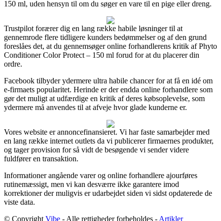
150 ml, uden hensyn til om du søger en vare til en pige eller dreng.
Trustpilot forærer dig en lang række habile løsninger til at
gennemrode flere tidligere kunders bedømmelser og af den grund
foreslåes det, at du gennemsøger online forhandlerens kritik af Phyto
Conditioner Color Protect – 150 ml forud for at du placerer din
ordre.
Facebook tilbyder ydermere ultra habile chancer for at få en idé om
e-firmaets popularitet. Herinde er der endda online forhandlere som
gør det muligt at udfærdige en kritik af deres købsoplevelse, som
ydermere må anvendes til at afveje hvor glade kunderne er.
Vores website er annoncefinansieret. Vi har faste samarbejder med
en lang række internet outlets da vi publicerer firmaernes produkter,
og tager provision for så vidt de besøgende vi sender videre
fuldfører en transaktion.
Informationer angående varer og online forhandlere ajourføres
rutinemæssigt, men vi kan desværre ikke garantere imod
korrektioner der muligvis er udarbejdet siden vi sidst opdaterede de
viste data.
© Copyright
Vibe
- Alle rettigheder forbeholdes -
Artikler