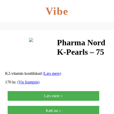
Vibe
Pharma Nord
K-Pearls – 75
mcg – 60 Kaps
K2-vitamin kosttilskud
(Læs mere)
170 kr.
(Vis fragtpris)
Læs mere »
Køb nu »