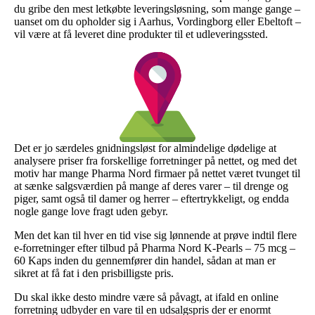
du gribe den mest letkøbte leveringsløsning, som mange gange –
uanset om du opholder sig i Aarhus, Vordingborg eller Ebeltoft –
vil være at få leveret dine produkter til et udleveringssted.
Det er jo særdeles gnidningsløst for almindelige dødelige at
analysere priser fra forskellige forretninger på nettet, og med det
motiv har mange Pharma Nord firmaer på nettet været tvunget til
at sænke salgsværdien på mange af deres varer – til drenge og
piger, samt også til damer og herrer – eftertrykkeligt, og endda
nogle gange love fragt uden gebyr.
Men det kan til hver en tid vise sig lønnende at prøve indtil flere
e-forretninger efter tilbud på Pharma Nord K-Pearls – 75 mcg –
60 Kaps inden du gennemfører din handel, sådan at man er
sikret at få fat i den prisbilligste pris.
Du skal ikke desto mindre være så påvagt, at ifald en online
forretning udbyder en vare til en udsalgspris der er enormt