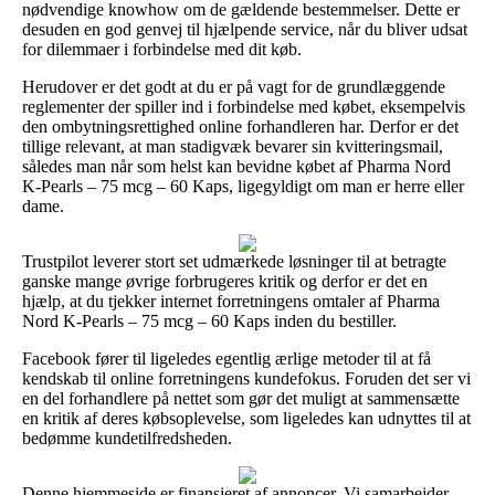
nødvendige knowhow om de gældende bestemmelser. Dette er
desuden en god genvej til hjælpende service, når du bliver udsat
for dilemmaer i forbindelse med dit køb.
Herudover er det godt at du er på vagt for de grundlæggende
reglementer der spiller ind i forbindelse med købet, eksempelvis
den ombytningsrettighed online forhandleren har. Derfor er det
tillige relevant, at man stadigvæk bevarer sin kvitteringsmail,
således man når som helst kan bevidne købet af Pharma Nord
K-Pearls – 75 mcg – 60 Kaps, ligegyldigt om man er herre eller
dame.
Trustpilot leverer stort set udmærkede løsninger til at betragte
ganske mange øvrige forbrugeres kritik og derfor er det en
hjælp, at du tjekker internet forretningens omtaler af Pharma
Nord K-Pearls – 75 mcg – 60 Kaps inden du bestiller.
Facebook fører til ligeledes egentlig ærlige metoder til at få
kendskab til online forretningens kundefokus. Foruden det ser vi
en del forhandlere på nettet som gør det muligt at sammensætte
en kritik af deres købsoplevelse, som ligeledes kan udnyttes til at
bedømme kundetilfredsheden.
Denne hjemmeside er finansieret af annoncer. Vi samarbejder