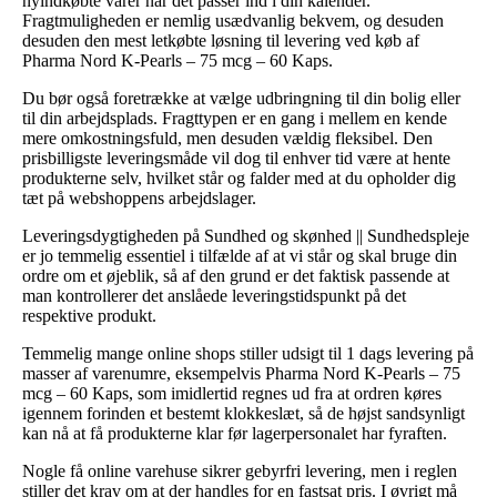
nyindkøbte varer når det passer ind i din kalender.
Fragtmuligheden er nemlig usædvanlig bekvem, og desuden
desuden den mest letkøbte løsning til levering ved køb af
Pharma Nord K-Pearls – 75 mcg – 60 Kaps.
Du bør også foretrække at vælge udbringning til din bolig eller
til din arbejdsplads. Fragttypen er en gang i mellem en kende
mere omkostningsfuld, men desuden vældig fleksibel. Den
prisbilligste leveringsmåde vil dog til enhver tid være at hente
produkterne selv, hvilket står og falder med at du opholder dig
tæt på webshoppens arbejdslager.
Leveringsdygtigheden på Sundhed og skønhed || Sundhedspleje
er jo temmelig essentiel i tilfælde af at vi står og skal bruge din
ordre om et øjeblik, så af den grund er det faktisk passende at
man kontrollerer det anslåede leveringstidspunkt på det
respektive produkt.
Temmelig mange online shops stiller udsigt til 1 dags levering på
masser af varenumre, eksempelvis Pharma Nord K-Pearls – 75
mcg – 60 Kaps, som imidlertid regnes ud fra at ordren køres
igennem forinden et bestemt klokkeslæt, så de højst sandsynligt
kan nå at få produkterne klar før lagerpersonalet har fyraften.
Nogle få online varehuse sikrer gebyrfri levering, men i reglen
stiller det krav om at der handles for en fastsat pris. I øvrigt må