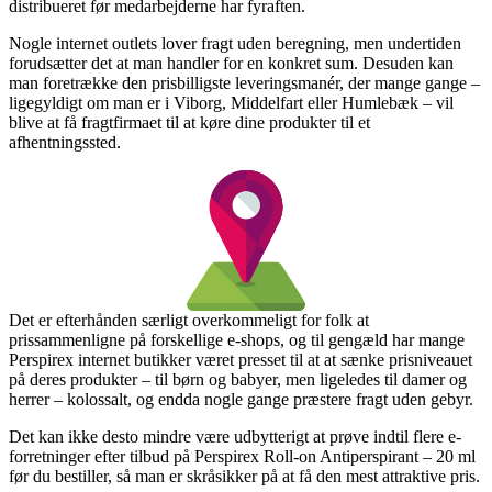
distribueret før medarbejderne har fyraften.
Nogle internet outlets lover fragt uden beregning, men undertiden
forudsætter det at man handler for en konkret sum. Desuden kan
man foretrække den prisbilligste leveringsmanér, der mange gange –
ligegyldigt om man er i Viborg, Middelfart eller Humlebæk – vil
blive at få fragtfirmaet til at køre dine produkter til et
afhentningssted.
Det er efterhånden særligt overkommeligt for folk at
prissammenligne på forskellige e-shops, og til gengæld har mange
Perspirex internet butikker været presset til at at sænke prisniveauet
på deres produkter – til børn og babyer, men ligeledes til damer og
herrer – kolossalt, og endda nogle gange præstere fragt uden gebyr.
Det kan ikke desto mindre være udbytterigt at prøve indtil flere e-
forretninger efter tilbud på Perspirex Roll-on Antiperspirant – 20 ml
før du bestiller, så man er skråsikker på at få den mest attraktive pris.