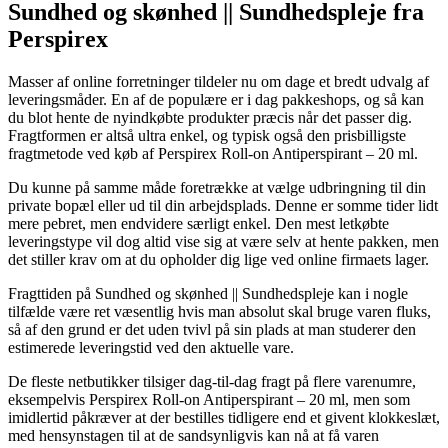
Sundhed og skønhed || Sundhedspleje fra
Perspirex
Masser af online forretninger tildeler nu om dage et bredt udvalg af
leveringsmåder. En af de populære er i dag pakkeshops, og så kan
du blot hente de nyindkøbte produkter præcis når det passer dig.
Fragtformen er altså ultra enkel, og typisk også den prisbilligste
fragtmetode ved køb af Perspirex Roll-on Antiperspirant – 20 ml.
Du kunne på samme måde foretrække at vælge udbringning til din
private bopæl eller ud til din arbejdsplads. Denne er somme tider lidt
mere pebret, men endvidere særligt enkel. Den mest letkøbte
leveringstype vil dog altid vise sig at være selv at hente pakken, men
det stiller krav om at du opholder dig lige ved online firmaets lager.
Fragttiden på Sundhed og skønhed || Sundhedspleje kan i nogle
tilfælde være ret væsentlig hvis man absolut skal bruge varen fluks,
så af den grund er det uden tvivl på sin plads at man studerer den
estimerede leveringstid ved den aktuelle vare.
De fleste netbutikker tilsiger dag-til-dag fragt på flere varenumre,
eksempelvis Perspirex Roll-on Antiperspirant – 20 ml, men som
imidlertid påkræver at der bestilles tidligere end et givent klokkeslæt,
med hensynstagen til at de sandsynligvis kan nå at få varen