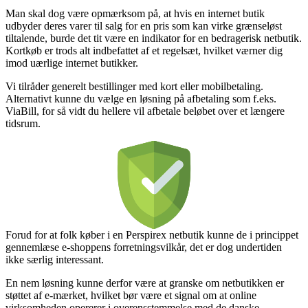
Man skal dog være opmærksom på, at hvis en internet butik
udbyder deres varer til salg for en pris som kan virke grænseløst
tiltalende, burde det tit være en indikator for en bedragerisk netbutik.
Kortkøb er trods alt indbefattet af et regelsæt, hvilket værner dig
imod uærlige internet butikker.
Vi tilråder generelt bestillinger med kort eller mobilbetaling.
Alternativt kunne du vælge en løsning på afbetaling som f.eks.
ViaBill, for så vidt du hellere vil afbetale beløbet over et længere
tidsrum.
Forud for at folk køber i en Perspirex netbutik kunne de i princippet
gennemlæse e-shoppens forretningsvilkår, det er dog undertiden
ikke særlig interessant.
En nem løsning kunne derfor være at granske om netbutikken er
støttet af e-mærket, hvilket bør være et signal om at online
virksomheden opererer i overensstemmelse med de danske