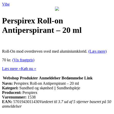
Vibe
Perspirex Roll-on
Antiperspirant – 20 ml
Roll-On mod overdreven sved med aluminiumklorid.
(Læs mere)
70 kr.
(Vis fragtpris)
Læs mere »
Køb nu »
Webshop
Produkter
Anmeldelser
Bedømmelse
Link
Navn:
Perspirex Roll-on Antiperspirant – 20 ml
Kategori:
Sundhed og skønhed || Sundhedspleje
Producent:
Perspirex
Varenummer:
1538
EAN:
5701943011430
Vurderet til 3.7 ud af 5 stjerner baseret på 50
anmeldelser