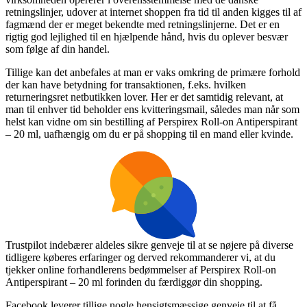
retningslinjer, udover at internet shoppen fra tid til anden kigges til af
fagmænd der er meget bekendte med retningslinjerne. Det er en
rigtig god lejlighed til en hjælpende hånd, hvis du oplever besvær
som følge af din handel.
Tillige kan det anbefales at man er vaks omkring de primære forhold
der kan have betydning for transaktionen, f.eks. hvilken
returneringsret netbutikken lover. Her er det samtidig relevant, at
man til enhver tid beholder ens kvitteringsmail, således man når som
helst kan vidne om sin bestilling af Perspirex Roll-on Antiperspirant
– 20 ml, uafhængig om du er på shopping til en mand eller kvinde.
Trustpilot indebærer aldeles sikre genveje til at se nøjere på diverse
tidligere køberes erfaringer og derved rekommanderer vi, at du
tjekker online forhandlerens bedømmelser af Perspirex Roll-on
Antiperspirant – 20 ml forinden du færdiggør din shopping.
Facebook leverer tillige nogle hensigtsmæssige genveje til at få