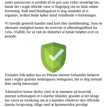
nettet annoncerer et produkt til en pris som virker uendeligt lav,
burde det i nogle tilfælde være et fingerpeg om en falsk online
forretning. Køb med betalingskort er dog omsluttet af et
regulativ, hvilket bistår køber imod svindlende e-forretninger.
Vi foreslår generelt handler med kort eller mobilbetaling. Som en
alternativ mulighed kunne du overveje et afbetalingstilbud fra
f.eks. ViaBill, for så vidt du tilstræber at betale beløbet over en
periode.
Forinden folk køber hos en Pekana internet forhandler behøver
man i reglen granske netshoppens betingelser, det er dog normalt
ikke særlig interessant.
Alternativet kunne derfor være at se nærmere på hvorvidt
internet webshoppen er e-mærke tilsluttet, grundet at det længe
har været en forsikring om at e-handlen efterlever den officielle
danske lovgivning, tillige med at hjemmesiden jævnligt