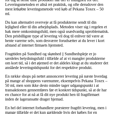
Leveringsmetoden er altså ret praktisk, og ofte derudover den
mest letkøbte leveringsmetode ved køb af Pekana Toxex – 50
ml.
Du kan alternativt overveje at få produkterne sendt til din
lejlighed eller til din arbejdsplads. Metoden viser sig i regelen et
hak mere omkostningsfuld, men også usædvanlig uproblematisk.
Den prisbilligste type af levering vil dog til enhver tid være at
hente varerne selv, som desværre forudsætter at du lever i kort
afstand af internet firmaets hjemsted.
Fragttiden på Sundhed og skønhed || Sundhedspleje er jo
særdeles betydningsfuld i tilfælde af at vi mangler produkterne
om kort tid, så i det øjemed er det aldeles klogt at du studerer det
anslåede leveringstidspunkt for det respektive produkt.
En række shops på nettet annoncerer levering på næste hverdag
på mange af shoppens varenumre, eksempelvis Pekana Toxex –
50 ml, men som ikke desto mindre tager udgangspunkt i at
transaktionen gennemføres før et konkret tidspunkt, så at de har
en chance for at nå at få dit nye produkt hen til fragtfirmaet
inden de lageransatte drager hjemad.
En hel del internet forhandlere præsterer fragtfri levering, men i
mange tilfælde er det kun gældende hvis der købes for en