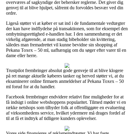
overværes af sagkyndige der behersker reglerne. Det giver dig
genvej til at blive hjulpet, såfremt du forvoldes besvær ved din
ordre.
Ligeså støtter vi at køber er sat ind i de fundamentale vedtægter
der kan have indflydelse på transaktionen, som for eksempel den
ombytningsrettighed e-handlen har. I den sammenhæng er det
virkelig afgørende, at man stadig bibeholder sin kvittering,
således man fremadrettet vil kunne bevidne sin shopping af
Pekana Toxex – 50 ml, uafhængig om du søger efter varer til en
dame eller herre.
Trustpilot frembringer absolut gode genveje til at blive klogere
på ret mange aktuelle køberes tanker og herved støtter vi, at du
eksaminerer online firmaets anmeldelser af Pekana Toxex – 50
ml forud for at du handler.
Facebook frembringer endvidere relativt fine muligheder for at
få indsigt i online webshoppens popularitet. Tilmed møder vi en
række netshops som tilbyder folk at offentliggøre en evaluering
af virksomhedens service, hvilket ydermere må drages fordel af
til at få et indtryk af tidligere kunders oplevelser.
Vores side finansieres af reklameindtægter. Vi har faste