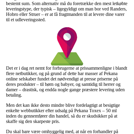
bestemt sum. Som alternativ må du foretrække den mest letkøbte
leveringstype, der typisk – ligegyldigt om man bor ved Randers,
Hobro eller Struer – er at få fragtmanden til at levere dine varer
til et udleveringssted.
Det er i dag ret nemt for forbrugerne at prissammenligne i blandt
flere netbutikker, og på grund af dette har masser af Pekana
online selskaber fundet det nødvendigt at presse priserne på
deres produkter – til børn og babyer, og samtidig til herrer og
damer – drastisk, og endda nogle gange præstere levering uden
betaling.
Men det kan ikke desto mindre blive fordelagtigt at besigtige
enkelte webbutikker efter udsalg på Pekana Toxex – 50 ml
inden du gennemfører din handel, så du er skudsikker på at
skaffe sig den skarpeste pris.
Du skal bare være omhyggelig med, at når en forhandler på