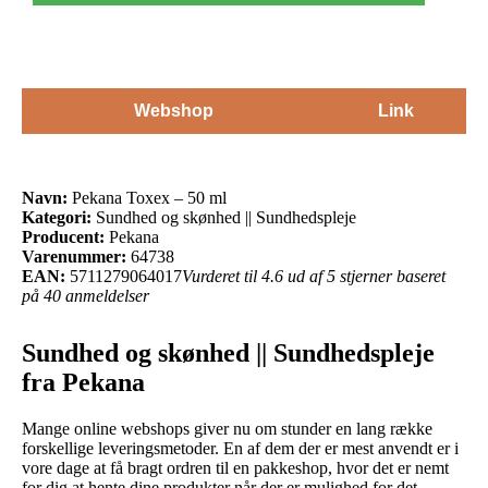
Webshop
Link
Navn:
Pekana Toxex – 50 ml
Kategori:
Sundhed og skønhed || Sundhedspleje
Producent:
Pekana
Varenummer:
64738
EAN:
5711279064017
Vurderet til 4.6 ud af 5 stjerner baseret
på 40 anmeldelser
Sundhed og skønhed || Sundhedspleje
fra Pekana
Mange online webshops giver nu om stunder en lang række
forskellige leveringsmetoder. En af dem der er mest anvendt er i
vore dage at få bragt ordren til en pakkeshop, hvor det er nemt
for dig at hente dine produkter når der er mulighed for det.