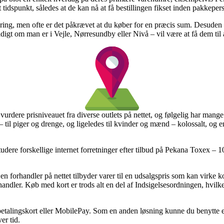
 tidspunkt, således at de kan nå at få bestillingen fikset inden pakkeperso
ering, men ofte er det påkrævet at du køber for en præcis sum. Desuden 
ldigt om man er i Vejle, Nørresundby eller Nivå – vil være at få dem til 
vurdere prisniveauet fra diverse outlets på nettet, og følgelig har mange
 til piger og drenge, og ligeledes til kvinder og mænd – kolossalt, og
udere forskellige internet forretninger efter tilbud på Pekana Toxex – 1
 en forhandler på nettet tilbyder varer til en udsalgspris som kan virke
andler. Køb med kort er trods alt en del af Indsigelsesordningen, hvilket
d betalingskort eller MobilePay. Som en anden løsning kunne du benytte e
er tid.