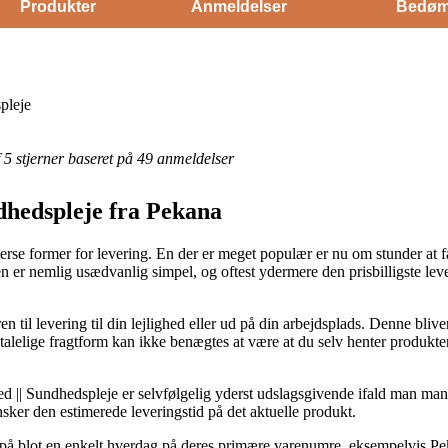
Produkter
Anmeldelser
Bedøm
pleje
af 5 stjerner baseret på 49 anmeldelser
dhedspleje fra Pekana
se former for levering. En der er meget populær er nu om stunder at få
en er nemlig usædvanlig simpel, og oftest ydermere den prisbilligste l
en til levering til din lejlighed eller ud på din arbejdsplads. Denne blive
lelige fragtform kan ikke benægtes at være at du selv henter produktern
 || Sundhedspleje er selvfølgelig yderst udslagsgivende ifald man man
ansker den estimerede leveringstid på det aktuelle produkt.
g på blot en enkelt hverdag på deres primære varenumre, eksempelvis 