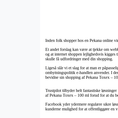
Inden folk shopper hos en Pekana online v
Et andet forslag kan være at tjekke om webbu
og at internet shoppen lejlighedsvis kigges t
skulle få udfordringer med din shopping.
Ligeså slår vi et slag for at man er påpass
ombytningspolitik e-handlen anvender. I den
bevidne sin shopping af Pekana Toxex – 100
Trustpilot tilbyder helt fantastiske løsninger
af Pekana Toxex – 100 ml forud for at du bes
Facebook yder ydermere regulære sikre løsnin
kunderne mulighed for at offentliggøre en v