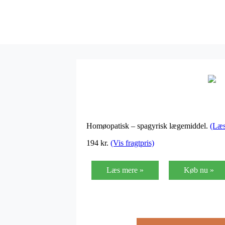
Homøopatisk – spagyrisk lægemiddel.
(Læs
194 kr.
(Vis fragtpris)
Læs mere »
Køb nu »