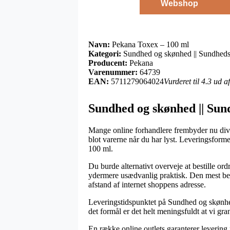
Webshop
Navn:
Pekana Toxex – 100 ml
Kategori:
Sundhed og skønhed || Sundheds
Producent:
Pekana
Varenummer:
64739
EAN:
5711279064024
Vurderet til 4.3 ud 
Sundhed og skønhed || Sun
Mange online forhandlere frembyder nu diver
blot varerne når du har lyst. Leveringsform
100 ml.
Du burde alternativt overveje at bestille ordr
ydermere usædvanlig praktisk. Den mest beta
afstand af internet shoppens adresse.
Leveringstidspunktet på Sundhed og skønhed
det formål er det helt meningsfuldt at vi gr
En række online outlets garanterer leverin