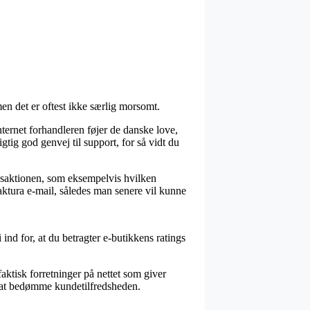
n det er oftest ikke særlig morsomt.
nternet forhandleren føjer de danske love,
gtig god genvej til support, for så vidt du
ansaktionen, som eksempelvis hvilken
aktura e-mail, således man senere vil kunne
 ind for, at du betragter e-butikkens ratings
aktisk forretninger på nettet som giver
l at bedømme kundetilfredsheden.