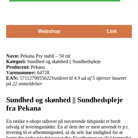
Webshop
Link
Navn:
Pekana Psy stabil – 50 ml
Kategori:
Sundhed og skønhed || Sundhedspleje
Producent:
Pekana
Varenummer:
64728
EAN:
5711279055022
Vurderet til 4.9 ud af 5 stjerner baseret
på 22 anmeldelser
Sundhed og skønhed || Sundhedspleje
fra Pekana
En række e-shops udlover på nuværende tidspunkt et bredt
udvalg af leveringsmåder. En af dem der er mest anvendt er p.t.
levering til et afhentningssted, så du selv har mulighed for at
hente din ordre når det passer dig. Fragtformen er altså temmelig