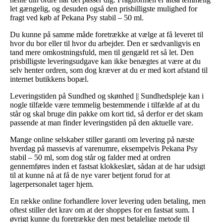
let gængelig, og desuden også den prisbilligste mulighed for
fragt ved køb af Pekana Psy stabil – 50 ml.
Du kunne på samme måde foretrække at vælge at få leveret til
hvor du bor eller til hvor du arbejder. Den er sædvanligvis en
tand mere omkostningsfuld, men til gengæld ret så let. Den
prisbilligste leveringsudgave kan ikke benægtes at være at du
selv henter ordren, som dog kræver at du er med kort afstand til
internet butikkens bopæl.
Leveringstiden på Sundhed og skønhed || Sundhedspleje kan i
nogle tilfælde være temmelig bestemmende i tilfælde af at du
står og skal bruge din pakke om kort tid, så derfor er det skam
passende at man finder leveringstiden på den aktuelle vare.
Mange online selskaber stiller garanti om levering på næste
hverdag på massevis af varenumre, eksempelvis Pekana Psy
stabil – 50 ml, som dog står og falder med at ordren
gennemføres inden et fastsat klokkeslæt, sådan at de har udsigt
til at kunne nå at få de nye varer betjent forud for at
lagerpersonalet tager hjem.
En række online forhandlere lover levering uden betaling, men
oftest stiller det krav om at der shoppes for en fastsat sum. I
øvrigt kunne du foretrække den mest betalelige metode til