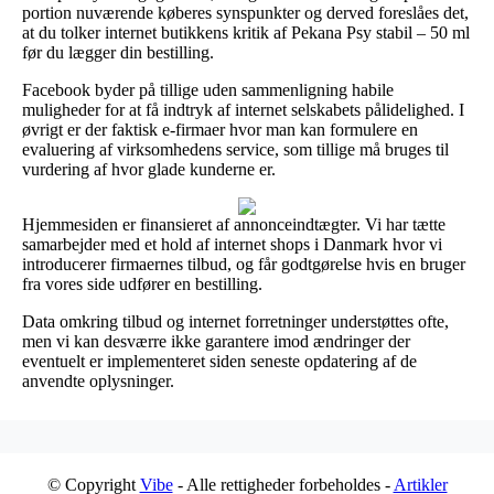
portion nuværende køberes synspunkter og derved foreslåes det,
at du tolker internet butikkens kritik af Pekana Psy stabil – 50 ml
før du lægger din bestilling.
Facebook byder på tillige uden sammenligning habile
muligheder for at få indtryk af internet selskabets pålidelighed. I
øvrigt er der faktisk e-firmaer hvor man kan formulere en
evaluering af virksomhedens service, som tillige må bruges til
vurdering af hvor glade kunderne er.
Hjemmesiden er finansieret af annonceindtægter. Vi har tætte
samarbejder med et hold af internet shops i Danmark hvor vi
introducerer firmaernes tilbud, og får godtgørelse hvis en bruger
fra vores side udfører en bestilling.
Data omkring tilbud og internet forretninger understøttes ofte,
men vi kan desværre ikke garantere imod ændringer der
eventuelt er implementeret siden seneste opdatering af de
anvendte oplysninger.
© Copyright
Vibe
- Alle rettigheder forbeholdes -
Artikler