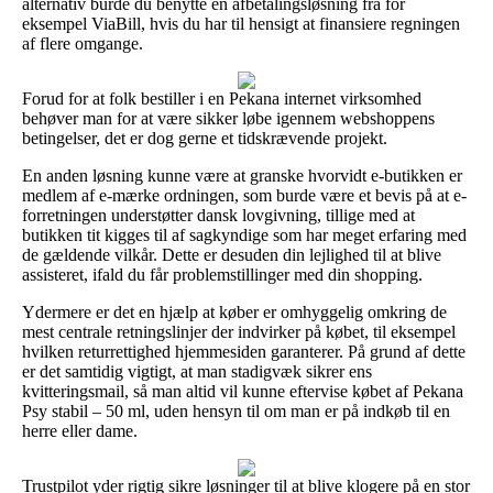
alternativ burde du benytte en afbetalingsløsning fra for
eksempel ViaBill, hvis du har til hensigt at finansiere regningen
af flere omgange.
Forud for at folk bestiller i en Pekana internet virksomhed
behøver man for at være sikker løbe igennem webshoppens
betingelser, det er dog gerne et tidskrævende projekt.
En anden løsning kunne være at granske hvorvidt e-butikken er
medlem af e-mærke ordningen, som burde være et bevis på at e-
forretningen understøtter dansk lovgivning, tillige med at
butikken tit kigges til af sagkyndige som har meget erfaring med
de gældende vilkår. Dette er desuden din lejlighed til at blive
assisteret, ifald du får problemstillinger med din shopping.
Ydermere er det en hjælp at køber er omhyggelig omkring de
mest centrale retningslinjer der indvirker på købet, til eksempel
hvilken returrettighed hjemmesiden garanterer. På grund af dette
er det samtidig vigtigt, at man stadigvæk sikrer ens
kvitteringsmail, så man altid vil kunne eftervise købet af Pekana
Psy stabil – 50 ml, uden hensyn til om man er på indkøb til en
herre eller dame.
Trustpilot yder rigtig sikre løsninger til at blive klogere på en stor