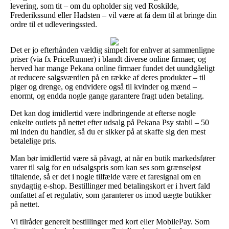
levering, som tit – om du opholder sig ved Roskilde,
Frederikssund eller Hadsten – vil være at få dem til at bringe din
ordre til et udleveringssted.
Det er jo efterhånden vældig simpelt for enhver at sammenligne
priser (via fx PriceRunner) i blandt diverse online firmaer, og
herved har mange Pekana online firmaer fundet det uundgåeligt
at reducere salgsværdien på en række af deres produkter – til
piger og drenge, og endvidere også til kvinder og mænd –
enormt, og endda nogle gange garantere fragt uden betaling.
Det kan dog imidlertid være indbringende at efterse nogle
enkelte outlets på nettet efter udsalg på Pekana Psy stabil – 50
ml inden du handler, så du er sikker på at skaffe sig den mest
betalelige pris.
Man bør imidlertid være så påvagt, at når en butik markedsfører
varer til salg for en udsalgspris som kan ses som grænseløst
tiltalende, så er det i nogle tilfælde være et faresignal om en
snydagtig e-shop. Bestillinger med betalingskort er i hvert fald
omfattet af et regulativ, som garanterer os imod uægte butikker
på nettet.
Vi tilråder generelt bestillinger med kort eller MobilePay. Som