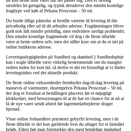
du kan hente dine varer når det passer dig. Den er nemlig
særdeles let gængelig, og typisk derudover den mindst kostelige
fragttype ved køb af Pekana Proscenat – 50 ml.
Du burde tillige påtænke at bestille varerne til levering til din
privatbolig eller ud til dit arbejdes adresse. Fragtløsningen bliver
godt nok lidt mindre prisbillig, men endvidere særligt problemfri.
Den mindst kostelige fragtmetode vil dog i de fleste tilfælde
være at hente ordren selv, men det stiller krav om at du er tæt på
online butikkens adresse.
Leveringsdygtigheden på Sundhed og skønhed || Sundhedspleje
kan i nogle tilfælde være virkelig bestemmende om du mangler
ordren inden for kort tid, så derfor er det ret fornuftigt at vi finder
leveringstiden ved det aktuelle produkt.
De fleste online virksomheder frembyder dag-til-dag levering på
massevis af varenumre, eksempelvis Pekana Proscenat – 50 ml,
der dog er forudsat at bestillingen placeres før et nøjagtigt
klokkeslæt, med hensynstagen til at de har en chance for at nå at
få de nye varer sendt afsted før lagermedarbejderne drager
hjemad.
Visse online forhandlere præsterer gebyrfri levering, men i de
fleste tilfælde er det kun gældende hvis du aftager for et fastslået
beløb. Ellers bør man foretrække den mest betalelige mulighed