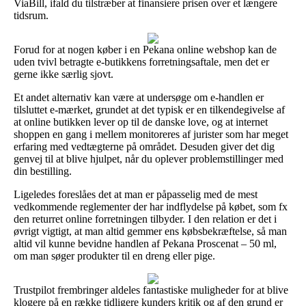
ViaBill, ifald du tilstræber at finansiere prisen over et længere
tidsrum.
Forud for at nogen køber i en Pekana online webshop kan de
uden tvivl betragte e-butikkens forretningsaftale, men det er
gerne ikke særlig sjovt.
Et andet alternativ kan være at undersøge om e-handlen er
tilsluttet e-mærket, grundet at det typisk er en tilkendegivelse af
at online butikken lever op til de danske love, og at internet
shoppen en gang i mellem monitoreres af jurister som har meget
erfaring med vedtægterne på området. Desuden giver det dig
genvej til at blive hjulpet, når du oplever problemstillinger med
din bestilling.
Ligeledes foreslåes det at man er påpasselig med de mest
vedkommende reglementer der har indflydelse på købet, som fx
den returret online forretningen tilbyder. I den relation er det i
øvrigt vigtigt, at man altid gemmer ens købsbekræftelse, så man
altid vil kunne bevidne handlen af Pekana Proscenat – 50 ml,
om man søger produkter til en dreng eller pige.
Trustpilot frembringer aldeles fantastiske muligheder for at blive
klogere på en række tidligere kunders kritik og af den grund er