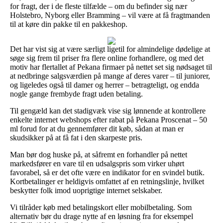
for fragt, der i de fleste tilfælde – om du befinder sig nær
Holstebro, Nyborg eller Bramming – vil være at få fragtmanden
til at køre din pakke til en pakkeshop.
Det har vist sig at være særligt ligetil for almindelige dødelige at
søge sig frem til priser fra flere online forhandlere, og med det
motiv har flertallet af Pekana firmaer på nettet set sig nødsaget til
at nedbringe salgsværdien på mange af deres varer – til juniorer,
og ligeledes også til damer og herrer – betragteligt, og endda
nogle gange frembyde fragt uden betaling.
Til gengæld kan det stadigvæk vise sig lønnende at kontrollere
enkelte internet webshops efter rabat på Pekana Proscenat – 50
ml forud for at du gennemfører dit køb, sådan at man er
skudsikker på at få fat i den skarpeste pris.
Man bør dog huske på, at såfremt en forhandler på nettet
markedsfører en vare til en udsalgspris som virker uhørt
favorabel, så er det ofte være en indikator for en svindel butik.
Kortbetalinger er heldigvis omfattet af en retningslinje, hvilket
beskytter folk imod uoprigtige internet selskaber.
Vi tilråder køb med betalingskort eller mobilbetaling. Som
alternativ bør du drage nytte af en løsning fra for eksempel