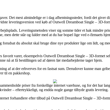
er. Det mest almindelige er i dag afhentningssteder, fordi det giver dig 
evidste leveringsversion ved køb af Outwell Dreamboat Single – 3D-for
n arbejdsplads. Leveringsmetoden viser sig somme tider et hak mindre pr
e, men dette står og falder med at du har bopæl lige ved e-firmaets hje
 forudsat du absolut skal bruge dine nye produkter lige om lidt, og med
deres favorit varer, eksempelvis Outwell Dreamboat Single – 3D-formet s
kunne nå at få bestillingen ud af døren før medarbejderne tager hjem.
sætning af at der erhverves for en fastsat sum. Derudover kunne man grib
er til en pakkeshop.
sammenholde priser fra forskellige internet varehuse, og for det har lang
kvinder – eftertrykkeligt, og endda nogle gange tilbyde gratis levering.
nternet forhandlere efter tilbud på Outwell Dreamboat Single – 3D-form