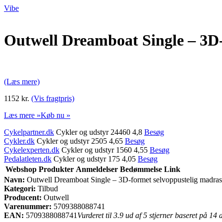
Vibe
Outwell Dreamboat Single – 3D-
(Læs mere)
1152 kr.
(Vis fragtpris)
Læs mere »
Køb nu »
Cykelpartner.dk
Cykler og udstyr 24460 4,8
Besøg
Cykler.dk
Cykler og udstyr 2505 4,65
Besøg
Cykelexperten.dk
Cykler og udstyr 1560 4,55
Besøg
Pedalatleten.dk
Cykler og udstyr 175 4,05
Besøg
Webshop
Produkter
Anmeldelser
Bedømmelse
Link
Navn:
Outwell Dreamboat Single – 3D-formet selvoppustelig madras
Kategori:
Tilbud
Producent:
Outwell
Varenummer:
5709388088741
EAN:
5709388088741
Vurderet til 3.9 ud af 5 stjerner baseret på 14