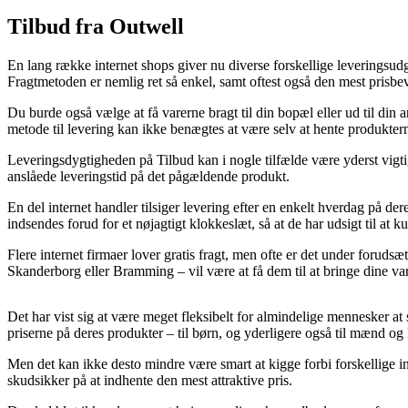
Tilbud fra Outwell
En lang række internet shops giver nu diverse forskellige leveringsudgav
Fragtmetoden er nemlig ret så enkel, samt oftest også den mest prisb
Du burde også vælge at få varerne bragt til din bopæl eller ud til di
metode til levering kan ikke benægtes at være selv at hente produktern
Leveringsdygtigheden på Tilbud kan i nogle tilfælde være yderst vigtig
anslåede leveringstid på det pågældende produkt.
En del internet handler tilsiger levering efter en enkelt hverdag på 
indsendes forud for et nøjagtigt klokkeslæt, så at de har udsigt til at 
Flere internet firmaer lover gratis fragt, men ofte er det under forud
Skanderborg eller Bramming – vil være at få dem til at bringe dine var
Det har vist sig at være meget fleksibelt for almindelige mennesker at 
priserne på deres produkter – til børn, og yderligere også til mænd og 
Men det kan ikke desto mindre være smart at kigge forbi forskellige i
skudsikker på at indhente den mest attraktive pris.