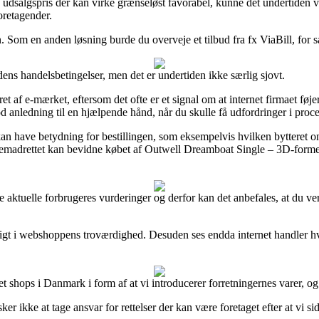
n udsalgspris der kan virke grænseløst favorabel, kunne det undertiden 
oretagender.
Som en anden løsning burde du overveje et tilbud fra fx ViaBill, for så v
 dens handelsbetingelser, men det er undertiden ikke særlig sjovt.
 af e-mærket, eftersom det ofte er et signal om at internet firmaet føjer d
od anledning til en hjælpende hånd, når du skulle få udfordringer i proc
r kan have betydning for bestillingen, som eksempelvis hvilken bytteret 
n fremadrettet kan bevidne købet af Outwell Dreamboat Single – 3D-form
nge aktuelle forbrugeres vurderinger og derfor kan det anbefales, at du
gt i webshoppens troværdighed. Desuden ses endda internet handler hvor
t shops i Danmark i form af at vi introducerer forretningernes varer, og
r ikke at tage ansvar for rettelser der kan være foretaget efter at vi s