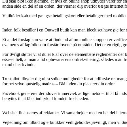
Du skal blot ikke glemme, at hvis en online shop udbyder varer for e
anden side en del af en orden, der værner dig overfor uægte internet f
Vi tilråder køb med gængse betalingskort eller betalinger med mobilen. 
Inden folk bestiller i en Outwell butik kan man ideelt set have øje for
Et andet forslag kan være at finde ud af om online shoppen er verificeret
evalueres af fagfolk som forstår lovene på området. Det er en rigtig g
For øvrigt støtter vi at du er klar over de elementære reglementer de
essesentielt, at man altid opbevarer ens ordrekvittering, således ma
mand eller kvinde.
Trustpilot tilbyder dig ultra solide muligheder for at udforske ret ma
formet selvoppustelig madras – Blå inden du placerer din ordre.
Facebook genererer derudover immervæk ærlige metoder til at få indsi
benyttes til at få et indtryk af kundetilfredsheden.
Websitet finansieres af reklamer. Vi samarbejder med en hel del interne
Vejledning om tilbud og e-butikker vedligeholdes jævnligt, men vi ønske