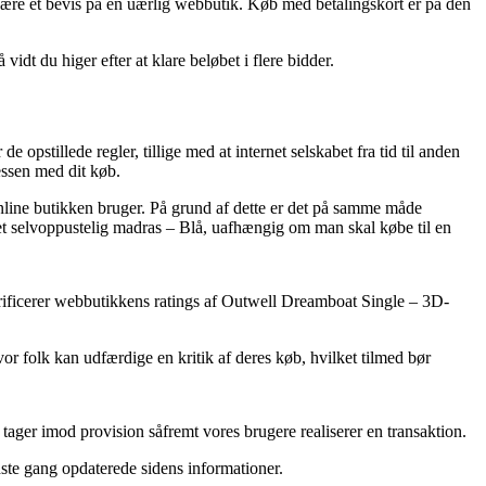
være et bevis på en uærlig webbutik. Køb med betalingskort er på den
idt du higer efter at klare beløbet i flere bidder.
e opstillede regler, tillige med at internet selskabet fra tid til anden
essen med dit køb.
online butikken bruger. På grund af dette er det på samme måde
et selvoppustelig madras – Blå, uafhængig om man skal købe til en
 verificerer webbutikkens ratings af Outwell Dreamboat Single – 3D-
 folk kan udfærdige en kritik af deres køb, hvilket tilmed bør
 tager imod provision såfremt vores brugere realiserer en transaktion.
idste gang opdaterede sidens informationer.