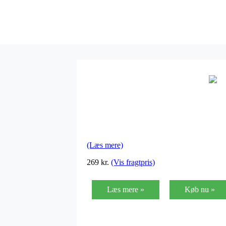
(Læs mere)
269 kr.
(Vis fragtpris)
Læs mere »
Køb nu »