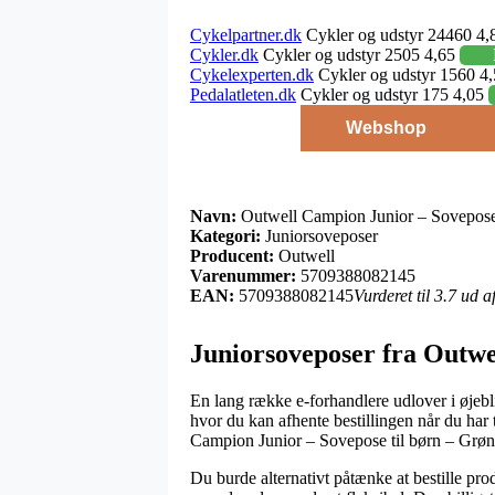
Cykelpartner.dk
Cykler og udstyr 24460 4,
Cykler.dk
Cykler og udstyr 2505 4,65
Cykelexperten.dk
Cykler og udstyr 1560 4
Pedalatleten.dk
Cykler og udstyr 175 4,05
Webshop
Navn:
Outwell Campion Junior – Sovepose 
Kategori:
Juniorsoveposer
Producent:
Outwell
Varenummer:
5709388082145
EAN:
5709388082145
Vurderet til 3.7 ud 
Juniorsoveposer fra Outwe
En lang række e-forhandlere udlover i øjeblik
hvor du kan afhente bestillingen når du har
Campion Junior – Sovepose til børn – Grøn
Du burde alternativt påtænke at bestille prod