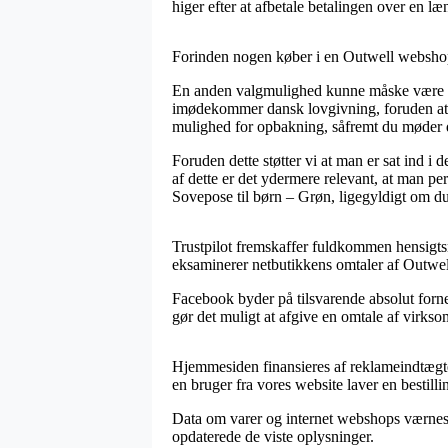
higer efter at afbetale betalingen over en læ
Forinden nogen køber i en Outwell webshop b
En anden valgmulighed kunne måske være at
imødekommer dansk lovgivning, foruden at ne
mulighed for opbakning, såfremt du møder
Foruden dette støtter vi at man er sat ind i
af dette er det ydermere relevant, at man 
Sovepose til børn – Grøn, ligegyldigt om du 
Trustpilot fremskaffer fuldkommen hensigts
eksaminerer netbutikkens omtaler af Outwel
Facebook byder på tilsvarende absolut forne
gør det muligt at afgive en omtale af virksom
Hjemmesiden finansieres af reklameindtægter.
en bruger fra vores website laver en bestilli
Data om varer og internet webshops værnes o
opdaterede de viste oplysninger.