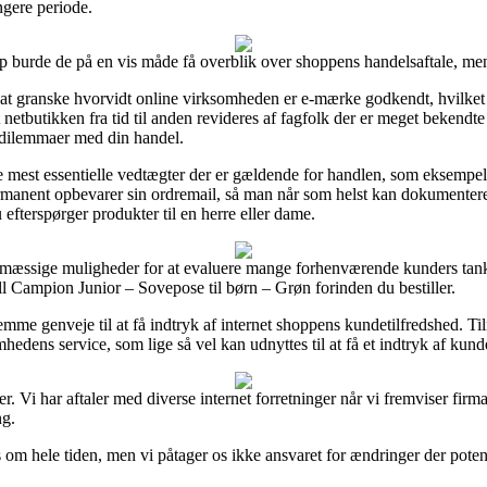
ngere periode.
urde de på en vis måde få overblik over shoppens handelsaftale, men de
 granske hvorvidt online virksomheden er e-mærke godkendt, hvilket 
tbutikken fra tid til anden revideres af fagfolk der er meget bekendte 
 dilemmaer med din handel.
 de mest essentielle vedtægter der er gældende for handlen, som eksempel
permanent opbevarer sin ordremail, så man når som helst kan dokumente
efterspørger produkter til en herre eller dame.
mæssige muligheder for at evaluere mange forhenværende kunders tanker
l Campion Junior – Sovepose til børn – Grøn forinden du bestiller.
mme genveje til at få indtryk af internet shoppens kundetilfredshed. Ti
hedens service, som lige så vel kan udnyttes til at få et indtryk af kund
 Vi har aftaler med diverse internet forretninger når vi fremviser firm
ng.
m hele tiden, men vi påtager os ikke ansvaret for ændringer der potenti