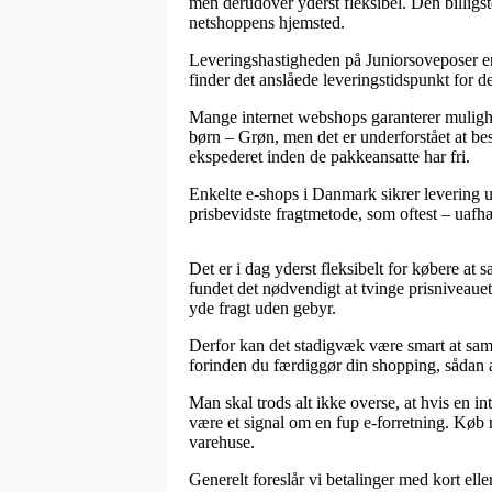
men derudover yderst fleksibel. Den billigste
netshoppens hjemsted.
Leveringshastigheden på Juniorsoveposer er 
finder det anslåede leveringstidspunkt for 
Mange internet webshops garanterer mulighe
børn – Grøn, men det er underforstået at bes
ekspederet inden de pakkeansatte har fri.
Enkelte e-shops i Danmark sikrer levering u
prisbevidste fragtmetode, som oftest – uaf
Det er i dag yderst fleksibelt for købere at 
fundet det nødvendigt at tvinge prisniveaue
yde fragt uden gebyr.
Derfor kan det stadigvæk være smart at sa
forinden du færdiggør din shopping, sådan at
Man skal trods alt ikke overse, at hvis en in
være et signal om en fup e-forretning. Køb 
varehuse.
Generelt foreslår vi betalinger med kort elle