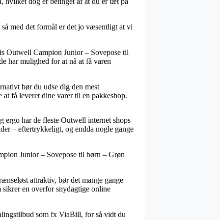
, hvilket dog er betinget af at du er tæt på
å med det formål er det jo væsentligt at vi
vis Outwell Campion Junior – Sovepose til
de har mulighed for at nå at få varen
ernativt bør du udse dig den mest
t få leveret dine varer til en pakkeshop.
og ergo har de fleste Outwell internet shops
nder – eftertrykkeligt, og endda nogle gange
mpion Junior – Sovepose til børn – Grøn
 grænseløst attraktiv, bør det mange gange
 sikrer en overfor snydagtige online
lingstilbud som fx ViaBill, for så vidt du