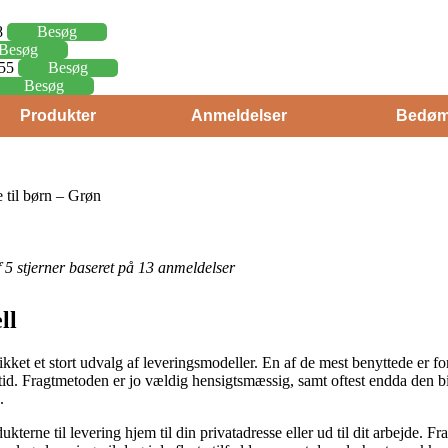
8
Besøg
Besøg
,55
Besøg
Besøg
Produkter
Anmeldelser
Bedøm
til børn – Grøn
af 5 stjerner baseret på 13 anmeldelser
ll
ket et stort udvalg af leveringsmodeller. En af de mest benyttede er for 
 tid. Fragtmetoden er jo vældig hensigtsmæssig, samt oftest endda den b
.
ukterne til levering hjem til din privatadresse eller ud til dit arbejde. F