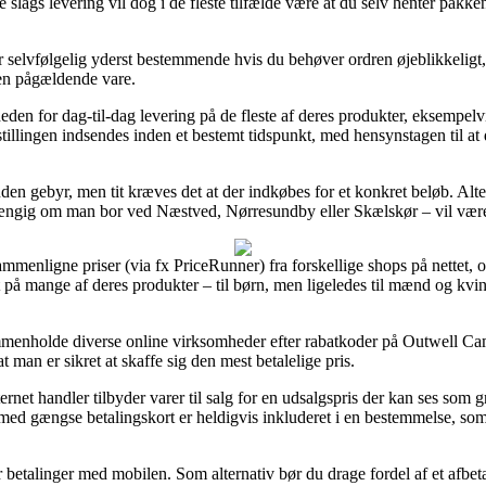
 slags levering vil dog i de fleste tilfælde være at du selv henter pakken
selvfølgelig yderst bestemmende hvis du behøver ordren øjeblikkeligt, s
den pågældende vare.
den for dag-til-dag levering på de fleste af deres produkter, eksempel
tillingen indsendes inden et bestemt tidspunkt, med hensynstagen til at 
den gebyr, men tit kræves det at der indkøbes for et konkret beløb. Alt
hængig om man bor ved Næstved, Nørresundby eller Skælskør – vil være a
sammenligne priser (via fx PriceRunner) fra forskellige shops på nettet, 
t på mange af deres produkter – til børn, men ligeledes til mænd og kvi
mmenholde diverse online virksomheder efter rabatkoder på Outwell Ca
 man er sikret at skaffe sig den mest betalelige pris.
ternet handler tilbyder varer til salg for en udsalgspris der kan ses som
med gængse betalingskort er heldigvis inkluderet i en bestemmelse, som
r betalinger med mobilen. Som alternativ bør du drage fordel af et afbeta