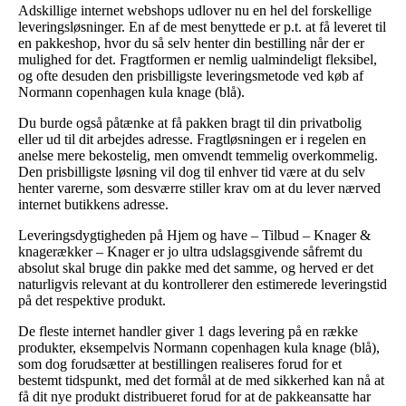
Adskillige internet webshops udlover nu en hel del forskellige
leveringsløsninger. En af de mest benyttede er p.t. at få leveret til
en pakkeshop, hvor du så selv henter din bestilling når der er
mulighed for det. Fragtformen er nemlig ualmindeligt fleksibel,
og ofte desuden den prisbilligste leveringsmetode ved køb af
Normann copenhagen kula knage (blå).
Du burde også påtænke at få pakken bragt til din privatbolig
eller ud til dit arbejdes adresse. Fragtløsningen er i regelen en
anelse mere bekostelig, men omvendt temmelig overkommelig.
Den prisbilligste løsning vil dog til enhver tid være at du selv
henter varerne, som desværre stiller krav om at du lever nærved
internet butikkens adresse.
Leveringsdygtigheden på Hjem og have – Tilbud – Knager &
knagerækker – Knager er jo ultra udslagsgivende såfremt du
absolut skal bruge din pakke med det samme, og herved er det
naturligvis relevant at du kontrollerer den estimerede leveringstid
på det respektive produkt.
De fleste internet handler giver 1 dags levering på en række
produkter, eksempelvis Normann copenhagen kula knage (blå),
som dog forudsætter at bestillingen realiseres forud for et
bestemt tidspunkt, med det formål at de med sikkerhed kan nå at
få dit nye produkt distribueret forud for at de pakkeansatte har