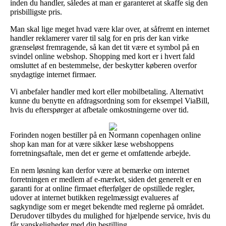
inden du handler, således at man er garanteret at skaffe sig den
prisbilligste pris.
Man skal lige meget hvad være klar over, at såfremt en internet
handler reklamerer varer til salg for en pris der kan virke
grænseløst fremragende, så kan det tit være et symbol på en
svindel online webshop. Shopping med kort er i hvert fald
omsluttet af en bestemmelse, der beskytter køberen overfor
snydagtige internet firmaer.
Vi anbefaler handler med kort eller mobilbetaling. Alternativt
kunne du benytte en afdragsordning som for eksempel ViaBill,
hvis du efterspørger at afbetale omkostningerne over tid.
Forinden nogen bestiller på en Normann copenhagen online
shop kan man for at være sikker læse webshoppens
forretningsaftale, men det er gerne et omfattende arbejde.
En nem løsning kan derfor være at bemærke om internet
forretningen er medlem af e-mærket, siden det generelt er en
garanti for at online firmaet efterfølger de opstillede regler,
udover at internet butikken regelmæssigt evalueres af
sagkyndige som er meget bekendte med reglerne på området.
Derudover tilbydes du mulighed for hjælpende service, hvis du
får vanskeligheder med din bestilling.