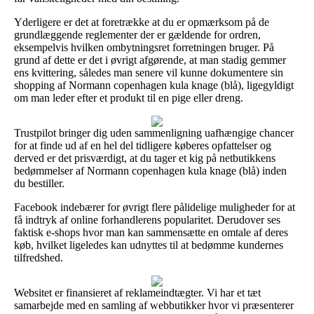
Yderligere er det at foretrække at du er opmærksom på de
grundlæggende reglementer der er gældende for ordren,
eksempelvis hvilken ombytningsret forretningen bruger. På
grund af dette er det i øvrigt afgørende, at man stadig gemmer
ens kvittering, således man senere vil kunne dokumentere sin
shopping af Normann copenhagen kula knage (blå), ligegyldigt
om man leder efter et produkt til en pige eller dreng.
Trustpilot bringer dig uden sammenligning uafhængige chancer
for at finde ud af en hel del tidligere køberes opfattelser og
derved er det prisværdigt, at du tager et kig på netbutikkens
bedømmelser af Normann copenhagen kula knage (blå) inden
du bestiller.
Facebook indebærer for øvrigt flere pålidelige muligheder for at
få indtryk af online forhandlerens popularitet. Derudover ses
faktisk e-shops hvor man kan sammensætte en omtale af deres
køb, hvilket ligeledes kan udnyttes til at bedømme kundernes
tilfredshed.
Websitet er finansieret af reklameindtægter. Vi har et tæt
samarbejde med en samling af webbutikker hvor vi præsenterer