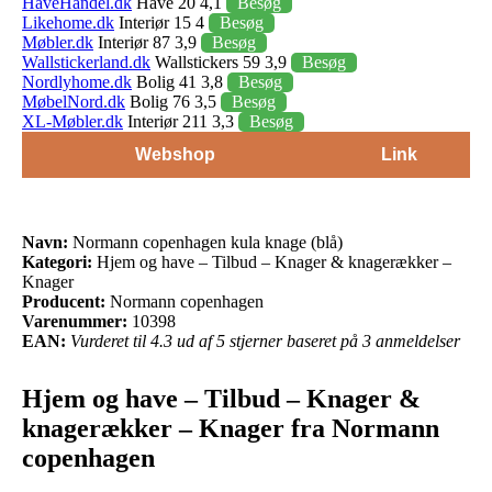
HaveHandel.dk
Have 20 4,1
Besøg
Likehome.dk
Interiør 15 4
Besøg
Møbler.dk
Interiør 87 3,9
Besøg
Wallstickerland.dk
Wallstickers 59 3,9
Besøg
Nordlyhome.dk
Bolig 41 3,8
Besøg
MøbelNord.dk
Bolig 76 3,5
Besøg
XL-Møbler.dk
Interiør 211 3,3
Besøg
Webshop
Link
Navn:
Normann copenhagen kula knage (blå)
Kategori:
Hjem og have – Tilbud – Knager & knagerækker –
Knager
Producent:
Normann copenhagen
Varenummer:
10398
EAN:
Vurderet til 4.3 ud af 5 stjerner baseret på 3 anmeldelser
Hjem og have – Tilbud – Knager &
knagerækker – Knager fra Normann
copenhagen