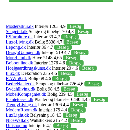
Mostersskur.dk
Interiør 1263 4,9
Besøg
Sengetid.dk
Senge og tilbehør 70 4,8
Besøg
ESfurniture.dk
Interiør 39 4,7
Besøg
LuxoLiving.dk
Bolig 5338 4,7
Besøg
Lepong.dk
Interiør 36 4,7
Besøg
DesignGaragen.dk
Interiør 519 4,7
Besøg
MoreLand.dk
Have 5148 4,65
Besøg
Boboonline.dk
Interiør 1276 4,6
Besøg
Hoejgaardbrugskunst.dk
Interiør 20 4,6
Besøg
Illux.dk
Dekoration 235 4,6
Besøg
RAW58.dk
Bolig 68 4,6
Besøg
BedreNætter.dk
Senge og tilbehør 726 4,6
Besøg
Bydahlliving.dk
Bolig 98 4,5
Besøg
MøbelKompagniet.dk
Bolig 239 4,5
Besøg
Plantetorvet.dk
Planter og blomster 6440 4,45
Besøg
TrendyLiving.dk
Interiør 1306 4,4
Besøg
ModernRoom.dk
Interiør 175 4,4
Besøg
LuxLight.dk
Belysning 18 4,3
Besøg
NiceWall.dk
Wallstickers 215 4,2
Besøg
Unishop.nu
Interiør 6 4,1
Besøg