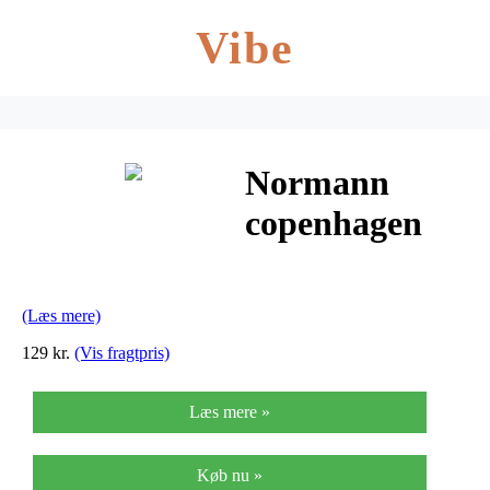
Vibe
Normann
copenhagen
kula knage
(blå)
(Læs mere)
129 kr.
(Vis fragtpris)
Læs mere »
Køb nu »