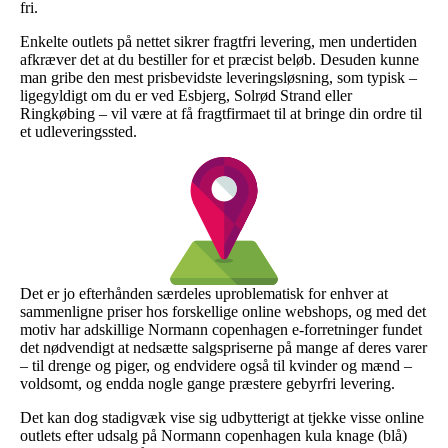
fri.
Enkelte outlets på nettet sikrer fragtfri levering, men undertiden
afkræver det at du bestiller for et præcist beløb. Desuden kunne
man gribe den mest prisbevidste leveringsløsning, som typisk –
ligegyldigt om du er ved Esbjerg, Solrød Strand eller
Ringkøbing – vil være at få fragtfirmaet til at bringe din ordre til
et udleveringssted.
Det er jo efterhånden særdeles uproblematisk for enhver at
sammenligne priser hos forskellige online webshops, og med det
motiv har adskillige Normann copenhagen e-forretninger fundet
det nødvendigt at nedsætte salgspriserne på mange af deres varer
– til drenge og piger, og endvidere også til kvinder og mænd –
voldsomt, og endda nogle gange præstere gebyrfri levering.
Det kan dog stadigvæk vise sig udbytterigt at tjekke visse online
outlets efter udsalg på Normann copenhagen kula knage (blå)