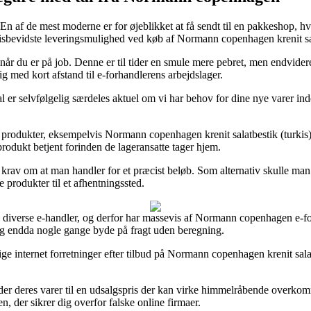
En af de mest moderne er for øjeblikket at få sendt til en pakkeshop, hvo
isbevidste leveringsmulighed ved køb af Normann copenhagen krenit sala
il når du er på job. Denne er til tider en smule mere pebret, men endvider
 med kort afstand til e-forhandlerens arbejdslager.
r selvfølgelig særdeles aktuel om vi har behov for dine nye varer inden
 produkter, eksempelvis Normann copenhagen krenit salatbestik (turkis),
produkt betjent forinden de lageransatte tager hjem.
 det krav om at man handler for et præcist beløb. Som alternativ skulle m
e produkter til et afhentningssted.
ra diverse e-handler, og derfor har massevis af Normann copenhagen e-f
, og endda nogle gange byde på fragt uden beregning.
llige internet forretninger efter tilbud på Normann copenhagen krenit salat
yder deres varer til en udsalgspris der kan virke himmelråbende overko
, der sikrer dig overfor falske online firmaer.