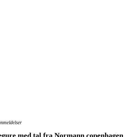
 anmeldelser
Vægure med tal fra Normann copenhagen