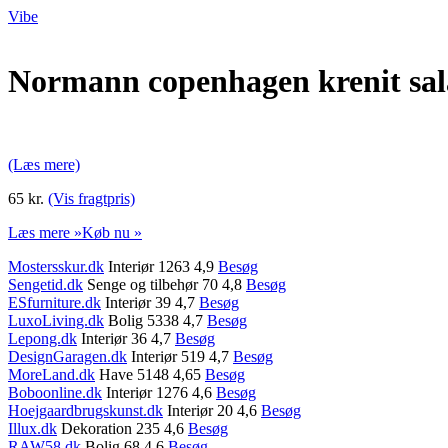
Vibe
Normann copenhagen krenit sala
(Læs mere)
65 kr.
(Vis fragtpris)
Læs mere »
Køb nu »
Mostersskur.dk
Interiør 1263 4,9
Besøg
Sengetid.dk
Senge og tilbehør 70 4,8
Besøg
ESfurniture.dk
Interiør 39 4,7
Besøg
LuxoLiving.dk
Bolig 5338 4,7
Besøg
Lepong.dk
Interiør 36 4,7
Besøg
DesignGaragen.dk
Interiør 519 4,7
Besøg
MoreLand.dk
Have 5148 4,65
Besøg
Boboonline.dk
Interiør 1276 4,6
Besøg
Hoejgaardbrugskunst.dk
Interiør 20 4,6
Besøg
Illux.dk
Dekoration 235 4,6
Besøg
RAW58.dk
Bolig 68 4,6
Besøg