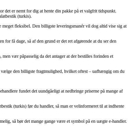
r det er nemt for dig at hente din pakke på et valgfrit tidspunkt.
tbestik (turkis).
e meget fleksibel. Den billigste leveringsmanér vil dog altid vise sig at
 for få dage, så af den grund er det ret afgørende at du ser den
 men vær påpasselig da det antager at der bestilles forinden et
an vælge den billigste fragtmulighed, hvilket oftest – uafhængig om du
orhandlere fundet det uundgåeligt at nedbringe priserne på mange af
bestik (turkis) før du handler, så man er velinformeret til at indhente
mmelig, så bør det mange gange være et symbol på en uægte e-handler.