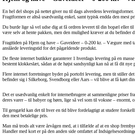
En hel del shops på nettet giver nu til dags alverdens leveringsformer. 
Fragtformen er altså usædvanlig enkel, samt typisk endda den mest pr
Du burde lige så vel udse dig at få ordren leveret til din bopæl eller t
være selv at hente pakken, men den mulighed kræver at du befinder dig
Fragttiden på Hjem og have – Gaveideer – 0-200 kr. – Vægure med tal e
anslåede leveringstid for det pågældende produkt.
De fleste internet butikker garanterer 1 hverdags levering på en masse
bestemt klokkeslæt, sådan at de højst sandsynligt kan nå at få dit nye 
Flere internet forretninger byder på portofri levering, men tit stiller
befinder sig i Silkeborg, Svendborg eller Aars – vil blive at få kørt din
Det er usædvanlig enkelt for internetbrugere at sammenligne priser f
deres varer – til babyer og børn, lige så vel som til voksne – enormt
Til gengæld kan det til hver en tid blive fordelagtigt at studere forske
den mest betalelige pris.
Man må trods alt være årvågen med, at i tilfælde af at en shop fremb
Handler med kort er på den anden side omfattet af Indsigelsesordningen