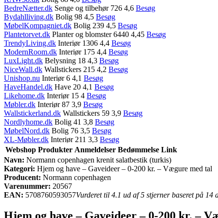
BedreNætter.dk
Senge og tilbehør 726 4,6
Besøg
Bydahlliving.dk
Bolig 98 4,5
Besøg
MøbelKompagniet.dk
Bolig 239 4,5
Besøg
Plantetorvet.dk
Planter og blomster 6440 4,45
Besøg
TrendyLiving.dk
Interiør 1306 4,4
Besøg
ModernRoom.dk
Interiør 175 4,4
Besøg
LuxLight.dk
Belysning 18 4,3
Besøg
NiceWall.dk
Wallstickers 215 4,2
Besøg
Unishop.nu
Interiør 6 4,1
Besøg
HaveHandel.dk
Have 20 4,1
Besøg
Likehome.dk
Interiør 15 4
Besøg
Møbler.dk
Interiør 87 3,9
Besøg
Wallstickerland.dk
Wallstickers 59 3,9
Besøg
Nordlyhome.dk
Bolig 41 3,8
Besøg
MøbelNord.dk
Bolig 76 3,5
Besøg
XL-Møbler.dk
Interiør 211 3,3
Besøg
Webshop
Produkter
Anmeldelser
Bedømmelse
Link
Navn:
Normann copenhagen krenit salatbestik (turkis)
Kategori:
Hjem og have – Gaveideer – 0-200 kr. – Vægure med tal
Producent:
Normann copenhagen
Varenummer:
20567
EAN:
5708760593057
Vurderet til 4.1 ud af 5 stjerner baseret på 14
Hjem og have – Gaveideer – 0-200 kr. – 