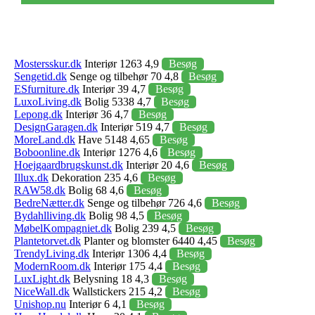
Mostersskur.dk
Interiør 1263 4,9
Besøg
Sengetid.dk
Senge og tilbehør 70 4,8
Besøg
ESfurniture.dk
Interiør 39 4,7
Besøg
LuxoLiving.dk
Bolig 5338 4,7
Besøg
Lepong.dk
Interiør 36 4,7
Besøg
DesignGaragen.dk
Interiør 519 4,7
Besøg
MoreLand.dk
Have 5148 4,65
Besøg
Boboonline.dk
Interiør 1276 4,6
Besøg
Hoejgaardbrugskunst.dk
Interiør 20 4,6
Besøg
Illux.dk
Dekoration 235 4,6
Besøg
RAW58.dk
Bolig 68 4,6
Besøg
BedreNætter.dk
Senge og tilbehør 726 4,6
Besøg
Bydahlliving.dk
Bolig 98 4,5
Besøg
MøbelKompagniet.dk
Bolig 239 4,5
Besøg
Plantetorvet.dk
Planter og blomster 6440 4,45
Besøg
TrendyLiving.dk
Interiør 1306 4,4
Besøg
ModernRoom.dk
Interiør 175 4,4
Besøg
LuxLight.dk
Belysning 18 4,3
Besøg
NiceWall.dk
Wallstickers 215 4,2
Besøg
Unishop.nu
Interiør 6 4,1
Besøg