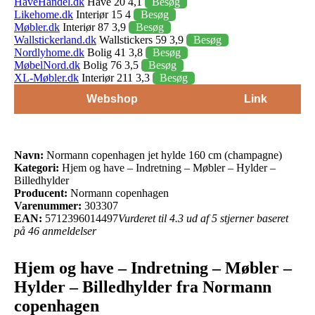
HaveHandel.dk
Have 20 4,1
Besøg
Likehome.dk
Interiør 15 4
Besøg
Møbler.dk
Interiør 87 3,9
Besøg
Wallstickerland.dk
Wallstickers 59 3,9
Besøg
Nordlyhome.dk
Bolig 41 3,8
Besøg
MøbelNord.dk
Bolig 76 3,5
Besøg
XL-Møbler.dk
Interiør 211 3,3
Besøg
Webshop
Link
Navn:
Normann copenhagen jet hylde 160 cm (champagne)
Kategori:
Hjem og have – Indretning – Møbler – Hylder –
Billedhylder
Producent:
Normann copenhagen
Varenummer:
303307
EAN:
5712396014497
Vurderet til 4.3 ud af 5 stjerner baseret
på 46 anmeldelser
Hjem og have – Indretning – Møbler –
Hylder – Billedhylder fra Normann
copenhagen