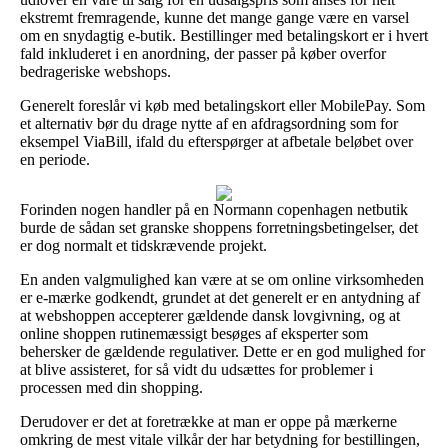
ekstremt fremragende, kunne det mange gange være en varsel
om en snydagtig e-butik. Bestillinger med betalingskort er i hvert
fald inkluderet i en anordning, der passer på køber overfor
bedrageriske webshops.
Generelt foreslår vi køb med betalingskort eller MobilePay. Som
et alternativ bør du drage nytte af en afdragsordning som for
eksempel ViaBill, ifald du efterspørger at afbetale beløbet over
en periode.
Forinden nogen handler på en Normann copenhagen netbutik
burde de sådan set granske shoppens forretningsbetingelser, det
er dog normalt et tidskrævende projekt.
En anden valgmulighed kan være at se om online virksomheden
er e-mærke godkendt, grundet at det generelt er en antydning af
at webshoppen accepterer gældende dansk lovgivning, og at
online shoppen rutinemæssigt besøges af eksperter som
behersker de gældende regulativer. Dette er en god mulighed for
at blive assisteret, for så vidt du udsættes for problemer i
processen med din shopping.
Derudover er det at foretrække at man er oppe på mærkerne
omkring de mest vitale vilkår der har betydning for bestillingen,