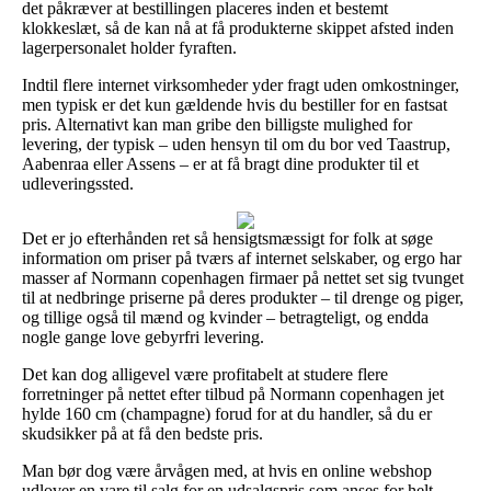
det påkræver at bestillingen placeres inden et bestemt
klokkeslæt, så de kan nå at få produkterne skippet afsted inden
lagerpersonalet holder fyraften.
Indtil flere internet virksomheder yder fragt uden omkostninger,
men typisk er det kun gældende hvis du bestiller for en fastsat
pris. Alternativt kan man gribe den billigste mulighed for
levering, der typisk – uden hensyn til om du bor ved Taastrup,
Aabenraa eller Assens – er at få bragt dine produkter til et
udleveringssted.
Det er jo efterhånden ret så hensigtsmæssigt for folk at søge
information om priser på tværs af internet selskaber, og ergo har
masser af Normann copenhagen firmaer på nettet set sig tvunget
til at nedbringe priserne på deres produkter – til drenge og piger,
og tillige også til mænd og kvinder – betragteligt, og endda
nogle gange love gebyrfri levering.
Det kan dog alligevel være profitabelt at studere flere
forretninger på nettet efter tilbud på Normann copenhagen jet
hylde 160 cm (champagne) forud for at du handler, så du er
skudsikker på at få den bedste pris.
Man bør dog være årvågen med, at hvis en online webshop
udlover en vare til salg for en udsalgspris som anses for helt