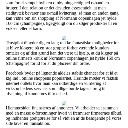
som for eksempel hvilken ombytningsrettighed e-handlen
bruger. I den relation er det desuden essesentielt, at man
stadigvæk bevarer ens e-mail kvittering, så man en anden gang
kan vidne om sin shopping af Normann copenhagen jet hylde
160 cm (champagne), ligegyldigt om du søger produkter til en
voksen eller et barn.
Trustpilot tilbyder dig en lang række fantastiske muligheder for
at blive klogere på en stor gruppe forhenværende kunders
omtaler og af den grund kan det være til hjælp, at du kigger på
online firmaets kritik af Normann copenhagen jet hylde 160 cm
(champagne) forud for at du placerer din ordre.
Facebook byder på lignende aldeles stabile chancer for at få et
kig ind i online shoppens popularitet. Herinde møder vi faktisk
internet outlets hvor man kan udfærdige en vurdering af
virksomhedens service, som tillige burde tages i brug til
afvejning af kundernes tilfredshed.
Hjemmesiden finansieres af annoncer. Vi arbejder tæt sammen
med en masse e-forretninger hvori vi fremviser firmaernes tilbud,
og indhenter godtgørelse for så vidt en af de besøgende på vores
side laver en transaktion.