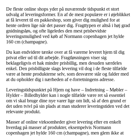
De fleste online shops yder på nuværende tidspunkt et stort
udvalg af leveringsformer. En af de mest populære er i øjeblikket
at få leveret til en pakkeshop, som giver dig mulighed for at
hente ordren lige når det passer dig. Fragttypen er altså i høj grad
gnidningsløs, og ofte ligeledes den mest prisbevidste
leveringsmulighed ved køb af Normann copenhagen jet hylde
160 cm (champagne).
Du kan endvidere tænke over at få varerne leveret hjem til dig
privat eller ud til dit arbejde. Fragtløsningen viser sig
beklageligvis et hak mindre prisbillig, men desuden særdeles
enkel. Den prisbilligste slags levering vil dog i de fleste tilfælde
være at hente produkterne selv, som desværre står og falder med
at du opholder dig i nærheden af e-forretningens adresse.
Leveringstidspunktet på Hjem og have – Indretning – Møbler –
Hylder – Billedhylder kan i nogle tilfælde være ret så essentiel
om vi skal bruge dine nye varer lige om lidt, så af den grund er
det uden tvivl på sin plads at man studerer leveringstiden ved det
relevante produkt.
Masser af online virksomheder giver levering efter en enkelt
hverdag på masser af produkter, eksempelvis Normann
copenhagen jet hylde 160 cm (champagne), men glem ikke at