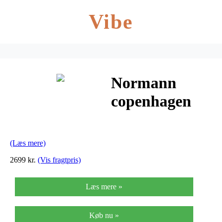
Vibe
Normann
copenhagen
jet hylde 160
cm
(Læs mere)
(champagne)
2699 kr.
(Vis fragtpris)
Læs mere »
Køb nu »