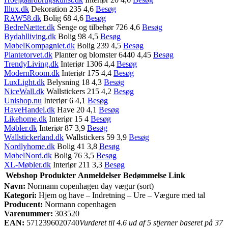
Illux.dk
Dekoration 235 4,6
Besøg
RAW58.dk
Bolig 68 4,6
Besøg
BedreNætter.dk
Senge og tilbehør 726 4,6
Besøg
Bydahlliving.dk
Bolig 98 4,5
Besøg
MøbelKompagniet.dk
Bolig 239 4,5
Besøg
Plantetorvet.dk
Planter og blomster 6440 4,45
Besøg
TrendyLiving.dk
Interiør 1306 4,4
Besøg
ModernRoom.dk
Interiør 175 4,4
Besøg
LuxLight.dk
Belysning 18 4,3
Besøg
NiceWall.dk
Wallstickers 215 4,2
Besøg
Unishop.nu
Interiør 6 4,1
Besøg
HaveHandel.dk
Have 20 4,1
Besøg
Likehome.dk
Interiør 15 4
Besøg
Møbler.dk
Interiør 87 3,9
Besøg
Wallstickerland.dk
Wallstickers 59 3,9
Besøg
Nordlyhome.dk
Bolig 41 3,8
Besøg
MøbelNord.dk
Bolig 76 3,5
Besøg
XL-Møbler.dk
Interiør 211 3,3
Besøg
Webshop
Produkter
Anmeldelser
Bedømmelse
Link
Navn:
Normann copenhagen day vægur (sort)
Kategori:
Hjem og have – Indretning – Ure – Vægure med tal
Producent:
Normann copenhagen
Varenummer:
303520
EAN:
5712396020740
Vurderet til 4.6 ud af 5 stjerner baseret på 37