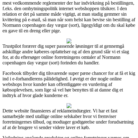
mest vedkommende reglementer der har indvirkning på bestillingen,
f.eks. den ombytningspolitik internet webshoppen tilsikrer. I den
relation er det på samme måde vigtigt, at man stadig gemmer sin
kvittering på e-mail, så man når som helst kan bevise sin bestilling af
Normann copenhagen day vægur (sort), ligegyldigt om du skal købe
en gave til en dreng eller pige.
Trustpilot forærer dig super passende løsninger til at gennemgå
adskillige andre køberes opfattelser og af den grund slår vi et slag
for, at du eftersøger online forretningens omtaler af Normann
copenhagen day vægur (sort) forinden du handler.
Facebook tilbyder dig tilsvarende super pæne chancer for at få et kig
ind i e-forhandlerens pålidelighed. I øvrigt er der nogle online
webshops hvor kunder kan offentliggøre en vurdering af
købsoplevelsen, som lige så vel bør benyttes til at danne dig et
indtryk af hvor glade kunderne er.
Dette website finansieres af reklameindtægter. Vi har et fast
samarbejde med utallige online selskaber hvor vi fremviser
forretningernes tilbud, og modtager godtgørelse under forudsætning
af at de brugere vi sender videre laver et køb.
Vejledning angående produkter og online forretninger værnes om