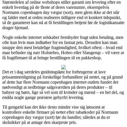
Størstedelen af online webshops stiller garanti om levering efter en
enkelt hverdag på de fleste af deres varenumre, eksempelvis
Normann copenhagen day vægur (sort), men glem ikke at det står
og falder med at orden realiseres tidligere end et konkret tidspunkt,
så de garanteret kan nå at få bestillingen betjent før de logistikansatte
drager hjemad.
Nogle enkelte internet selskaber frembyder fragt uden betaling, men
ofte kun hvis man indkøber for en fastsat pris. Desuden kan man
snuppe den mest betalelige fragtmulighed, hvilket oftest – hvad end
man befinder sig nær Holstebro, Hobro eller Slangerup – vil være at
få fragtfirmaet til at bringe bestillingen til en pakkeshop.
Det er i dag særdeles gnidningsløst for forbrugerne at lave
prissammenligning på forskellige forhandlere på nettet, og på grund
af dette har flere Normann copenhagen internet outlets fundet det
nødvendigt at nedbringe salgsværdien på deres produkter – til
babyer og børn, lige så vel som til kvinder og mænd – en hel del, og
endda nogle gange præstere gebyrfri levering.
Til gengæld kan det ikke desto mindre vise sig lønsomt at
kontrollere enkelte firmaer på nettet efter rabatkoder på Normann
copenhagen day vægur (sort) før du handler, således at du er
skråsikker på at antage den skarpeste pris.