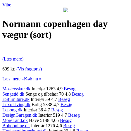
Vibe
Normann copenhagen day
vægur (sort)
(Læs mere)
699 kr.
(Vis fragtpris)
Læs mere »
Køb nu »
Mostersskur.dk
Interiør 1263 4,9
Besøg
Sengetid.dk
Senge og tilbehør 70 4,8
Besøg
ESfurniture.dk
Interiør 39 4,7
Besøg
LuxoLiving.dk
Bolig 5338 4,7
Besøg
Lepong.dk
Interiør 36 4,7
Besøg
DesignGaragen.dk
Interiør 519 4,7
Besøg
MoreLand.dk
Have 5148 4,65
Besøg
Boboonline.dk
Interiør 1276 4,6
Besøg
Hoejgaardbrugskunst.dk
Interiør 20 4,6
Besøg