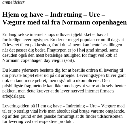
anmeldelser
Hjem og have – Indretning – Ure –
Vægure med tal fra Normann copenhagen
En lang række internet shops udlover i øjeblikket et hav af
forskellige leveringstyper. En der er meget populær er nu til dags at
få leveret til en pakkeshop, fordi du så nemt kan hente bestillingen
når det passer dig bedst. Fragttypen er jo i høj grad simpel, samt
desuden også den mest betalelige mulighed for fragt ved køb af
Normann copenhagen day vægur (sort).
Du kunne ydermere beslutte dig for at bestille ordren til levering til
din private bopæl eller ud på dit arbejde. Leveringstypen bliver godt
nok en tand mere pebret, men også ultra ukompliceret. Den
prisbilligste fragtmetode kan ikke modsiges at være at du selv henter
pakken, men dette kræver at du lever nærved internet firmaets
arbejdslager.
Leveringstiden på Hjem og have – Indretning – Ure – Vægure med
tal er jo særligt vital hvis man absolut skal bruge varerne omgående,
og af den grund er det ganske fornuftigt at du finder tidshorisonten
for levering ved det respektive produkt.