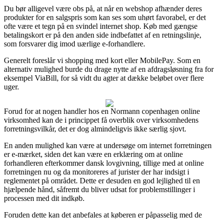
Du bør alligevel være obs på, at når en webshop afhænder deres
produkter for en salgspris som kan ses som uhørt favorabel, er det
ofte være et tegn på en svindel internet shop. Køb med gængse
betalingskort er på den anden side indbefattet af en retningslinje,
som forsvarer dig imod uærlige e-forhandlere.
Generelt foreslår vi shopping med kort eller MobilePay. Som en
alternativ mulighed burde du drage nytte af en afdragsløsning fra for
eksempel ViaBill, for så vidt du agter at dække beløbet over flere
uger.
Forud for at nogen handler hos en Normann copenhagen online
virksomhed kan de i princippet få overblik over virksomhedens
forretningsvilkår, det er dog almindeligvis ikke særlig sjovt.
En anden mulighed kan være at undersøge om internet forretningen
er e-mærket, siden det kan være en erklæring om at online
forhandleren efterkommer dansk lovgivning, tillige med at online
forretningen nu og da monitoreres af jurister der har indsigt i
reglementet på området. Dette er desuden en god lejlighed til en
hjælpende hånd, såfremt du bliver udsat for problemstillinger i
processen med dit indkøb.
Foruden dette kan det anbefales at køberen er påpasselig med de