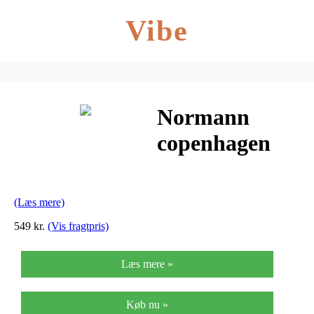
Vibe
Normann
copenhagen
craft
peberkværn
(Læs mere)
(lille/sort)
549 kr.
(Vis fragtpris)
Læs mere »
Køb nu »