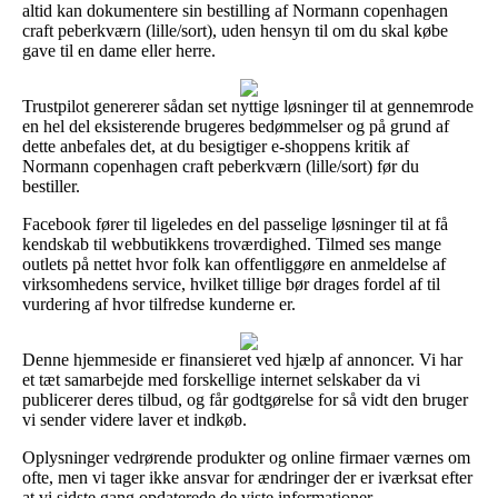
altid kan dokumentere sin bestilling af Normann copenhagen
craft peberkværn (lille/sort), uden hensyn til om du skal købe
gave til en dame eller herre.
Trustpilot genererer sådan set nyttige løsninger til at gennemrode
en hel del eksisterende brugeres bedømmelser og på grund af
dette anbefales det, at du besigtiger e-shoppens kritik af
Normann copenhagen craft peberkværn (lille/sort) før du
bestiller.
Facebook fører til ligeledes en del passelige løsninger til at få
kendskab til webbutikkens troværdighed. Tilmed ses mange
outlets på nettet hvor folk kan offentliggøre en anmeldelse af
virksomhedens service, hvilket tillige bør drages fordel af til
vurdering af hvor tilfredse kunderne er.
Denne hjemmeside er finansieret ved hjælp af annoncer. Vi har
et tæt samarbejde med forskellige internet selskaber da vi
publicerer deres tilbud, og får godtgørelse for så vidt den bruger
vi sender videre laver et indkøb.
Oplysninger vedrørende produkter og online firmaer værnes om
ofte, men vi tager ikke ansvar for ændringer der er iværksat efter
at vi sidste gang opdaterede de viste informationer.