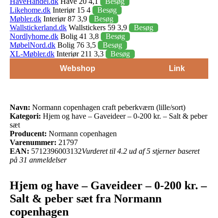
HaveHandel.dk
Have 20 4,1
Besøg
Likehome.dk
Interiør 15 4
Besøg
Møbler.dk
Interiør 87 3,9
Besøg
Wallstickerland.dk
Wallstickers 59 3,9
Besøg
Nordlyhome.dk
Bolig 41 3,8
Besøg
MøbelNord.dk
Bolig 76 3,5
Besøg
XL-Møbler.dk
Interiør 211 3,3
Besøg
Webshop
Link
Navn:
Normann copenhagen craft peberkværn (lille/sort)
Kategori:
Hjem og have – Gaveideer – 0-200 kr. – Salt & peber
sæt
Producent:
Normann copenhagen
Varenummer:
21797
EAN:
5712396003132
Vurderet til 4.2 ud af 5 stjerner baseret
på 31 anmeldelser
Hjem og have – Gaveideer – 0-200 kr. –
Salt & peber sæt fra Normann
copenhagen