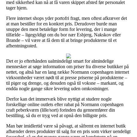
med sikkerhed kan nå at få varen skippet afsted før personalet
tager hjem.
Flere internet shops yder portofri fragt, men oftest afkræver det
at man bestiller for en konkret pris. Derudover burde man
snuppe den mest betalelige form for levering, der i mange
tilfælde – ligegyldigt om du bor nær Esbjerg, Nakskov eller
Brande – vil være at få dem til at bringe produkterne til et
afhentningssted.
Det er jo efterhånden ualmindeligt smart for almindelige
mennesker at søge information om priser fra diverse butikker på
nettet, og altså har en lang række Normann copenhagen internet
virksomheder været nødt til at presse priserne på produkterne –
til piger og drenge, og desuden også til voksne – markant, og
endda nogle gange sikre levering uden omkostninger.
Derfor kan det immervæk blive nyttigt at studere nogle
forskellige online outlets efter rabat på Normann copenhagen
craft peberkværn (lille/sort) forinden du gennemfører din
bestilling, så du er tryg ved at opnå den billigste pris.
Man bør imidlertid være så påvagt, at såfremt en internet butik
afhænder deres produkter til salg for en pris som virker uendeligt
favorabel, så er det mange gange være et kendetegn på en