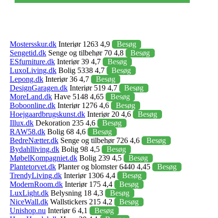
Mostersskur.dk
Interiør 1263 4,9
Besøg
Sengetid.dk
Senge og tilbehør 70 4,8
Besøg
ESfurniture.dk
Interiør 39 4,7
Besøg
LuxoLiving.dk
Bolig 5338 4,7
Besøg
Lepong.dk
Interiør 36 4,7
Besøg
DesignGaragen.dk
Interiør 519 4,7
Besøg
MoreLand.dk
Have 5148 4,65
Besøg
Boboonline.dk
Interiør 1276 4,6
Besøg
Hoejgaardbrugskunst.dk
Interiør 20 4,6
Besøg
Illux.dk
Dekoration 235 4,6
Besøg
RAW58.dk
Bolig 68 4,6
Besøg
BedreNætter.dk
Senge og tilbehør 726 4,6
Besøg
Bydahlliving.dk
Bolig 98 4,5
Besøg
MøbelKompagniet.dk
Bolig 239 4,5
Besøg
Plantetorvet.dk
Planter og blomster 6440 4,45
Besøg
TrendyLiving.dk
Interiør 1306 4,4
Besøg
ModernRoom.dk
Interiør 175 4,4
Besøg
LuxLight.dk
Belysning 18 4,3
Besøg
NiceWall.dk
Wallstickers 215 4,2
Besøg
Unishop.nu
Interiør 6 4,1
Besøg