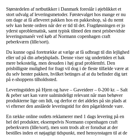
Størstedelen af netbutikker i Danmark foreslår i øjeblikket et
stort udvalg af leveringsmetoder. Førstevalget hos mange er nu
om dage at få afleveret pakken hos en pakkeshop, så du nemt
selv kan hente ordren når der er tid til det. Fragtløsningen er jo
yderst uproblematisk, samt typisk tilmed den mest prisbevidste
leveringsmanér ved køb af Normann copenhagen craft
peberkværn (lille/sort).
Du kunne også foretrække at vælge at få udbragt til din lejlighed
eller ud på din arbejdsplads. Denne viser sig undertiden et hak
mere bekostelig, men desuden i høj grad problemfri. Den
prisbilligste mulighed for fragt vil dog i de fleste tilfælde være at
du selv henter pakken, hvilket betinges af at du befinder dig tæt
på e-shoppens tilholdssted.
Leveringstiden på Hjem og have – Gaveideer – 0-200 kr. – Salt
& peber sæt kan være ualmindeligt relevant når man behøver
produkterne lige om lidt, og derfor er det aldeles på sin plads at
vi efterser den anslåede leveringstid for den pågældende vare.
En række online outlets reklamerer med 1 dags levering på en
hel del produkter, eksempelvis Normann copenhagen craft
peberkværn (lille/sort), men som trods alt er forudsat at der
bestilles inden et nøjagtigt tidspunkt, med hensynstagen til at de