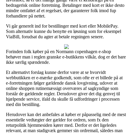
bedragerisk online forretning. Betalinger med kort er ikke desto
mindre omfattet af et regelsæt, der garanterer folk imod fup
forhandlere på nettet.
Vi går generelt ind for bestillinger med kort eller MobilePay.
Som alternativ kunne du benytte en løsning som for eksempel
ViaBill, forudsat du agter at betale regningen senere.
Forinden folk køber på en Normann copenhagen e-shop
behøver man i reglen granske e-butikkens vilkår, dog er det bare
ikke særlig spændende.
Et alternativt forslag kunne derfor være at se hvorvidt
webbutikken er e-mærke godkendt, som ofte er et billede på at
e-forretningen følger gældende dansk lovgivning, udover at
online shoppen rutinemæssigt overværes af sagkyndige som
forstår de gældende regler. Derudover giver det dig genvej til
hjælpende service, ifald du skulle få udfordringer i processen
med din bestilling.
Herudover kan det anbefales at køber er påpasselig med de mest
essentielle vedtægter der gælder for ordren, som fx den
returpolitik hjemmesiden kører med. Derfor er det ligeledes
relevant, at man stadigvæk gemmer sin ordremail, således man