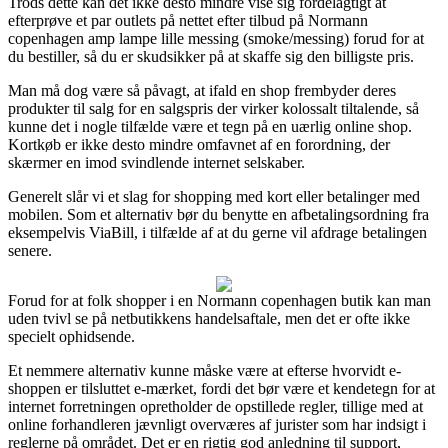
Trods dette kan det ikke desto mindre vise sig fordelagtigt at
efterprøve et par outlets på nettet efter tilbud på Normann
copenhagen amp lampe lille messing (smoke/messing) forud for at
du bestiller, så du er skudsikker på at skaffe sig den billigste pris.
Man må dog være så påvagt, at ifald en shop frembyder deres
produkter til salg for en salgspris der virker kolossalt tiltalende, så
kunne det i nogle tilfælde være et tegn på en uærlig online shop.
Kortkøb er ikke desto mindre omfavnet af en forordning, der
skærmer en imod svindlende internet selskaber.
Generelt slår vi et slag for shopping med kort eller betalinger med
mobilen. Som et alternativ bør du benytte en afbetalingsordning fra
eksempelvis ViaBill, i tilfælde af at du gerne vil afdrage betalingen
senere.
Forud for at folk shopper i en Normann copenhagen butik kan man
uden tvivl se på netbutikkens handelsaftale, men det er ofte ikke
specielt ophidsende.
Et nemmere alternativ kunne måske være at efterse hvorvidt e-
shoppen er tilsluttet e-mærket, fordi det bør være et kendetegn for at
internet forretningen opretholder de opstillede regler, tillige med at
online forhandleren jævnligt overværes af jurister som har indsigt i
reglerne på området. Det er en rigtig god anledning til support,