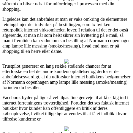
såfremt du bliver udsat for udfordringer i processen med din
shopping.
Ligeledes kan det anbefales at man er vaks omkring de elementære
retningslinjer der indvirker på bestillingen, som fx hvilken
returpolitik internet virksomheden lover. I relation til det er det også
afgørende, at man når som helst sikrer sin kvittering på e-mail, så
man i fremtiden kan vidne om sin bestilling af Normann copenhagen
amp lampe lille messing (smoke/messing), hvad end man er på
shopping til en herre eller dame.
Trustpilot genererer en lang række strålende chancer for at
efterforske en hel del andre kunders opfattelser og derfor er det
anbefalelsesværdigt, at du udforsker internet butikkens bedømmelser
af Normann copenhagen amp lampe lille messing (smoke/messing)
forinden du bestiller.
Facebook byder på lige så vel tilpas fine genveje til at få et kig ind i
internet forretningens troværdighed. Foruden det ses faktisk internet
butikker hvor kunder kan offentliggøre en kritik af deres
købsoplevelse, hvilket tillige bør anvendes til at få et indblik i hvor
tilfredse kunderne er.