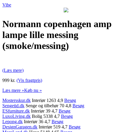
Vibe
Normann copenhagen amp
lampe lille messing
(smoke/messing)
(Læs mere)
999 kr.
(Vis fragtpris)
Læs mere »
Køb nu »
Mostersskur.dk
Interiør 1263 4,9
Besøg
Sengetid.dk
Senge og tilbehør 70 4,8
Besøg
ESfurniture.dk
Interiør 39 4,7
Besøg
LuxoLiving.dk
Bolig 5338 4,7
Besøg
Lepong.dk
Interiør 36 4,7
Besøg
DesignGaragen.dk
Interiør 519 4,7
Besøg