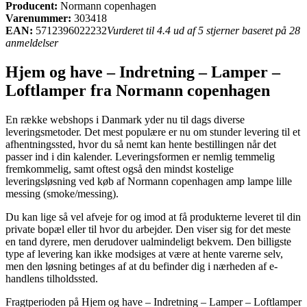
Producent:
Normann copenhagen
Varenummer:
303418
EAN:
5712396022232
Vurderet til 4.4 ud af 5 stjerner baseret på 28
anmeldelser
Hjem og have – Indretning – Lamper –
Loftlamper fra Normann copenhagen
En række webshops i Danmark yder nu til dags diverse
leveringsmetoder. Det mest populære er nu om stunder levering til et
afhentningssted, hvor du så nemt kan hente bestillingen når det
passer ind i din kalender. Leveringsformen er nemlig temmelig
fremkommelig, samt oftest også den mindst kostelige
leveringsløsning ved køb af Normann copenhagen amp lampe lille
messing (smoke/messing).
Du kan lige så vel afveje for og imod at få produkterne leveret til din
private bopæl eller til hvor du arbejder. Den viser sig for det meste
en tand dyrere, men derudover ualmindeligt bekvem. Den billigste
type af levering kan ikke modsiges at være at hente varerne selv,
men den løsning betinges af at du befinder dig i nærheden af e-
handlens tilholdssted.
Fragtperioden på Hjem og have – Indretning – Lamper – Loftlamper