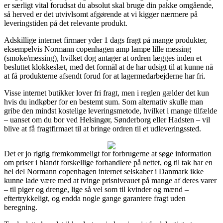
er særligt vital forudsat du absolut skal bruge din pakke omgående,
så herved er det utvivlsomt afgørende at vi kigger nærmere på
leveringstiden på det relevante produkt.
Adskillige internet firmaer yder 1 dags fragt på mange produkter,
eksempelvis Normann copenhagen amp lampe lille messing
(smoke/messing), hvilket dog antager at ordren lægges inden et
besluttet klokkeslæt, med det formål at de har udsigt til at kunne nå
at få produkterne afsendt forud for at lagermedarbejderne har fri.
Visse internet butikker lover fri fragt, men i reglen gælder det kun
hvis du indkøber for en bestemt sum. Som alternativ skulle man
gribe den mindst kostelige leveringsmetode, hvilket i mange tilfælde
– uanset om du bor ved Helsingør, Sønderborg eller Hadsten – vil
blive at få fragtfirmaet til at bringe ordren til et udleveringssted.
Det er jo rigtig fremkommeligt for forbrugerne at søge information
om priser i blandt forskellige forhandlere på nettet, og til tak har en
hel del Normann copenhagen internet selskaber i Danmark ikke
kunne lade være med at tvinge prisniveauet på mange af deres varer
– til piger og drenge, lige så vel som til kvinder og mænd –
eftertrykkeligt, og endda nogle gange garantere fragt uden
beregning.