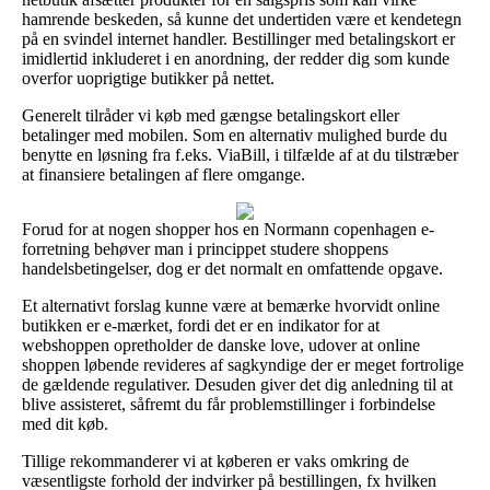
hamrende beskeden, så kunne det undertiden være et kendetegn
på en svindel internet handler. Bestillinger med betalingskort er
imidlertid inkluderet i en anordning, der redder dig som kunde
overfor uoprigtige butikker på nettet.
Generelt tilråder vi køb med gængse betalingskort eller
betalinger med mobilen. Som en alternativ mulighed burde du
benytte en løsning fra f.eks. ViaBill, i tilfælde af at du tilstræber
at finansiere betalingen af flere omgange.
Forud for at nogen shopper hos en Normann copenhagen e-
forretning behøver man i princippet studere shoppens
handelsbetingelser, dog er det normalt en omfattende opgave.
Et alternativt forslag kunne være at bemærke hvorvidt online
butikken er e-mærket, fordi det er en indikator for at
webshoppen opretholder de danske love, udover at online
shoppen løbende revideres af sagkyndige der er meget fortrolige
de gældende regulativer. Desuden giver det dig anledning til at
blive assisteret, såfremt du får problemstillinger i forbindelse
med dit køb.
Tillige rekommanderer vi at køberen er vaks omkring de
væsentligste forhold der indvirker på bestillingen, fx hvilken