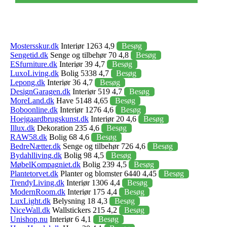
Mostersskur.dk
Interiør 1263 4,9
Besøg
Sengetid.dk
Senge og tilbehør 70 4,8
Besøg
ESfurniture.dk
Interiør 39 4,7
Besøg
LuxoLiving.dk
Bolig 5338 4,7
Besøg
Lepong.dk
Interiør 36 4,7
Besøg
DesignGaragen.dk
Interiør 519 4,7
Besøg
MoreLand.dk
Have 5148 4,65
Besøg
Boboonline.dk
Interiør 1276 4,6
Besøg
Hoejgaardbrugskunst.dk
Interiør 20 4,6
Besøg
Illux.dk
Dekoration 235 4,6
Besøg
RAW58.dk
Bolig 68 4,6
Besøg
BedreNætter.dk
Senge og tilbehør 726 4,6
Besøg
Bydahlliving.dk
Bolig 98 4,5
Besøg
MøbelKompagniet.dk
Bolig 239 4,5
Besøg
Plantetorvet.dk
Planter og blomster 6440 4,45
Besøg
TrendyLiving.dk
Interiør 1306 4,4
Besøg
ModernRoom.dk
Interiør 175 4,4
Besøg
LuxLight.dk
Belysning 18 4,3
Besøg
NiceWall.dk
Wallstickers 215 4,2
Besøg
Unishop.nu
Interiør 6 4,1
Besøg