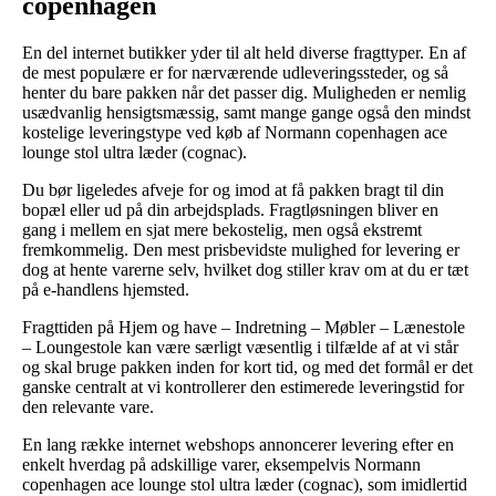
copenhagen
En del internet butikker yder til alt held diverse fragttyper. En af
de mest populære er for nærværende udleveringssteder, og så
henter du bare pakken når det passer dig. Muligheden er nemlig
usædvanlig hensigtsmæssig, samt mange gange også den mindst
kostelige leveringstype ved køb af Normann copenhagen ace
lounge stol ultra læder (cognac).
Du bør ligeledes afveje for og imod at få pakken bragt til din
bopæl eller ud på din arbejdsplads. Fragtløsningen bliver en
gang i mellem en sjat mere bekostelig, men også ekstremt
fremkommelig. Den mest prisbevidste mulighed for levering er
dog at hente varerne selv, hvilket dog stiller krav om at du er tæt
på e-handlens hjemsted.
Fragttiden på Hjem og have – Indretning – Møbler – Lænestole
– Loungestole kan være særligt væsentlig i tilfælde af at vi står
og skal bruge pakken inden for kort tid, og med det formål er det
ganske centralt at vi kontrollerer den estimerede leveringstid for
den relevante vare.
En lang række internet webshops annoncerer levering efter en
enkelt hverdag på adskillige varer, eksempelvis Normann
copenhagen ace lounge stol ultra læder (cognac), som imidlertid