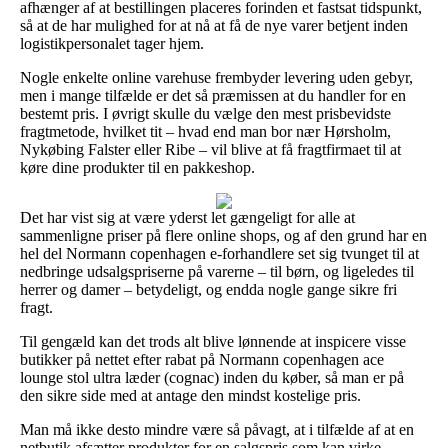
afhænger af at bestillingen placeres forinden et fastsat tidspunkt,
så at de har mulighed for at nå at få de nye varer betjent inden
logistikpersonalet tager hjem.
Nogle enkelte online varehuse frembyder levering uden gebyr,
men i mange tilfælde er det så præmissen at du handler for en
bestemt pris. I øvrigt skulle du vælge den mest prisbevidste
fragtmetode, hvilket tit – hvad end man bor nær Hørsholm,
Nykøbing Falster eller Ribe – vil blive at få fragtfirmaet til at
køre dine produkter til en pakkeshop.
Det har vist sig at være yderst let gængeligt for alle at
sammenligne priser på flere online shops, og af den grund har en
hel del Normann copenhagen e-forhandlere set sig tvunget til at
nedbringe udsalgspriserne på varerne – til børn, og ligeledes til
herrer og damer – betydeligt, og endda nogle gange sikre fri
fragt.
Til gengæld kan det trods alt blive lønnende at inspicere visse
butikker på nettet efter rabat på Normann copenhagen ace
lounge stol ultra læder (cognac) inden du køber, så man er på
den sikre side med at antage den mindst kostelige pris.
Man må ikke desto mindre være så påvagt, at i tilfælde af at en
netbutik afsætter produkter for en salgspris som kan virke