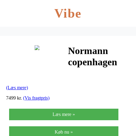
Vibe
Normann
copenhagen
ace lounge stol
ultra læder
(Læs mere)
(cognac)
7499 kr.
(Vis fragtpris)
Læs mere »
Køb nu »