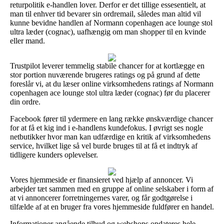
returpolitik e-handlen lover. Derfor er det tillige essesentielt, at
man til enhver tid bevarer sin ordremail, således man altid vil
kunne bevidne handlen af Normann copenhagen ace lounge stol
ultra læder (cognac), uafhængig om man shopper til en kvinde
eller mand.
Trustpilot leverer temmelig stabile chancer for at kortlægge en
stor portion nuværende brugeres ratings og på grund af dette
foreslår vi, at du læser online virksomhedens ratings af Normann
copenhagen ace lounge stol ultra læder (cognac) før du placerer
din ordre.
Facebook fører til ydermere en lang række ønskværdige chancer
for at få et kig ind i e-handlens kundefokus. I øvrigt ses nogle
netbutikker hvor man kan udfærdige en kritik af virksomhedens
service, hvilket lige så vel burde bruges til at få et indtryk af
tidligere kunders oplevelser.
Vores hjemmeside er finansieret ved hjælp af annoncer. Vi
arbejder tæt sammen med en gruppe af online selskaber i form af
at vi annoncerer forretningernes varer, og får godtgørelse i
tilfælde af at en bruger fra vores hjemmeside fuldfører en handel.
Informationer angående tilbud og webshops opdateres hele