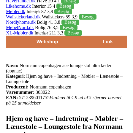
HaveHandel.dk
Have 20 4,1
Besøg
Likehome.dk
Interiør 15 4
Besøg
Møbler.dk
Interiør 87 3,9
Besøg
Wallstickerland.dk
Wallstickers 59 3,9
Besøg
Nordlyhome.dk
Bolig 41 3,8
Besøg
MøbelNord.dk
Bolig 76 3,5
Besøg
XL-Møbler.dk
Interiør 211 3,3
Besøg
Webshop
Link
Navn:
Normann copenhagen ace lounge stol ultra læder
(cognac)
Kategori:
Hjem og have – Indretning – Møbler – Lænestole –
Loungestole
Producent:
Normann copenhagen
Varenummer:
303022
EAN:
5712396011755
Vurderet til 4.9 ud af 5 stjerner baseret
på 25 anmeldelser
Hjem og have – Indretning – Møbler –
Lænestole – Loungestole fra Normann