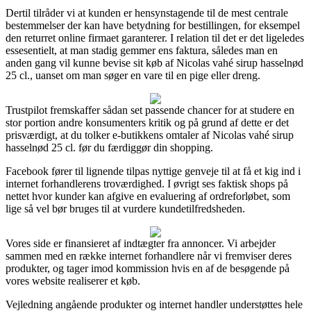
Dertil tilråder vi at kunden er hensynstagende til de mest centrale
bestemmelser der kan have betydning for bestillingen, for eksempel
den returret online firmaet garanterer. I relation til det er det ligeledes
essesentielt, at man stadig gemmer ens faktura, således man en
anden gang vil kunne bevise sit køb af Nicolas vahé sirup hasselnød
25 cl., uanset om man søger en vare til en pige eller dreng.
Trustpilot fremskaffer sådan set passende chancer for at studere en
stor portion andre konsumenters kritik og på grund af dette er det
prisværdigt, at du tolker e-butikkens omtaler af Nicolas vahé sirup
hasselnød 25 cl. før du færdiggør din shopping.
Facebook fører til lignende tilpas nyttige genveje til at få et kig ind i
internet forhandlerens troværdighed. I øvrigt ses faktisk shops på
nettet hvor kunder kan afgive en evaluering af ordreforløbet, som
lige så vel bør bruges til at vurdere kundetilfredsheden.
Vores side er finansieret af indtægter fra annoncer. Vi arbejder
sammen med en række internet forhandlere når vi fremviser deres
produkter, og tager imod kommission hvis en af de besøgende på
vores website realiserer et køb.
Vejledning angående produkter og internet handler understøttes hele