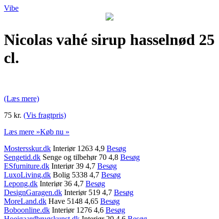
Vibe
Nicolas vahé sirup hasselnød 25
cl.
(Læs mere)
75 kr.
(Vis fragtpris)
Læs mere »
Køb nu »
Mostersskur.dk
Interiør 1263 4,9
Besøg
Sengetid.dk
Senge og tilbehør 70 4,8
Besøg
ESfurniture.dk
Interiør 39 4,7
Besøg
LuxoLiving.dk
Bolig 5338 4,7
Besøg
Lepong.dk
Interiør 36 4,7
Besøg
DesignGaragen.dk
Interiør 519 4,7
Besøg
MoreLand.dk
Have 5148 4,65
Besøg
Boboonline.dk
Interiør 1276 4,6
Besøg
Hoejgaardbrugskunst.dk
Interiør 20 4,6
Besøg