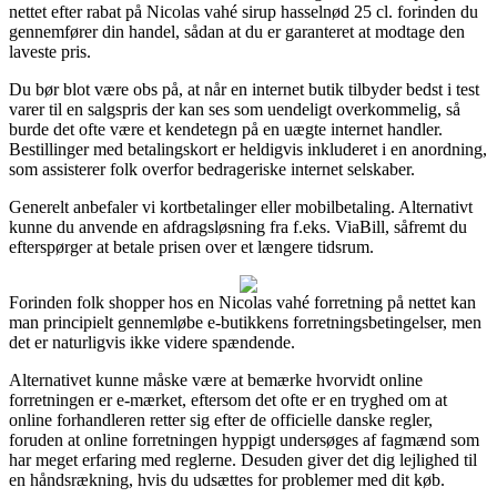
nettet efter rabat på Nicolas vahé sirup hasselnød 25 cl. forinden du
gennemfører din handel, sådan at du er garanteret at modtage den
laveste pris.
Du bør blot være obs på, at når en internet butik tilbyder bedst i test
varer til en salgspris der kan ses som uendeligt overkommelig, så
burde det ofte være et kendetegn på en uægte internet handler.
Bestillinger med betalingskort er heldigvis inkluderet i en anordning,
som assisterer folk overfor bedrageriske internet selskaber.
Generelt anbefaler vi kortbetalinger eller mobilbetaling. Alternativt
kunne du anvende en afdragsløsning fra f.eks. ViaBill, såfremt du
efterspørger at betale prisen over et længere tidsrum.
Forinden folk shopper hos en Nicolas vahé forretning på nettet kan
man principielt gennemløbe e-butikkens forretningsbetingelser, men
det er naturligvis ikke videre spændende.
Alternativet kunne måske være at bemærke hvorvidt online
forretningen er e-mærket, eftersom det ofte er en tryghed om at
online forhandleren retter sig efter de officielle danske regler,
foruden at online forretningen hyppigt undersøges af fagmænd som
har meget erfaring med reglerne. Desuden giver det dig lejlighed til
en håndsrækning, hvis du udsættes for problemer med dit køb.