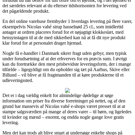
forudsat du har behov for din ordre om et øjeblik, og i det øjemed er
det særdeles relevant at du efterser tidshorisonten for levering ved
det pågældende produkt.
En del online varehuse frembyder 1 hverdags levering på flere varer,
eksempelvis Nicolas vahé sirup hasselnød 25 cl., som imidlertid
antager at ordren placeres forud for et nøjagtigt klokkeslæt, med
hensynstagen til at de med sikkerhed kan nå at få dit nye produkt
klar forud for at personalet drager hjemad.
Nogle få e-handler i Danmark sikrer fragt uden gebyr, men typisk
under forudsætning af at der erhverves for en præcis sum. I øvrigt
kan du foretrække den mest prisbevidste leveringsform, der i mange
tilfælde – ligegyldigt om du opholder sig tæt på Aarhus, Skive eller
Billund – vil blive at få fragtmanden til at køre produkterne til et
udleveringssted.
Det er i dag vældig enkelt for almindelige dødelige at søge
information om priser fra diverse forretninger på nettet, og af den
grund har massevis af Nicolas vahé e-shops været presset til at at
stampe salgsværdien på mange af deres varer – til børn, og ligeledes
til kvinder og mænd – enormt, og endda nogle gange love gratis
levering.
Men det kan trods alt blive smart at undersøge enkelte shops på