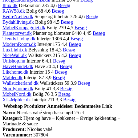
Illux.dk
Dekoration 235 4,6
Besøg
RAW58.dk
Bolig 68 4,6
Besøg
BedreNætter.dk
Senge og tilbehør 726 4,6
Besøg
Bydahlliving.dk
Bolig 98 4,5
Besøg
MøbelKompagniet.dk
Bolig 239 4,5
Besøg
Plantetorvet.dk
Planter og blomster 6440 4,45
Besøg
TrendyLiving.dk
Interiør 1306 4,4
Besøg
ModernRoom.dk
Interiør 175 4,4
Besøg
LuxLight.dk
Belysning 18 4,3
Besøg
NiceWall.dk
Wallstickers 215 4,2
Besøg
Unishop.nu
Interiør 6 4,1
Besøg
HaveHandel.dk
Have 20 4,1
Besøg
Likehome.dk
Interiør 15 4
Besøg
Møbler.dk
Interiør 87 3,9
Besøg
Wallstickerland.dk
Wallstickers 59 3,9
Besøg
Nordlyhome.dk
Bolig 41 3,8
Besøg
MøbelNord.dk
Bolig 76 3,5
Besøg
XL-Møbler.dk
Interiør 211 3,3
Besøg
Webshop
Produkter
Anmeldelser
Bedømmelse
Link
Navn:
Nicolas vahé sirup hasselnød 25 cl.
Kategori:
Hjem og have – Køkkenet – Øvrige køkkenting –
Marinade & sauce
Producent:
Nicolas vahé
Varenummer:
307804