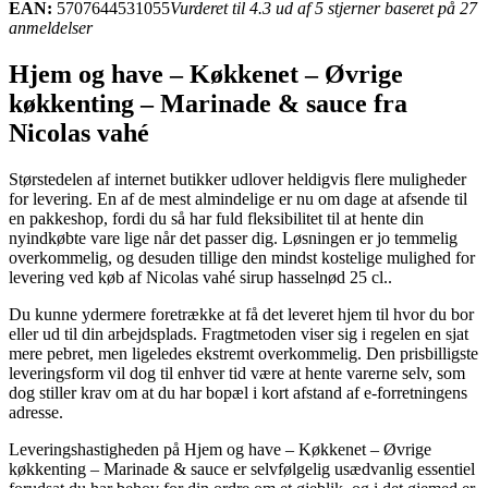
EAN:
5707644531055
Vurderet til 4.3 ud af 5 stjerner baseret på 27
anmeldelser
Hjem og have – Køkkenet – Øvrige
køkkenting – Marinade & sauce fra
Nicolas vahé
Størstedelen af internet butikker udlover heldigvis flere muligheder
for levering. En af de mest almindelige er nu om dage at afsende til
en pakkeshop, fordi du så har fuld fleksibilitet til at hente din
nyindkøbte vare lige når det passer dig. Løsningen er jo temmelig
overkommelig, og desuden tillige den mindst kostelige mulighed for
levering ved køb af Nicolas vahé sirup hasselnød 25 cl..
Du kunne ydermere foretrække at få det leveret hjem til hvor du bor
eller ud til din arbejdsplads. Fragtmetoden viser sig i regelen en sjat
mere pebret, men ligeledes ekstremt overkommelig. Den prisbilligste
leveringsform vil dog til enhver tid være at hente varerne selv, som
dog stiller krav om at du har bopæl i kort afstand af e-forretningens
adresse.
Leveringshastigheden på Hjem og have – Køkkenet – Øvrige
køkkenting – Marinade & sauce er selvfølgelig usædvanlig essentiel