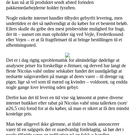
de kan nå at få produktet sendt afsted forinden
pakkemedarbejderne holder fyraften.
Nogle enkelte internet handler tilbyder gebyrfri levering, men
undertiden er det så nødvendigt at du køber for et bestemt beløb.
Ellers skulle du gribe den mest prisbevidste mulighed for fragt,
der tit – uanset om man opholder sig ved Vejle, Frederikssund
eller Vejen – er at få fragtfirmaet til at bringe bestillingen til et
afhentningssted.
Det er i dag rigtig uproblematisk for almindelige dødelige at
analysere priser fra forskellige e-firmaer, og derved har langt de
fleste Nicolas vahé online selskaber fundet det uundgåeligt at
nedsætte salgsværdien på mange af deres varer – til drenge og
piger, lige så vel som til mænd og kvinder – voldsomt, og endda
nogle gange love levering uden gebyr.
Derfor kan det til hver en tid vise sig lønsomt at prøve diverse
internet butikker efter rabat på Nicolas vahé nista tallerken (sort/
ø26,5 cm) forud for at du køber, så man er sikret at få den mindst
kostelige pris.
Man bør alligevel ikke glemme, at ifald en butik annoncerer
varer til en salgspris der er usædvanlig fordelagtig, så bør det i
nogle tilfælde være en indikation på en falsk e-handler.