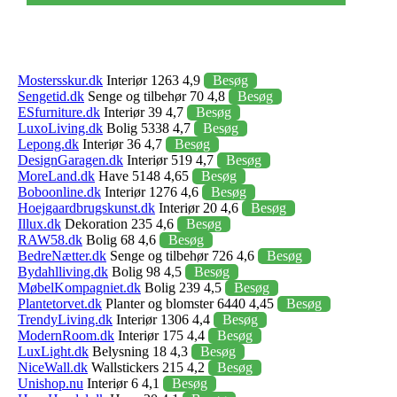
Mostersskur.dk
Interiør 1263 4,9
Besøg
Sengetid.dk
Senge og tilbehør 70 4,8
Besøg
ESfurniture.dk
Interiør 39 4,7
Besøg
LuxoLiving.dk
Bolig 5338 4,7
Besøg
Lepong.dk
Interiør 36 4,7
Besøg
DesignGaragen.dk
Interiør 519 4,7
Besøg
MoreLand.dk
Have 5148 4,65
Besøg
Boboonline.dk
Interiør 1276 4,6
Besøg
Hoejgaardbrugskunst.dk
Interiør 20 4,6
Besøg
Illux.dk
Dekoration 235 4,6
Besøg
RAW58.dk
Bolig 68 4,6
Besøg
BedreNætter.dk
Senge og tilbehør 726 4,6
Besøg
Bydahlliving.dk
Bolig 98 4,5
Besøg
MøbelKompagniet.dk
Bolig 239 4,5
Besøg
Plantetorvet.dk
Planter og blomster 6440 4,45
Besøg
TrendyLiving.dk
Interiør 1306 4,4
Besøg
ModernRoom.dk
Interiør 175 4,4
Besøg
LuxLight.dk
Belysning 18 4,3
Besøg
NiceWall.dk
Wallstickers 215 4,2
Besøg
Unishop.nu
Interiør 6 4,1
Besøg