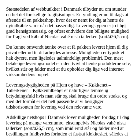
Størstedelen af webbutikker i Danmark tilbyder nu om stunder
en hel del forskellige fragtløsninger. En yndling er nu til dags at
afsende til en pakkeshop, hvor det er nemt for dig at hente de
nyindkøbte varer når det passer dig. Leveringstypen er jo i høj
grad hensigtsmæssig, og oftest endvidere den billigste mulighed
for fragt ved køb af Nicolas vahé nista tallerken (sort/ø26,5 cm).
Du kunne omvendt tænke over at få pakken leveret hjem til dig
privat eller ud til dit arbejdes adresse. Muligheden er typisk et
hak dyrere, men ligeledes ualmindeligt problemfri. Den mest
betalelige leveringsmodel er uden tvivl at hente produkterne selv,
hvilket står og falder med at du opholder dig lige ved internet
virksomhedens bopæl.
Leveringsdygtigheden på Hjem og have – Køkkenet –
Tallerkener – Køkkentilbehør er naturligvis temmelig
betydningsfuld hvis man står og skal bruge din ordre straks, og
med det formål er det helt passende at vi besigtiger
tidshorisonten for levering ved den relevante vare.
Adskillige netshops i Danmark lover muligheden for dag-til-dag
levering på mange varenumre, eksempelvis Nicolas vahé nista
tallerken (sort/ø26,5 cm), som imidlertid står og falder med at
bestillingen fuldbyrdes forinden et fastsat klokkeslæt, således at