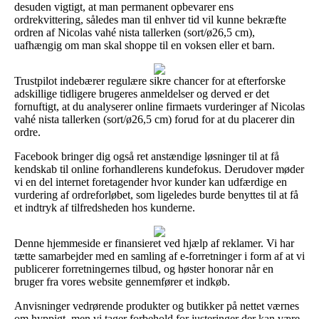
desuden vigtigt, at man permanent opbevarer ens
ordrekvittering, således man til enhver tid vil kunne bekræfte
ordren af Nicolas vahé nista tallerken (sort/ø26,5 cm),
uafhængig om man skal shoppe til en voksen eller et barn.
Trustpilot indebærer regulære sikre chancer for at efterforske
adskillige tidligere brugeres anmeldelser og derved er det
fornuftigt, at du analyserer online firmaets vurderinger af Nicolas
vahé nista tallerken (sort/ø26,5 cm) forud for at du placerer din
ordre.
Facebook bringer dig også ret anstændige løsninger til at få
kendskab til online forhandlerens kundefokus. Derudover møder
vi en del internet foretagender hvor kunder kan udfærdige en
vurdering af ordreforløbet, som ligeledes burde benyttes til at få
et indtryk af tilfredsheden hos kunderne.
Denne hjemmeside er finansieret ved hjælp af reklamer. Vi har
tætte samarbejder med en samling af e-forretninger i form af at vi
publicerer forretningernes tilbud, og høster honorar når en
bruger fra vores website gennemfører et indkøb.
Anvisninger vedrørende produkter og butikker på nettet værnes
om hyppigt, men vi tager forbehold for justeringer der kan være