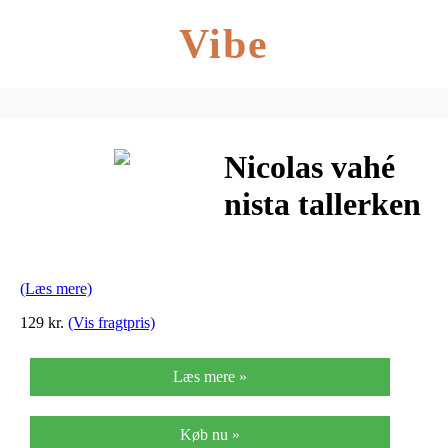
Vibe
Nicolas vahé
nista tallerken
(sort/ø26,5
cm)
(Læs mere)
129 kr.
(Vis fragtpris)
Læs mere »
Køb nu »