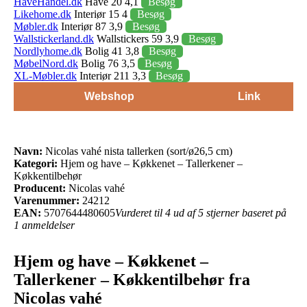
HaveHandel.dk
Have 20 4,1
Besøg
Likehome.dk
Interiør 15 4
Besøg
Møbler.dk
Interiør 87 3,9
Besøg
Wallstickerland.dk
Wallstickers 59 3,9
Besøg
Nordlyhome.dk
Bolig 41 3,8
Besøg
MøbelNord.dk
Bolig 76 3,5
Besøg
XL-Møbler.dk
Interiør 211 3,3
Besøg
Webshop
Link
Navn:
Nicolas vahé nista tallerken (sort/ø26,5 cm)
Kategori:
Hjem og have – Køkkenet – Tallerkener –
Køkkentilbehør
Producent:
Nicolas vahé
Varenummer:
24212
EAN:
5707644480605
Vurderet til 4 ud af 5 stjerner baseret på
1 anmeldelser
Hjem og have – Køkkenet –
Tallerkener – Køkkentilbehør fra
Nicolas vahé