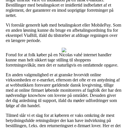
Bestillinger med betalingskort er imidlertid indbefattet af et
reglement, der garanterer en imod uoprigtige forretninger på
nettet.
Vi foreslår generelt køb med betalingskort eller MobilePay. Som
en anden løsning kunne du bruge en afbetalingsordning fra for
eksempel ViaBill, ifald du tilstræber at afdrage regningen over
en længere periode.
Forud for at folk køber på en Nicolas vahé internet handler
kunne man helt sikkert tage stilling til shoppens
forretningsvilkår, men det er naturligvis en omfattende opgave.
En anden valgmulighed er at granske hvorvidt online
virksomheden er e-mærket, eftersom det ofte er en antydning af
at webbutikken forsvarer gældende dansk lovgivning, tillige
med at online firmaet løbende monitoreres af fagfolk der har den
nødvendige knowhow om lovene på området. Desuden giver
det dig anledning til support, ifald du møder udfordringer som
følge af din handel.
Tilmed slår vi et slag for at køberen er vaks omkring de mest
betydningsfulde retningslinjer der kan have indvirkning på
bestillingen, f.eks. den returneringsret e-firmaet lover. Her er det