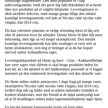
forskellige fragtmetoder. Den mest populære er i dag
udleveringssteder, fordi det giver dig fuld fleksibilitet til at hente
dine nye produkter på et valgfrit tidspunkt. Leveringstypen er
altså særdeles bekvem, samt mange gange tillige den mindst
kostelige leveringsmetode ved køb af Nicolas vahé nicolas vahe
vinglas, klar (h14 cm).
Du kan ydermere påtænke at vælge afsending hjem til dig selv
eller til adressen hvor du arbejder. Denne bliver til tider lidt mere
bekostelig, men lige så vel meget ukompliceret. Den mindst
kostelige leveringsmetode kan ikke modsiges at være selv at
hente produkterne, som dog er betinget af at du har bopæl
nærved online forhandlerens lager.
Leveringstidspunktet på Hjem og have – Glas – Køkkentilbehør
kan være super vital såfremt vi skal bruge produktet inden for
kort tid, så i det øjemed er det fuldkommen passende at vi kigger
nærmere på den estimerede leveringsdato ved den aktuelle vare.
De fleste online outlets annoncerer 1 dags fragt på mange varer,
eksempelvis Nicolas vahé nicolas vahe vinglas, klar (h14 cm),
hvilket dog står og falder med at ordren indsendes forinden et
konkret klokkeslæt, med det formål at de højst sandsynligt kan
nå at få bestillingen ordnet inden lagermedarbejderne tager hjem.
En hel del internet foretagender byder på fragt uden