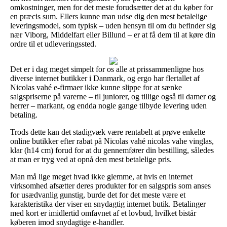
omkostninger, men for det meste forudsætter det at du køber for
en præcis sum. Ellers kunne man udse dig den mest betalelige
leveringsmodel, som typisk – uden hensyn til om du befinder sig
nær Viborg, Middelfart eller Billund – er at få dem til at køre din
ordre til et udleveringssted.
Det er i dag meget simpelt for os alle at prissammenligne hos
diverse internet butikker i Danmark, og ergo har flertallet af
Nicolas vahé e-firmaer ikke kunne slippe for at sænke
salgspriserne på varerne – til juniorer, og tillige også til damer og
herrer – markant, og endda nogle gange tilbyde levering uden
betaling.
Trods dette kan det stadigvæk være rentabelt at prøve enkelte
online butikker efter rabat på Nicolas vahé nicolas vahe vinglas,
klar (h14 cm) forud for at du gennemfører din bestilling, således
at man er tryg ved at opnå den mest betalelige pris.
Man må lige meget hvad ikke glemme, at hvis en internet
virksomhed afsætter deres produkter for en salgspris som anses
for usædvanlig gunstig, burde det for det meste være et
karakteristika der viser en snydagtig internet butik. Betalinger
med kort er imidlertid omfavnet af et lovbud, hvilket bistår
køberen imod snydagtige e-handler.