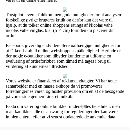
varer til en dame eller herre.
Trustpilot leverer fuldkommen gode muligheder for at analysere
forskellige øvrige brugeres kritik og derfor kan det være til
hjælp, at du tolker online shoppens ratings af Nicolas vahé
nicolas vahe vinglas, klar (h14 cm) forinden du placerer din
ordre.
Facebook giver dig endvidere flere uafhængige muligheder for
at få kendskab til online webshoppens pålidelighed. Herinde er
der nogle e-butikker som tilbyder kunderne at udforme en
evaluering af ordreforløbet, som tilmed må tages i brug til
vurdering af kundernes tilfredshed.
Vores website er finansieret af reklameindtægter. Vi har tætte
samarbejder med en masse e-shops da vi promoverer
forretningernes varer, og høster provision om en af de besøgende
på vores side gennemfører et indkøb.
Fakta om varer og online butikker understøttes hele tiden, men
man kan ikke stille os ansvarlig for reguleringer der kan være
implementeret efter at vi senest opdaterede de anvendte data.