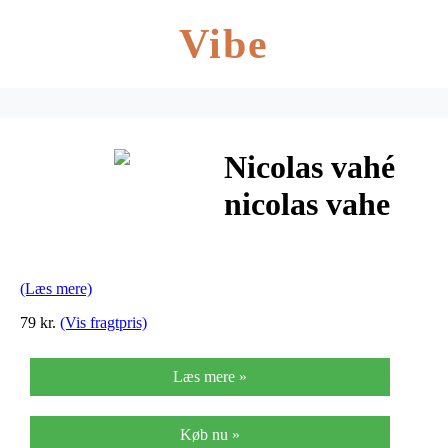
Vibe
Nicolas vahé
nicolas vahe
vinglas, klar
(h14 cm)
(Læs mere)
79 kr.
(Vis fragtpris)
Læs mere »
Køb nu »