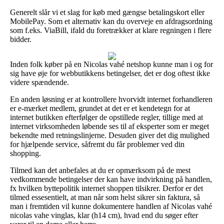
Generelt slår vi et slag for køb med gængse betalingskort eller
MobilePay. Som et alternativ kan du overveje en afdragsordning
som f.eks. ViaBill, ifald du foretrækker at klare regningen i flere
bidder.
Inden folk køber på en Nicolas vahé netshop kunne man i og for
sig have øje for webbutikkens betingelser, det er dog oftest ikke
videre spændende.
En anden løsning er at kontrollere hvorvidt internet forhandleren
er e-mærket medlem, grundet at det er et kendetegn for at
internet butikken efterfølger de opstillede regler, tillige med at
internet virksomheden løbende ses til af eksperter som er meget
bekendte med retningslinjerne. Desuden giver det dig mulighed
for hjælpende service, såfremt du får problemer ved din
shopping.
Tilmed kan det anbefales at du er opmærksom på de mest
vedkommende betingelser der kan have indvirkning på handlen,
fx hvilken byttepolitik internet shoppen tilsikrer. Derfor er det
tilmed essesentielt, at man når som helst sikrer sin faktura, så
man i fremtiden vil kunne dokumentere handlen af Nicolas vahé
nicolas vahe vinglas, klar (h14 cm), hvad end du søger efter