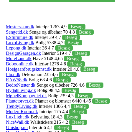
Mostersskur.dk
Interiør 1263 4,9
Besøg
Sengetid.dk
Senge og tilbehør 70 4,8
Besøg
ESfurniture.dk
Interiør 39 4,7
Besøg
LuxoLiving.dk
Bolig 5338 4,7
Besøg
Lepong.dk
Interiør 36 4,7
Besøg
DesignGaragen.dk
Interiør 519 4,7
Besøg
MoreLand.dk
Have 5148 4,65
Besøg
Boboonline.dk
Interiør 1276 4,6
Besøg
Hoejgaardbrugskunst.dk
Interiør 20 4,6
Besøg
Illux.dk
Dekoration 235 4,6
Besøg
RAW58.dk
Bolig 68 4,6
Besøg
BedreNætter.dk
Senge og tilbehør 726 4,6
Besøg
Bydahlliving.dk
Bolig 98 4,5
Besøg
MøbelKompagniet.dk
Bolig 239 4,5
Besøg
Plantetorvet.dk
Planter og blomster 6440 4,45
Besøg
TrendyLiving.dk
Interiør 1306 4,4
Besøg
ModernRoom.dk
Interiør 175 4,4
Besøg
LuxLight.dk
Belysning 18 4,3
Besøg
NiceWall.dk
Wallstickers 215 4,2
Besøg
Unishop.nu
Interiør 6 4,1
Besøg