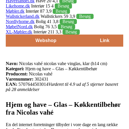
HaveHandel.dk
Have 20 4,1
Besøg
Likehome.dk
Interiør 15 4
Besøg
Møbler.dk
Interiør 87 3,9
Besøg
Wallstickerland.dk
Wallstickers 59 3,9
Besøg
Nordlyhome.dk
Bolig 41 3,8
Besøg
MøbelNord.dk
Bolig 76 3,5
Besøg
XL-Møbler.dk
Interiør 211 3,3
Besøg
Webshop
Link
Navn:
Nicolas vahé nicolas vahe vinglas, klar (h14 cm)
Kategori:
Hjem og have – Glas – Køkkentilbehør
Producent:
Nicolas vahé
Varenummer:
302431
EAN:
5707644503014
Vurderet til 4.9 ud af 5 stjerner baseret
på 28 anmeldelser
Hjem og have – Glas – Køkkentilbehør
fra Nicolas vahé
En del internet forretninger tilbyder i vore dage en lang række