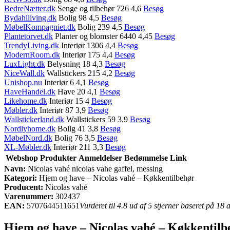
BedreNætter.dk
Senge og tilbehør 726 4,6
Besøg
Bydahlliving.dk
Bolig 98 4,5
Besøg
MøbelKompagniet.dk
Bolig 239 4,5
Besøg
Plantetorvet.dk
Planter og blomster 6440 4,45
Besøg
TrendyLiving.dk
Interiør 1306 4,4
Besøg
ModernRoom.dk
Interiør 175 4,4
Besøg
LuxLight.dk
Belysning 18 4,3
Besøg
NiceWall.dk
Wallstickers 215 4,2
Besøg
Unishop.nu
Interiør 6 4,1
Besøg
HaveHandel.dk
Have 20 4,1
Besøg
Likehome.dk
Interiør 15 4
Besøg
Møbler.dk
Interiør 87 3,9
Besøg
Wallstickerland.dk
Wallstickers 59 3,9
Besøg
Nordlyhome.dk
Bolig 41 3,8
Besøg
MøbelNord.dk
Bolig 76 3,5
Besøg
XL-Møbler.dk
Interiør 211 3,3
Besøg
Webshop
Produkter
Anmeldelser
Bedømmelse
Link
Navn:
Nicolas vahé nicolas vahe gaffel, messing
Kategori:
Hjem og have – Nicolas vahé – Køkkentilbehør
Producent:
Nicolas vahé
Varenummer:
302437
EAN:
5707644511651
Vurderet til 4.8 ud af 5 stjerner baseret på 18
Hjem og have – Nicolas vahé – Køkkentilbe