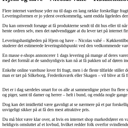
Flere internet varehuse yder nu til dags en lang række forskellige frag
Leveringsformen er jo yderst overkommelig, samt endda ligeledes den 
Du kan omvendt forsøge at få produkterne sendt til dit hus eller til nå
hente ordren selv, men det nødvendiggør at du lever tæt på internet fi
Leveringshastigheden på Hjem og have – Nicolas vahé – Køkkentilbehø
studerer det estimerede leveringstidspunkt ved den vedkommende var
En masse e-shops annoncerer 1 dags levering på mange af deres varenu
med det formål at de sandsynligvis kan nå at få pakken ud af døren in
Enkelte online varehuse lover fri fragt, men i de fleste tilfælde stille
man er tæt på Silkeborg, Frederiksværk eller Skagen – vil blive at få fr
Det er i dag særdeles smart for os alle at sammenligne priser fra flere 
og piger, samt til damer og herrer – helt i bund, og endda nogle gange s
Dog kan det imidlertid være gavnligt at se nærmere på et par forskellig
usvigeligt sikker på at få den mest attraktive pris.
Du må blot være klar over, at hvis en internet shop markedsfører en vare
heldigvis omsluttet af et lovbud, hvilket redder folk overfor svindlende