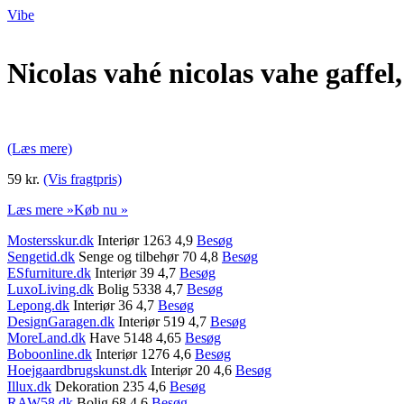
Vibe
Nicolas vahé nicolas vahe gaffel
(Læs mere)
59 kr.
(Vis fragtpris)
Læs mere »
Køb nu »
Mostersskur.dk
Interiør 1263 4,9
Besøg
Sengetid.dk
Senge og tilbehør 70 4,8
Besøg
ESfurniture.dk
Interiør 39 4,7
Besøg
LuxoLiving.dk
Bolig 5338 4,7
Besøg
Lepong.dk
Interiør 36 4,7
Besøg
DesignGaragen.dk
Interiør 519 4,7
Besøg
MoreLand.dk
Have 5148 4,65
Besøg
Boboonline.dk
Interiør 1276 4,6
Besøg
Hoejgaardbrugskunst.dk
Interiør 20 4,6
Besøg
Illux.dk
Dekoration 235 4,6
Besøg
RAW58.dk
Bolig 68 4,6
Besøg