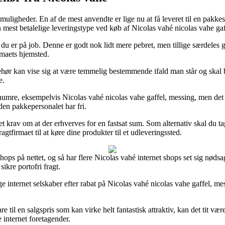
tmuligheder. En af de mest anvendte er lige nu at få leveret til en pakke
mest betalelige leveringstype ved køb af Nicolas vahé nicolas vahe gaf
r du er på job. Denne er godt nok lidt mere pebret, men tillige særdeles
rmaets hjemsted.
r kan vise sig at være temmelig bestemmende ifald man står og skal bru
e.
mre, eksempelvis Nicolas vahé nicolas vahe gaffel, messing, men det er
den pakkepersonalet har fri.
r det krav om at der erhverves for en fastsat sum. Som alternativ skal du 
agtfirmaet til at køre dine produkter til et udleveringssted.
shops på nettet, og så har flere Nicolas vahé internet shops set sig nøds
ikre portofri fragt.
e internet selskaber efter rabat på Nicolas vahé nicolas vahe gaffel, me
 til en salgspris som kan virke helt fantastisk attraktiv, kan det tit vær
 internet foretagender.