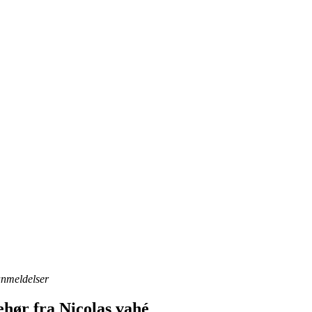
 anmeldelser
hør fra Nicolas vahé