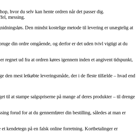
shop, hvor du selv kan hente ordren når det passer dig.
fel, messing.
 gnidningsløs. Den mindst kostelige metode til levering er unægtelig at
ge din ordre omgående, og derfor er det uden tvivl vigtigt at du
 regnet ud fra at ordren køres igennem inden et angivent tidspunkt,
tage den mest letkøbte leveringsmåde, der i de fleste tilfælde – hvad end
aget til at stampe salgspriserne på mange af deres produkter – til drenge
ssing forud for at du gennemfører din bestilling, således at man er
e et kendetegn på en falsk online forretning. Kortbetalinger er