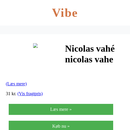
Vibe
Nicolas vahé
nicolas vahe
flaske
m/patentlukning
(Læs mere)
klar
31 kr.
(Vis fragtpris)
Læs mere »
Køb nu »