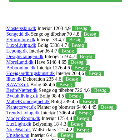
Mostersskur.dk
Interiør 1263 4,9
Besøg
Sengetid.dk
Senge og tilbehør 70 4,8
Besøg
ESfurniture.dk
Interiør 39 4,7
Besøg
LuxoLiving.dk
Bolig 5338 4,7
Besøg
Lepong.dk
Interiør 36 4,7
Besøg
DesignGaragen.dk
Interiør 519 4,7
Besøg
MoreLand.dk
Have 5148 4,65
Besøg
Boboonline.dk
Interiør 1276 4,6
Besøg
Hoejgaardbrugskunst.dk
Interiør 20 4,6
Besøg
Illux.dk
Dekoration 235 4,6
Besøg
RAW58.dk
Bolig 68 4,6
Besøg
BedreNætter.dk
Senge og tilbehør 726 4,6
Besøg
Bydahlliving.dk
Bolig 98 4,5
Besøg
MøbelKompagniet.dk
Bolig 239 4,5
Besøg
Plantetorvet.dk
Planter og blomster 6440 4,45
Besøg
TrendyLiving.dk
Interiør 1306 4,4
Besøg
ModernRoom.dk
Interiør 175 4,4
Besøg
LuxLight.dk
Belysning 18 4,3
Besøg
NiceWall.dk
Wallstickers 215 4,2
Besøg
Unishop.nu
Interiør 6 4,1
Besøg