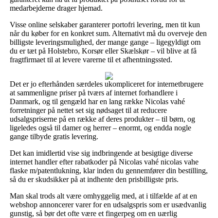
medarbejderne drager hjemad.
Visse online selskaber garanterer portofri levering, men tit kun
når du køber for en konkret sum. Alternativt må du overveje den
billigste leveringsmulighed, der mange gange – ligegyldigt om
du er tæt på Holstebro, Korsør eller Skælskør – vil blive at få
fragtfirmaet til at levere varerne til et afhentningssted.
Det er jo efterhånden særdeles ukompliceret for internetbrugere
at sammenligne priser på tværs af internet forhandlere i
Danmark, og til gengæld har en lang række Nicolas vahé
forretninger på nettet set sig nødsaget til at reducere
udsalgspriserne på en række af deres produkter – til børn, og
ligeledes også til damer og herrer – enormt, og endda nogle
gange tilbyde gratis levering.
Det kan imidlertid vise sig indbringende at besigtige diverse
internet handler efter rabatkoder på Nicolas vahé nicolas vahe
flaske m/patentlukning, klar inden du gennemfører din bestilling,
så du er skudsikker på at indhente den prisbilligste pris.
Man skal trods alt være omhyggelig med, at i tilfælde af at en
webshop annoncerer varer for en udsalgspris som er usædvanlig
gunstig, så bør det ofte være et fingerpeg om en uærlig