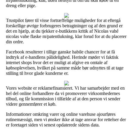
m/patentlukning, klar, uden hensyn til om du skal købe til en
dreng eller pige.
Trustpilot fører til visse fortræffelige muligheder for at eftergå
forskellige øvrige forbrugeres betragtninger og af den grund er
det en hjælp, at du tjekker e-butikkens kritik af Nicolas vahé
nicolas vahe flaske m/patentlukning, klar forud for at du placerer
din ordre.
Facebook resulterer i tillige ganske habile chancer for at få
indtryk af e-handlens pålidelighed. Herinde møder vi faktisk
internet shops hvor det er muligt at afgive en omtale af
købsoplevelsen, hvilket på samme måde bør udnyttes til at tage
stilling til hvor glade kunderne er.
Vores website er reklamefinansieret. Vi har samarbejder med en
hel del online forhandlere da vi promoverer virksomhedernes
tilbud, og får kommission i tilfælde af at den person vi sender
videre gennemfører et køb.
Informationer omkring varer og online varehuse ajourføres
rutinemæssigt, men vi ønsker ikke at tage ansvar for rettelser der
er foretaget siden vi senest opdaterede sidens data.