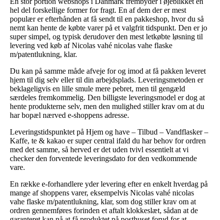
En stor portion webshops i Danmark frembyder i øjeblikket en
hel del forskellige former for fragt. En af dem der er mest
populær er efterhånden at få sendt til en pakkeshop, hvor du så
nemt kan hente de købte varer på et valgfrit tidspunkt. Den er jo
super simpel, og typisk derudover den mest letkøbte løsning til
levering ved køb af Nicolas vahé nicolas vahe flaske
m/patentlukning, klar.
Du kan på samme måde afveje for og imod at få pakken leveret
hjem til dig selv eller til din arbejdsplads. Leveringsmetoden er
beklageligvis en lille smule mere pebret, men til gengæld
særdeles fremkommelig. Den billigste leveringsmodel er dog at
hente produkterne selv, men den mulighed stiller krav om at du
har bopæl nærved e-shoppens adresse.
Leveringstidspunktet på Hjem og have – Tilbud – Vandflasker –
Kaffe, te & kakao er super central ifald du har behov for ordren
med det samme, så herved er det uden tvivl essentielt at vi
checker den forventede leveringsdato for den vedkommende
vare.
En række e-forhandlere yder levering efter en enkelt hverdag på
mange af shoppens varer, eksempelvis Nicolas vahé nicolas
vahe flaske m/patentlukning, klar, som dog stiller krav om at
ordren gennemføres forinden et aftalt klokkeslæt, sådan at de
garanteret kan nå at få produktet på posthuset forud for at