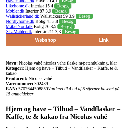
HaveHandel.dk
Have 20 4,1
Besøg
Likehome.dk
Interiør 15 4
Besøg
Møbler.dk
Interiør 87 3,9
Besøg
Wallstickerland.dk
Wallstickers 59 3,9
Besøg
Nordlyhome.dk
Bolig 41 3,8
Besøg
MøbelNord.dk
Bolig 76 3,5
Besøg
XL-Møbler.dk
Interiør 211 3,3
Besøg
Webshop
Link
Navn:
Nicolas vahé nicolas vahe flaske m/patentlukning, klar
Kategori:
Hjem og have – Tilbud – Vandflasker – Kaffe, te &
kakao
Producent:
Nicolas vahé
Varenummer:
302439
EAN:
5707644508859
Vurderet til 4 ud af 5 stjerner baseret på
15 anmeldelser
Hjem og have – Tilbud – Vandflasker –
Kaffe, te & kakao fra Nicolas vahé