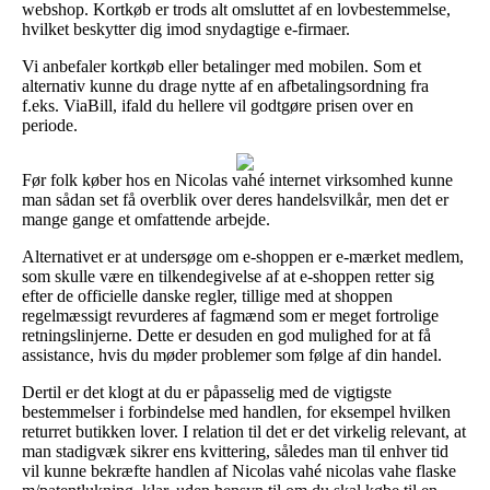
webshop. Kortkøb er trods alt omsluttet af en lovbestemmelse,
hvilket beskytter dig imod snydagtige e-firmaer.
Vi anbefaler kortkøb eller betalinger med mobilen. Som et
alternativ kunne du drage nytte af en afbetalingsordning fra
f.eks. ViaBill, ifald du hellere vil godtgøre prisen over en
periode.
Før folk køber hos en Nicolas vahé internet virksomhed kunne
man sådan set få overblik over deres handelsvilkår, men det er
mange gange et omfattende arbejde.
Alternativet er at undersøge om e-shoppen er e-mærket medlem,
som skulle være en tilkendegivelse af at e-shoppen retter sig
efter de officielle danske regler, tillige med at shoppen
regelmæssigt revurderes af fagmænd som er meget fortrolige
retningslinjerne. Dette er desuden en god mulighed for at få
assistance, hvis du møder problemer som følge af din handel.
Dertil er det klogt at du er påpasselig med de vigtigste
bestemmelser i forbindelse med handlen, for eksempel hvilken
returret butikken lover. I relation til det er det virkelig relevant, at
man stadigvæk sikrer ens kvittering, således man til enhver tid
vil kunne bekræfte handlen af Nicolas vahé nicolas vahe flaske