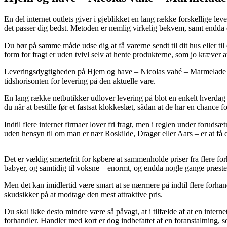
En del internet outlets giver i øjeblikket en lang række forskellige le
det passer dig bedst. Metoden er nemlig virkelig bekvem, samt endda 
Du bør på samme måde udse dig at få varerne sendt til dit hus eller 
form for fragt er uden tvivl selv at hente produkterne, som jo kræver 
Leveringsdygtigheden på Hjem og have – Nicolas vahé – Marmelade kan i 
tidshorisonten for levering på den aktuelle vare.
En lang række netbutikker udlover levering på blot en enkelt hverda
du når at bestille før et fastsat klokkeslæt, sådan at de har en chance f
Indtil flere internet firmaer lover fri fragt, men i reglen under forud
uden hensyn til om man er nær Roskilde, Dragør eller Aars – er at få d
Det er vældig smertefrit for købere at sammenholde priser fra flere for
babyer, og samtidig til voksne – enormt, og endda nogle gange præster
Men det kan imidlertid være smart at se nærmere på indtil flere forha
skudsikker på at modtage den mest attraktive pris.
Du skal ikke desto mindre være så påvagt, at i tilfælde af at en interne
forhandler. Handler med kort er dog indbefattet af en foranstaltning, 