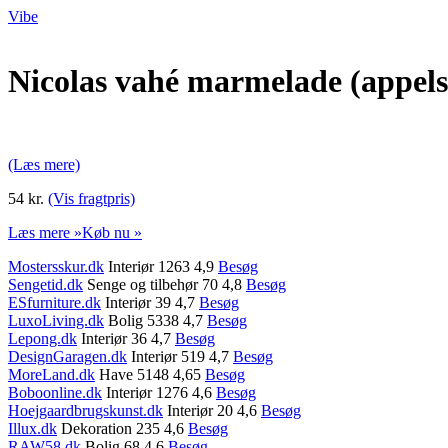
Vibe
Nicolas vahé marmelade (appels
(Læs mere)
54 kr.
(Vis fragtpris)
Læs mere »
Køb nu »
Mostersskur.dk
Interiør 1263 4,9
Besøg
Sengetid.dk
Senge og tilbehør 70 4,8
Besøg
ESfurniture.dk
Interiør 39 4,7
Besøg
LuxoLiving.dk
Bolig 5338 4,7
Besøg
Lepong.dk
Interiør 36 4,7
Besøg
DesignGaragen.dk
Interiør 519 4,7
Besøg
MoreLand.dk
Have 5148 4,65
Besøg
Boboonline.dk
Interiør 1276 4,6
Besøg
Hoejgaardbrugskunst.dk
Interiør 20 4,6
Besøg
Illux.dk
Dekoration 235 4,6
Besøg
RAW58.dk
Bolig 68 4,6
Besøg