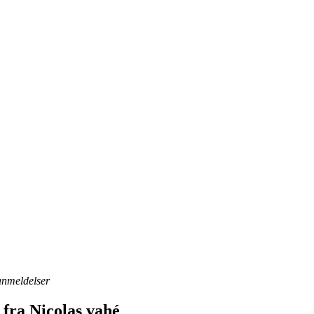
 anmeldelser
fra Nicolas vahé