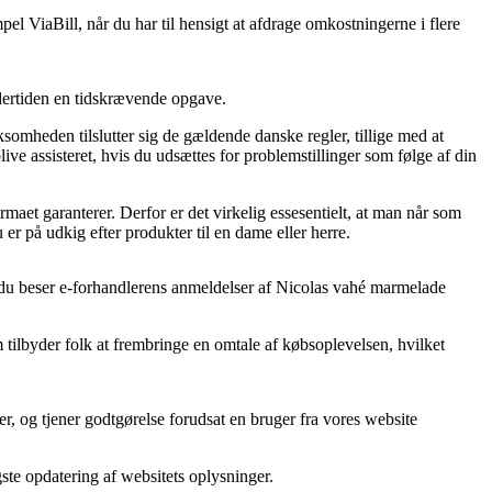
l ViaBill, når du har til hensigt at afdrage omkostningerne i flere
ndertiden en tidskrævende opgave.
somheden tilslutter sig de gældende danske regler, tillige med at
ive assisteret, hvis du udsættes for problemstillinger som følge af din
rmaet garanterer. Derfor er det virkelig essesentielt, at man når som
r på udkig efter produkter til en dame eller herre.
at du beser e-forhandlerens anmeldelser af Nicolas vahé marmelade
ilbyder folk at frembringe en omtale af købsoplevelsen, hvilket
r, og tjener godtgørelse forudsat en bruger fra vores website
ste opdatering af websitets oplysninger.