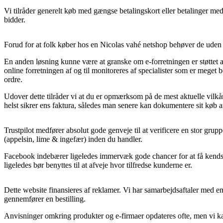
Vi tilråder generelt køb med gængse betalingskort eller betalinger med
bidder.
Forud for at folk køber hos en Nicolas vahé netshop behøver de uden 
En anden løsning kunne være at granske om e-forretningen er støttet af
online forretningen af og til monitoreres af specialister som er meget 
ordre.
Udover dette tilråder vi at du er opmærksom på de mest aktuelle vilkår 
helst sikrer ens faktura, således man senere kan dokumentere sit køb 
Trustpilot medfører absolut gode genveje til at verificere en stor gru
(appelsin, lime & ingefær) inden du handler.
Facebook indebærer ligeledes immervæk gode chancer for at få kendska
ligeledes bør benyttes til at afveje hvor tilfredse kunderne er.
Dette website finansieres af reklamer. Vi har samarbejdsaftaler med en
gennemfører en bestilling.
Anvisninger omkring produkter og e-firmaer opdateres ofte, men vi kan 