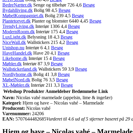
BedreNætter.dk
Senge og tilbehør 726 4,6
Besøg
Bydahlliving.dk
Bolig 98 4,5
Besøg
MøbelKompagniet.dk
Bolig 239 4,5
Besøg
Plantetorvet.dk
Planter og blomster 6440 4,45
Besøg
TrendyLiving.dk
Interiør 1306 4,4
Besøg
ModernRoom.dk
Interiør 175 4,4
Besøg
LuxLight.dk
Belysning 18 4,3
Besøg
NiceWall.dk
Wallstickers 215 4,2
Besøg
Unishop.nu
Interiør 6 4,1
Besøg
HaveHandel.dk
Have 20 4,1
Besøg
Likehome.dk
Interiør 15 4
Besøg
Møbler.dk
Interiør 87 3,9
Besøg
Wallstickerland.dk
Wallstickers 59 3,9
Besøg
Nordlyhome.dk
Bolig 41 3,8
Besøg
MøbelNord.dk
Bolig 76 3,5
Besøg
XL-Møbler.dk
Interiør 211 3,3
Besøg
Webshop
Produkter
Anmeldelser
Bedømmelse
Link
Navn:
Nicolas vahé marmelade (appelsin, lime & ingefær)
Kategori:
Hjem og have – Nicolas vahé – Marmelade
Producent:
Nicolas vahé
Varenummer:
24206
EAN:
5707644482685
Vurderet til 4.6 ud af 5 stjerner baseret på 29
Hjem og have – Nicolas vahé – Marmelade 