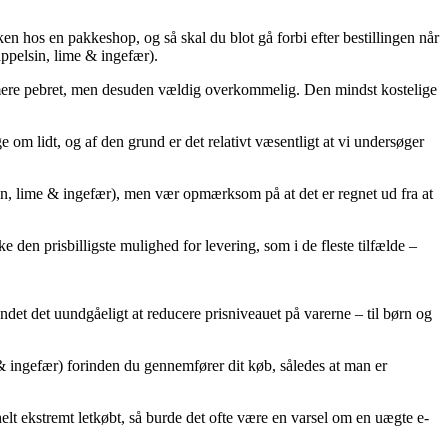
ken hos en pakkeshop, og så skal du blot gå forbi efter bestillingen når
ppelsin, lime & ingefær).
se mere pebret, men desuden vældig overkommelig. Den mindst kostelige
om lidt, og af den grund er det relativt væsentligt at vi undersøger
n, lime & ingefær), men vær opmærksom på at det er regnet ud fra at
e den prisbilligste mulighed for levering, som i de fleste tilfælde –
undet det uundgåeligt at reducere prisniveauet på varerne – til børn og
 & ingefær) forinden du gennemfører dit køb, således at man er
 helt ekstremt letkøbt, så burde det ofte være en varsel om en uægte e-