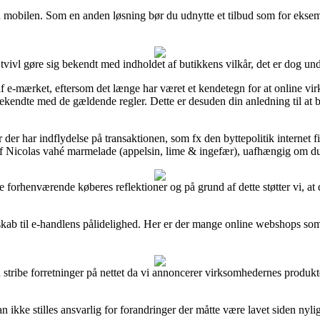
 mobilen. Som en anden løsning bør du udnytte et tilbud som for eksempe
tvivl gøre sig bekendt med indholdet af butikkens vilkår, det er dog u
 e-mærket, eftersom det længe har været et kendetegn for at online virk
bekendte med de gældende regler. Dette er desuden din anledning til at bl
der har indflydelse på transaktionen, som fx den byttepolitik internet fi
af Nicolas vahé marmelade (appelsin, lime & ingefær), uafhængig om du e
ppe forhenværende køberes reflektioner og på grund af dette støtter vi, 
b til e-handlens pålidelighed. Her er der mange online webshops som t
 stribe forretninger på nettet da vi annoncerer virksomhedernes produkte
ikke stilles ansvarlig for forandringer der måtte være lavet siden nylig