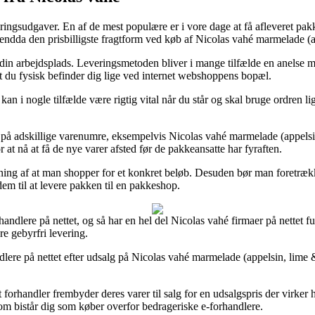
veringsudgaver. En af de mest populære er i vore dage at få afleveret pak
endda den prisbilligste fragtform ved køb af Nicolas vahé marmelade (a
til din arbejdsplads. Leveringsmetoden bliver i mange tilfælde en anel
at du fysisk befinder dig lige ved internet webshoppens bopæl.
nogle tilfælde være rigtig vital når du står og skal bruge ordren lige 
g på adskillige varenumre, eksempelvis Nicolas vahé marmelade (appelsi
or at nå at få de nye varer afsted før de pakkeansatte har fyraften.
sætning af at man shopper for et konkret beløb. Desuden bør man foretrækk
em til at levere pakken til en pakkeshop.
handlere på nettet, og så har en hel del Nicolas vahé firmaer på nettet f
e gebyrfri levering.
ndlere på nettet efter udsalg på Nicolas vahé marmelade (appelsin, lime
t forhandler frembyder deres varer til salg for en udsalgspris der virker
som bistår dig som køber overfor bedrageriske e-forhandlere.