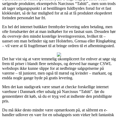
sælgende produkter, eksempelvis Narcissus “Tahiti”., men som trods
alt tager udgangspunkt i at bestillingen fuldbyrdes forud for et fast
klokkeslæt, så de har mulighed for at nå at få produktet ekspederet
forinden personalet har fri.
En hel del internet butikker frembyder levering uden betaling, men
ofte forudsætter det at man indkøber for en fastsat sum. Desuden bør
du overveje den mindst kostelige leveringsversion, hvilket tit –
uanset om man befinder sig nær Holstebro, Grenaa eller Ringkøbing
– vil være at få fragtfirmaet til at bringe ordren til et afhentningssted.
Det har vist sig at være temmelig ukompliceret for enhver at søge sig
frem til priser i blandt flere netshops, og derved har mange CSWL
webshops ikke kunne slippe for at nedbringe salgspriserne på
varerne – til juniorer, men også til mænd og kvinder – markant, og
endda nogle gange byde på gratis levering.
Men det kan stadigvæk være smart at checke forskellige internet
varehuse i Danmark efter udsalg på Narcissus “Tahiti”. før du
gennemfører dit køb, så du er tryg ved at indhente den prisbilligste
pris.
Du må ikke desto mindre være opmærksom på, at såfremt en e-
handler udlover en vare for en udsalgspris som virker helt fantastisk