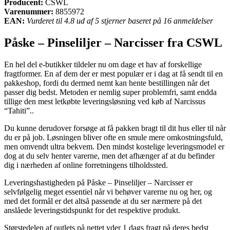
Producent:
CSWL
Varenummer:
8855972
EAN:
Vurderet til 4.8 ud af 5 stjerner baseret på 16 anmeldelser
Påske – Pinseliljer – Narcisser fra CSWL
En hel del e-butikker tildeler nu om dage et hav af forskellige
fragtformer. En af dem der er mest populær er i dag at få sendt til en
pakkeshop, fordi du dermed nemt kan hente bestillingen når det
passer dig bedst. Metoden er nemlig super problemfri, samt endda
tillige den mest letkøbte leveringsløsning ved køb af Narcissus
“Tahiti”..
Du kunne derudover forsøge at få pakken bragt til dit hus eller til når
du er på job. Løsningen bliver ofte en smule mere omkostningsfuld,
men omvendt ultra bekvem. Den mindst kostelige leveringsmodel er
dog at du selv henter varerne, men det afhænger af at du befinder
dig i nærheden af online forretningens tilholdssted.
Leveringshastigheden på Påske – Pinseliljer – Narcisser er
selvfølgelig meget essentiel når vi behøver varerne nu og her, og
med det formål er det altså passende at du ser nærmere på det
anslåede leveringstidspunkt for det respektive produkt.
Størstedelen af outlets på nettet yder 1 dags fragt på deres bedst