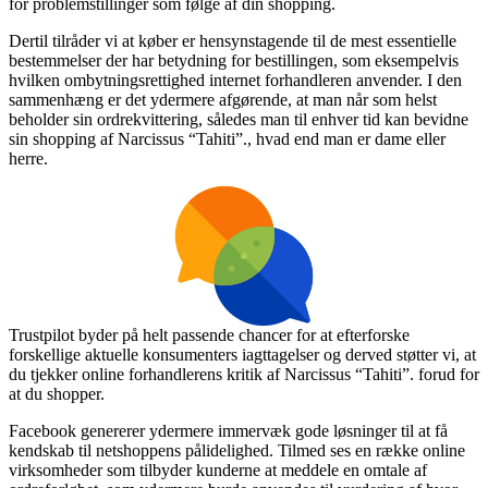
for problemstillinger som følge af din shopping.
Dertil tilråder vi at køber er hensynstagende til de mest essentielle
bestemmelser der har betydning for bestillingen, som eksempelvis
hvilken ombytningsrettighed internet forhandleren anvender. I den
sammenhæng er det ydermere afgørende, at man når som helst
beholder sin ordrekvittering, således man til enhver tid kan bevidne
sin shopping af Narcissus “Tahiti”., hvad end man er dame eller
herre.
Trustpilot byder på helt passende chancer for at efterforske
forskellige aktuelle konsumenters iagttagelser og derved støtter vi, at
du tjekker online forhandlerens kritik af Narcissus “Tahiti”. forud for
at du shopper.
Facebook genererer ydermere immervæk gode løsninger til at få
kendskab til netshoppens pålidelighed. Tilmed ses en række online
virksomheder som tilbyder kunderne at meddele en omtale af