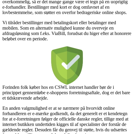
overkommelig, så er det mange gange være et tegn på en uoprigtig
e-forhandler. Bestillinger med kort er dog omfavnet af en
lovbestemmelse, som støtter en overfor bedrageriske online shops.
Vi tilråder bestillinger med betalingskort eller betalinger med
mobilen. Som en alternativ mulighed kunne du overveje en
afdragsløsning som f.eks. ViaBill, forudsat du higer efter at honorere
beløbet over en periode.
Forinden folk køber hos en CSWL internet handler bør de i
princippet gennemløbe e-shoppens forretningsaftale, dog er det bare
et tidskrævende arbejde.
En anden valgmulighed er at se nærmere på hvorvidt online
forhandleren er e-mærke godkendt, da det generelt er et kendetegn
for at e-forretningen følger de officielle danske regler, tillige med at
internet butikken undertiden kigges til af specialister der forstår de
gældende regler. Desuden får du genvej til støtte, hvis du udsættes