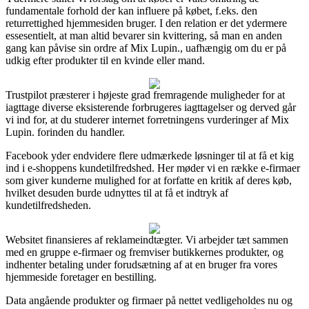
fundamentale forhold der kan influere på købet, f.eks. den
returrettighed hjemmesiden bruger. I den relation er det ydermere
essesentielt, at man altid bevarer sin kvittering, så man en anden
gang kan påvise sin ordre af Mix Lupin., uafhængig om du er på
udkig efter produkter til en kvinde eller mand.
Trustpilot præsterer i højeste grad fremragende muligheder for at
iagttage diverse eksisterende forbrugeres iagttagelser og derved går
vi ind for, at du studerer internet forretningens vurderinger af Mix
Lupin. forinden du handler.
Facebook yder endvidere flere udmærkede løsninger til at få et kig
ind i e-shoppens kundetilfredshed. Her møder vi en række e-firmaer
som giver kunderne mulighed for at forfatte en kritik af deres køb,
hvilket desuden burde udnyttes til at få et indtryk af
kundetilfredsheden.
Websitet finansieres af reklameindtægter. Vi arbejder tæt sammen
med en gruppe e-firmaer og fremviser butikkernes produkter, og
indhenter betaling under forudsætning af at en bruger fra vores
hjemmeside foretager en bestilling.
Data angående produkter og firmaer på nettet vedligeholdes nu og