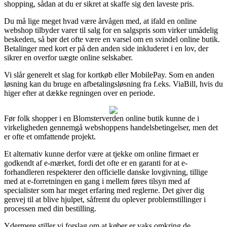
shopping, sådan at du er sikret at skaffe sig den laveste pris.
Du må lige meget hvad være årvågen med, at ifald en online
webshop tilbyder varer til salg for en salgspris som virker umådelig
beskeden, så bør det ofte være en varsel om en svindel online butik.
Betalinger med kort er på den anden side inkluderet i en lov, der
sikrer en overfor uægte online selskaber.
Vi slår generelt et slag for kortkøb eller MobilePay. Som en anden
løsning kan du bruge en afbetalingsløsning fra f.eks. ViaBill, hvis du
higer efter at dække regningen over en periode.
Før folk shopper i en Blomsterverden online butik kunne de i
virkeligheden gennemgå webshoppens handelsbetingelser, men det
er ofte et omfattende projekt.
Et alternativ kunne derfor være at tjekke om online firmaet er
godkendt af e-mærket, fordi det ofte er en garanti for at e-
forhandleren respekterer den officielle danske lovgivning, tillige
med at e-forretningen en gang i mellem føres tilsyn med af
specialister som har meget erfaring med reglerne. Det giver dig
genvej til at blive hjulpet, såfremt du oplever problemstillinger i
processen med din bestilling.
Ydermere stiller vi forslag om at køber er vaks omkring de