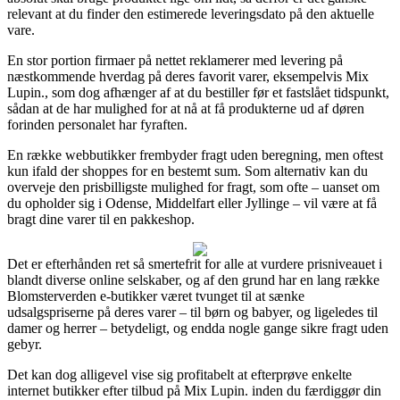
relevant at du finder den estimerede leveringsdato på den aktuelle
vare.
En stor portion firmaer på nettet reklamerer med levering på
næstkommende hverdag på deres favorit varer, eksempelvis Mix
Lupin., som dog afhænger af at du bestiller før et fastslået tidspunkt,
sådan at de har mulighed for at nå at få produkterne ud af døren
forinden personalet har fyraften.
En række webbutikker frembyder fragt uden beregning, men oftest
kun ifald der shoppes for en bestemt sum. Som alternativ kan du
overveje den prisbilligste mulighed for fragt, som ofte – uanset om
du opholder sig i Odense, Middelfart eller Jyllinge – vil være at få
bragt dine varer til en pakkeshop.
Det er efterhånden ret så smertefrit for alle at vurdere prisniveauet i
blandt diverse online selskaber, og af den grund har en lang række
Blomsterverden e-butikker været tvunget til at sænke
udsalgspriserne på deres varer – til børn og babyer, og ligeledes til
damer og herrer – betydeligt, og endda nogle gange sikre fragt uden
gebyr.
Det kan dog alligevel vise sig profitabelt at efterprøve enkelte
internet butikker efter tilbud på Mix Lupin. inden du færdiggør din