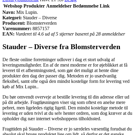
Webshop
Produkter
Anmeldelser
Bedømmelse
Link
Navn:
Mix Lupin.
Kategori:
Stauder – Diverse
Producent:
Blomsterverden
Varenummer:
8857157
EAN:
Vurderet til 4.6 ud af 5 stjerner baseret på 28 anmeldelser
Stauder – Diverse fra Blomsterverden
De fleste online forretninger udlover i dag et stort udvalg af
leveringsmuligheder. En af de mest moderne er for øjeblikket at få
leveret til et afhentningssted, som gør det muligt at hente dine
produkter den dag der passer dig. Metoden er jo usædvanlig
fleksibel, samt ofte også den mindst kostelige form for levering ved
køb af Mix Lupin..
Du bør omvendt overveje at bestille levering til din adresse eller ud
på dit arbejde. Fragtløsningen viser sig som oftest en anelse mere
pebret, men ligeledes rigtig ligetil. Den mindst kostelige metode til
levering er uden tvivl at du selv henter ordren, som dog kræver at du
opholder dig nær internet webshoppens tilholdssted.
Fragttiden på Stauder – Diverse er jo særdeles væsentlig forudsat du
absolut skal bruge produktet lige om lidt, så derfor er det ganske