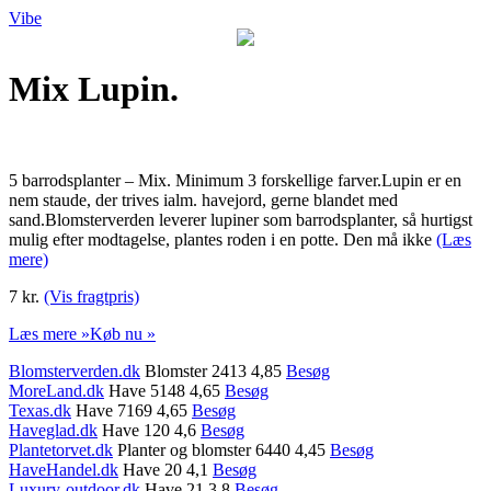
Vibe
Mix Lupin.
5 barrodsplanter – Mix. Minimum 3 forskellige farver.Lupin er en
nem staude, der trives ialm. havejord, gerne blandet med
sand.Blomsterverden leverer lupiner som barrodsplanter, så hurtigst
mulig efter modtagelse, plantes roden i en potte. Den må ikke
(Læs
mere)
7 kr.
(Vis fragtpris)
Læs mere »
Køb nu »
Blomsterverden.dk
Blomster 2413 4,85
Besøg
MoreLand.dk
Have 5148 4,65
Besøg
Texas.dk
Have 7169 4,65
Besøg
Haveglad.dk
Have 120 4,6
Besøg
Plantetorvet.dk
Planter og blomster 6440 4,45
Besøg
HaveHandel.dk
Have 20 4,1
Besøg
Luxury-outdoor.dk
Have 21 3,8
Besøg