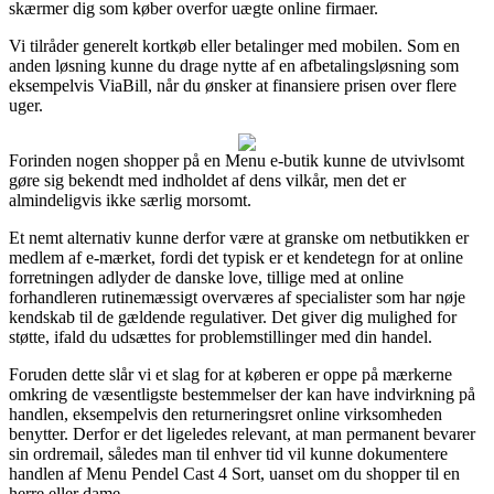
skærmer dig som køber overfor uægte online firmaer.
Vi tilråder generelt kortkøb eller betalinger med mobilen. Som en
anden løsning kunne du drage nytte af en afbetalingsløsning som
eksempelvis ViaBill, når du ønsker at finansiere prisen over flere
uger.
Forinden nogen shopper på en Menu e-butik kunne de utvivlsomt
gøre sig bekendt med indholdet af dens vilkår, men det er
almindeligvis ikke særlig morsomt.
Et nemt alternativ kunne derfor være at granske om netbutikken er
medlem af e-mærket, fordi det typisk er et kendetegn for at online
forretningen adlyder de danske love, tillige med at online
forhandleren rutinemæssigt overværes af specialister som har nøje
kendskab til de gældende regulativer. Det giver dig mulighed for
støtte, ifald du udsættes for problemstillinger med din handel.
Foruden dette slår vi et slag for at køberen er oppe på mærkerne
omkring de væsentligste bestemmelser der kan have indvirkning på
handlen, eksempelvis den returneringsret online virksomheden
benytter. Derfor er det ligeledes relevant, at man permanent bevarer
sin ordremail, således man til enhver tid vil kunne dokumentere
handlen af Menu Pendel Cast 4 Sort, uanset om du shopper til en
herre eller dame.