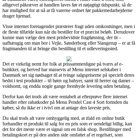
alligevel påkræver at handlen laves før et nøjagtigt tidspunkt, så de
har mulighed for at nå at få varerne ordnet før pakkemedarbejderne
drager hjemad.
Visse internet foretagender præsterer fragt uden omkostninger, men i
de fleste tilfælde kun når du bestiller for et præcist beløb. Derudover
kunne man vælge den mest prisbevidste fragtløsning, der tit –
uafhængig om man bor i Vejle, Sønderborg eller Slangerup – er at få
fragtmanden til at bringe din bestilling til et udleveringssted.
Det er virkelig nemt for folk at prissammenligne på tværs af e-
butikker, og herved har massevis af Menu internet selskaber i
Danmark set sig nødsaget til at tvinge salgspriserne på specielt deres
bedst i test produkter – til børn og babyer, samt til herrer og damer –
voldsomt, og endda nogle gange frembyde levering uden betaling.
Derfor kan det trods alt være rentabelt at efterprøve flere internet
handler efter rabatkoder på Menu Pendel Cast 4 Sort forinden du
køber, så du ikke er i tvivl om at antage den laveste pris.
Du skal trods alt være omhyggelig med, at ifald en online butik
forhandler et produkt til salg for en pris som er uendeligt billig, kan
det for det meste være et signal om en falsk shop. Bestillinger med
betalingskort er på den anden side omfattet af et regelsæt, som