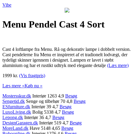
Vibe
Menu Pendel Cast 4 Sort
Cast 4 loftlampe fra Menu. Rå og dekorativ lampe i dobbelt version.
Cast pendelerne fra Menu er inspireret af et tradionelt lodvægt, der
tydeligt skinner igennem i designet. Lampen er lavet i støbt
aluminium og har et rustikt udtryk med elegante detalje
(Læs mere)
1999 kr.
(Vis fragtpris)
Læs mere »
Køb nu »
Mostersskur.dk
Interiør 1263 4,9
Besøg
Sengetid.dk
Senge og tilbehør 70 4,8
Besøg
ESfurniture.dk
Interiør 39 4,7
Besøg
LuxoLiving.dk
Bolig 5338 4,7
Besøg
Lepong.dk
Interiør 36 4,7
Besøg
DesignGaragen.dk
Interiør 519 4,7
Besøg
MoreLand.dk
Have 5148 4,65
Besøg
Boboonline.dk
Interiør 1276 4,6
Besøg