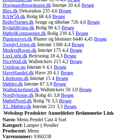
Hoejgaardbrugskunst.dk
Interiør 20 4,6
Besøg
Illux.dk
Dekoration 235 4,6
Besøg
RAW58.dk
Bolig 68 4,6
Besøg
BedreNætter.dk
Senge og tilbehør 726 4,6
Besøg
Bydahlliving.dk
Bolig 98 4,5
Besøg
MøbelKompagniet.dk
Bolig 239 4,5
Besøg
Plantetorvet.dk
Planter og blomster 6440 4,45
Besøg
TrendyLiving.dk
Interiør 1306 4,4
Besøg
ModernRoom.dk
Interiør 175 4,4
Besøg
LuxLight.dk
Belysning 18 4,3
Besøg
NiceWall.dk
Wallstickers 215 4,2
Besøg
Unishop.nu
Interiør 6 4,1
Besøg
HaveHandel.dk
Have 20 4,1
Besøg
Likehome.dk
Interiør 15 4
Besøg
Møbler.dk
Interiør 87 3,9
Besøg
Wallstickerland.dk
Wallstickers 59 3,9
Besøg
Nordlyhome.dk
Bolig 41 3,8
Besøg
MøbelNord.dk
Bolig 76 3,5
Besøg
XL-Møbler.dk
Interiør 211 3,3
Besøg
Webshop
Produkter
Anmeldelser
Bedømmelse
Link
Navn:
Menu Pendel Cast 4 Sort
Kategori:
Lamper || Pendler
Producent:
Menu
Varenummer:
9360238