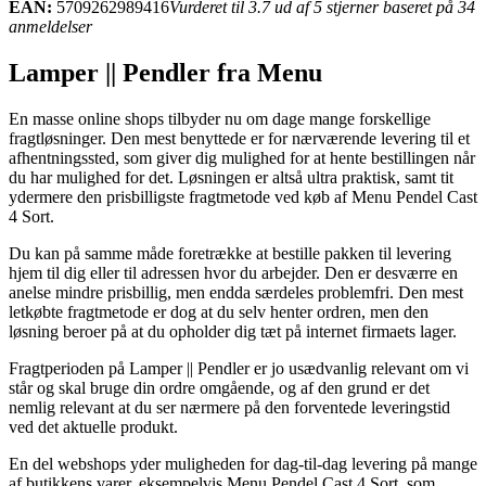
EAN:
5709262989416
Vurderet til 3.7 ud af 5 stjerner baseret på 34
anmeldelser
Lamper || Pendler fra Menu
En masse online shops tilbyder nu om dage mange forskellige
fragtløsninger. Den mest benyttede er for nærværende levering til et
afhentningssted, som giver dig mulighed for at hente bestillingen når
du har mulighed for det. Løsningen er altså ultra praktisk, samt tit
ydermere den prisbilligste fragtmetode ved køb af Menu Pendel Cast
4 Sort.
Du kan på samme måde foretrække at bestille pakken til levering
hjem til dig eller til adressen hvor du arbejder. Den er desværre en
anelse mindre prisbillig, men endda særdeles problemfri. Den mest
letkøbte fragtmetode er dog at du selv henter ordren, men den
løsning beroer på at du opholder dig tæt på internet firmaets lager.
Fragtperioden på Lamper || Pendler er jo usædvanlig relevant om vi
står og skal bruge din ordre omgående, og af den grund er det
nemlig relevant at du ser nærmere på den forventede leveringstid
ved det aktuelle produkt.
En del webshops yder muligheden for dag-til-dag levering på mange
af butikkens varer, eksempelvis Menu Pendel Cast 4 Sort, som