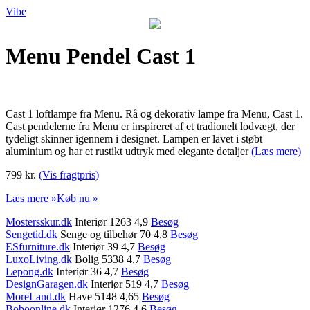
Vibe
Menu Pendel Cast 1
Cast 1 loftlampe fra Menu. Rå og dekorativ lampe fra Menu, Cast 1.
Cast pendelerne fra Menu er inspireret af et tradionelt lodvægt, der
tydeligt skinner igennem i designet. Lampen er lavet i støbt
aluminium og har et rustikt udtryk med elegante detaljer
(Læs mere)
799 kr.
(Vis fragtpris)
Læs mere »
Køb nu »
Mostersskur.dk
Interiør 1263 4,9
Besøg
Sengetid.dk
Senge og tilbehør 70 4,8
Besøg
ESfurniture.dk
Interiør 39 4,7
Besøg
LuxoLiving.dk
Bolig 5338 4,7
Besøg
Lepong.dk
Interiør 36 4,7
Besøg
DesignGaragen.dk
Interiør 519 4,7
Besøg
MoreLand.dk
Have 5148 4,65
Besøg
Boboonline.dk
Interiør 1276 4,6
Besøg