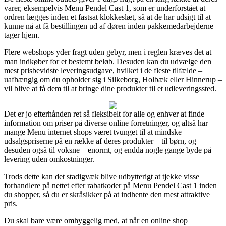
varer, eksempelvis Menu Pendel Cast 1, som er underforstået at
ordren lægges inden et fastsat klokkeslæt, så at de har udsigt til at
kunne nå at få bestillingen ud af døren inden pakkemedarbejderne
tager hjem.
Flere webshops yder fragt uden gebyr, men i reglen kræves det at
man indkøber for et bestemt beløb. Desuden kan du udvælge den
mest prisbevidste leveringsudgave, hvilket i de fleste tilfælde –
uafhængig om du opholder sig i Silkeborg, Holbæk eller Hinnerup –
vil blive at få dem til at bringe dine produkter til et udleveringssted.
Det er jo efterhånden ret så fleksibelt for alle og enhver at finde
information om priser på diverse online forretninger, og altså har
mange Menu internet shops været tvunget til at mindske
udsalgspriserne på en række af deres produkter – til børn, og
desuden også til voksne – enormt, og endda nogle gange byde på
levering uden omkostninger.
Trods dette kan det stadigvæk blive udbytterigt at tjekke visse
forhandlere på nettet efter rabatkoder på Menu Pendel Cast 1 inden
du shopper, så du er skråsikker på at indhente den mest attraktive
pris.
Du skal bare være omhyggelig med, at når en online shop