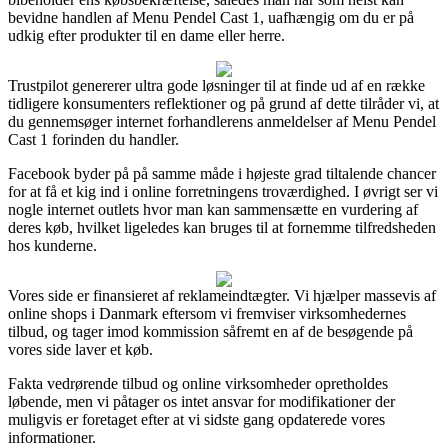
bevidne handlen af Menu Pendel Cast 1, uafhængig om du er på
udkig efter produkter til en dame eller herre.
Trustpilot genererer ultra gode løsninger til at finde ud af en række
tidligere konsumenters reflektioner og på grund af dette tilråder vi, at
du gennemsøger internet forhandlerens anmeldelser af Menu Pendel
Cast 1 forinden du handler.
Facebook byder på på samme måde i højeste grad tiltalende chancer
for at få et kig ind i online forretningens troværdighed. I øvrigt ser vi
nogle internet outlets hvor man kan sammensætte en vurdering af
deres køb, hvilket ligeledes kan bruges til at fornemme tilfredsheden
hos kunderne.
Vores side er finansieret af reklameindtægter. Vi hjælper massevis af
online shops i Danmark eftersom vi fremviser virksomhedernes
tilbud, og tager imod kommission såfremt en af de besøgende på
vores side laver et køb.
Fakta vedrørende tilbud og online virksomheder opretholdes
løbende, men vi påtager os intet ansvar for modifikationer der
muligvis er foretaget efter at vi sidste gang opdaterede vores
informationer.