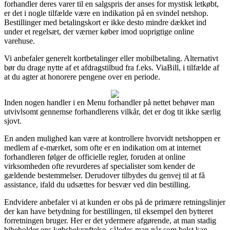
forhandler deres varer til en salgspris der anses for mystisk letkøbt,
er det i nogle tilfælde være en indikation på en svindel netshop.
Bestillinger med betalingskort er ikke desto mindre dækket ind
under et regelsæt, der værner køber imod uoprigtige online
varehuse.
Vi anbefaler generelt kortbetalinger eller mobilbetaling. Alternativt
bør du drage nytte af et afdragstilbud fra f.eks. ViaBill, i tilfælde af
at du agter at honorere pengene over en periode.
Inden nogen handler i en Menu forhandler på nettet behøver man
utvivlsomt gennemse forhandlerens vilkår, det er dog tit ikke særlig
sjovt.
En anden mulighed kan være at kontrollere hvorvidt netshoppen er
medlem af e-mærket, som ofte er en indikation om at internet
forhandleren følger de officielle regler, foruden at online
virksomheden ofte revurderes af specialister som kender de
gældende bestemmelser. Derudover tilbydes du genvej til at få
assistance, ifald du udsættes for besvær ved din bestilling.
Endvidere anbefaler vi at kunden er obs på de primære retningslinjer
der kan have betydning for bestillingen, til eksempel den bytteret
forretningen bruger. Her er det ydermere afgørende, at man stadig
bibeholder ens købsbekræftelse, således man når som helst kan