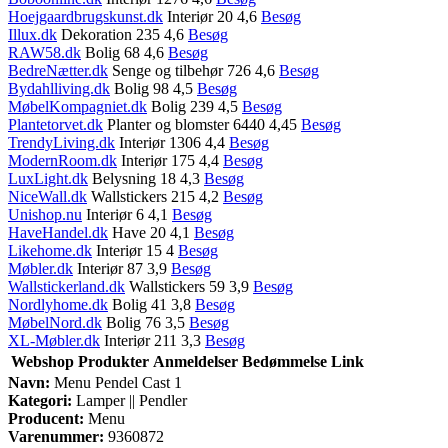
Hoejgaardbrugskunst.dk
Interiør 20 4,6
Besøg
Illux.dk
Dekoration 235 4,6
Besøg
RAW58.dk
Bolig 68 4,6
Besøg
BedreNætter.dk
Senge og tilbehør 726 4,6
Besøg
Bydahlliving.dk
Bolig 98 4,5
Besøg
MøbelKompagniet.dk
Bolig 239 4,5
Besøg
Plantetorvet.dk
Planter og blomster 6440 4,45
Besøg
TrendyLiving.dk
Interiør 1306 4,4
Besøg
ModernRoom.dk
Interiør 175 4,4
Besøg
LuxLight.dk
Belysning 18 4,3
Besøg
NiceWall.dk
Wallstickers 215 4,2
Besøg
Unishop.nu
Interiør 6 4,1
Besøg
HaveHandel.dk
Have 20 4,1
Besøg
Likehome.dk
Interiør 15 4
Besøg
Møbler.dk
Interiør 87 3,9
Besøg
Wallstickerland.dk
Wallstickers 59 3,9
Besøg
Nordlyhome.dk
Bolig 41 3,8
Besøg
MøbelNord.dk
Bolig 76 3,5
Besøg
XL-Møbler.dk
Interiør 211 3,3
Besøg
Webshop
Produkter
Anmeldelser
Bedømmelse
Link
Navn:
Menu Pendel Cast 1
Kategori:
Lamper || Pendler
Producent:
Menu
Varenummer:
9360872