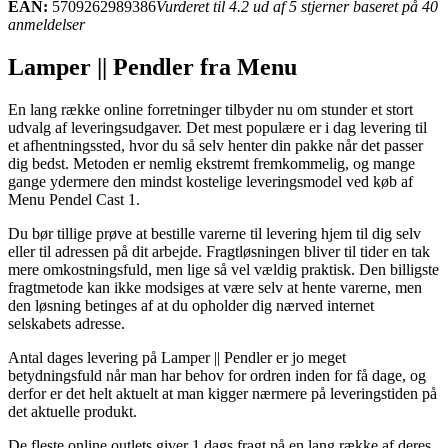
EAN:
5709262989386
Vurderet til 4.2 ud af 5 stjerner baseret på 40
anmeldelser
Lamper || Pendler fra Menu
En lang række online forretninger tilbyder nu om stunder et stort
udvalg af leveringsudgaver. Det mest populære er i dag levering til
et afhentningssted, hvor du så selv henter din pakke når det passer
dig bedst. Metoden er nemlig ekstremt fremkommelig, og mange
gange ydermere den mindst kostelige leveringsmodel ved køb af
Menu Pendel Cast 1.
Du bør tillige prøve at bestille varerne til levering hjem til dig selv
eller til adressen på dit arbejde. Fragtløsningen bliver til tider en tak
mere omkostningsfuld, men lige så vel vældig praktisk. Den billigste
fragtmetode kan ikke modsiges at være selv at hente varerne, men
den løsning betinges af at du opholder dig nærved internet
selskabets adresse.
Antal dages levering på Lamper || Pendler er jo meget
betydningsfuld når man har behov for ordren inden for få dage, og
derfor er det helt aktuelt at man kigger nærmere på leveringstiden på
det aktuelle produkt.
De fleste online outlets giver 1 dags fragt på en lang række af deres