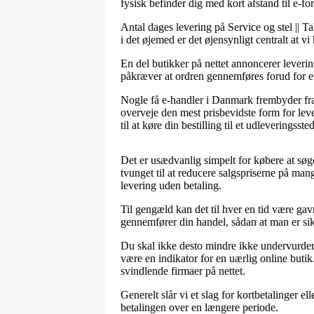
fysisk befinder dig med kort afstand til e-fo
Antal dages levering på Service og stel || T
i det øjemed er det øjensynligt centralt at 
En del butikker på nettet annoncerer leve
påkræver at ordren gennemføres forud for et n
Nogle få e-handler i Danmark frembyder fragt
overveje den mest prisbevidste form for lev
til at køre din bestilling til et udleveringssted
Det er usædvanlig simpelt for købere at søge 
tvunget til at reducere salgspriserne på ma
levering uden betaling.
Til gengæld kan det til hver en tid være ga
gennemfører din handel, sådan at man er sikre
Du skal ikke desto mindre ikke undervurdere, 
være en indikator for en uærlig online buti
svindlende firmaer på nettet.
Generelt slår vi et slag for kortbetalinger e
betalingen over en længere periode.