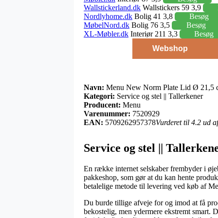
Wallstickerland.dk
Wallstickers 59 3,9
Nordlyhome.dk
Bolig 41 3,8
Besøg
MøbelNord.dk
Bolig 76 3,5
Besøg
XL-Møbler.dk
Interiør 211 3,3
Besøg
Webshop
Navn:
Menu New Norm Plate Lid Ø 21,5 
Kategori:
Service og stel || Tallerkener
Producent:
Menu
Varenummer:
7520929
EAN:
5709262957378
Vurderet til 4.2 ud 
Service og stel || Tallerke
En række internet selskaber frembyder i øjeb
pakkeshop, som gør at du kan hente produkt
betalelige metode til levering ved køb af
Du burde tillige afveje for og imod at få pro
bekostelig, men ydermere ekstremt smart. De