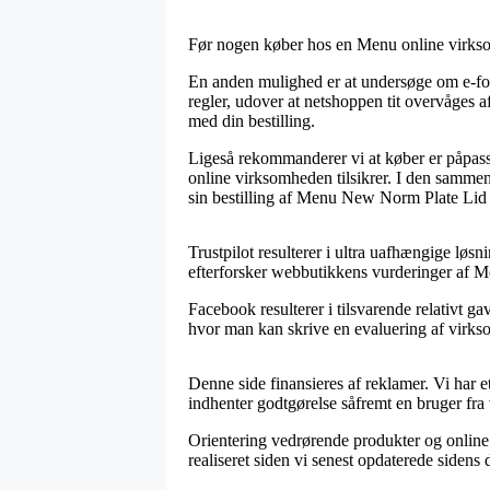
Før nogen køber hos en Menu online virksomhe
En anden mulighed er at undersøge om e-forha
regler, udover at netshoppen tit overvåges 
med din bestilling.
Ligeså rekommanderer vi at køber er påpass
online virksomheden tilsikrer. I den sammen
sin bestilling af Menu New Norm Plate Lid 
Trustpilot resulterer i ultra uafhængige løsn
efterforsker webbutikkens vurderinger af
Facebook resulterer i tilsvarende relativt ga
hvor man kan skrive en evaluering af virksomh
Denne side finansieres af reklamer. Vi har 
indhenter godtgørelse såfremt en bruger fra
Orientering vedrørende produkter og online 
realiseret siden vi senest opdaterede sidens 