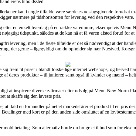
rhandlerens tilholdssted.
allerkener kan i nogle tilfælde være særdeles udslagsgivende forudsat m
vi kigger nærmere på tidshorisonten for levering ved den respektive vare.
ring efter en enkelt hverdag på en række varenumre, eksempelvis Menu
øjagtigt tidspunkt, således at de kan nå at få varen afsted forud for at d
fri levering, men i de fleste tilfælde er det så nødvendigt at der handl
ering, der gerne – ligegyldigt om du opholder sig nær Næstved, Korsør e
.
sig frem til priser i blandt forskellige internet webshops, og herved har
nge af deres produkter – til juniorer, samt også til kvinder og mænd – h
vnligt at inspicere diverse e-firmaer efter udsalg på Menu New Norm Pla
t at skaffe sig den laveste pris.
at ifald en forhandler på nettet markedsfører et produkt til en pris der 
k. Betalinger med kort er på den anden side omsluttet af en lovbestemme
ller mobilbetaling. Som alternativ burde du bruge et tilbud som for eksemp