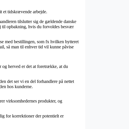
it et tidskrævende arbejde.
handleren tilslutter sig de gældende danske
j til opbakning, hvis du forvoldes besvær
e med bestillingen, som fx hvilken bytteret
l, så man til enhver tid vil kunne påvise
er og herved er det at foretrække, at du
den det ser vi en del forhandlere på nettet
heden hos kunderne.
verer virksomhedernes produkter, og
 for korrektioner der potentielt er