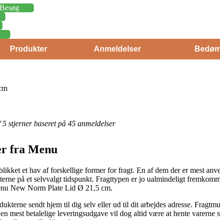
Besøg
Produkter
Anmeldelser
Bedøm
cm
af 5 stjerner baseret på 45 anmeldelser
ner fra Menu
likket et hav af forskellige former for fragt. En af dem der er mest anve
erne på et selvvalgt tidspunkt. Fragttypen er jo ualmindeligt fremkom
 Menu New Norm Plate Lid Ø 21,5 cm.
dukterne sendt hjem til dig selv eller ud til dit arbejdes adresse. Fragtm
n mest betalelige leveringsudgave vil dog altid være at hente varerne se