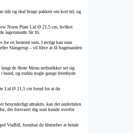
an står og skal bruge pakken om kort tid, og
 New Norm Plate Lid Ø 21,5 cm, hvilket
e lageransatte får fri.
es for en bestemt sum. I øvrigt kan man
ller Slangerup – vil blive at få fragtmanden
 langt de fleste Menu netbutikker set sig
elt i bund, og endda nogle gange frembyde
te Lid Ø 21,5 cm forud for at du
er besynderligt attraktiv, kan det undertiden
lse, der forsvarer dig som kunde overfor
el ViaBill, forudsat du tilstræber at betale