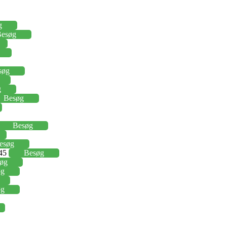
g
esøg
søg
g
Besøg
Besøg
esøg
,45
Besøg
øg
øg
øg