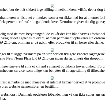
d bør de helt sikkert tage stilling til netbutikkens vilkår, det er dog t
ndleren er tilsluttet e-mærket, som er en sikkerhed for at internet for
af eksperter der forstår de gældende love. Derudover giver det dig genve
elig med de mest betydningsfulde vilkår der kan håndhæves i forbindels
hæng er det ligeledes relevant, at man permanent opbevarer sin ordremai
Ø 21,5 cm, om man er på udkig efter produkter til en herre eller dame.
inger til at kigge nærmere på en stor portion tidligere køberes iagttagels
 Menu New Norm Plate Lid Ø 21,5 cm inden du færdiggør din shopping.
vnlige genveje til at få et kig ind i internet butikkens troværdighed. Foru
edens service, som tillige kan benyttes til at tage stilling til tilfreds
et fast samarbejde med massevis af internet firmaer derved at vi promo
 vores website gennemfører en bestilling.
webshops i Danmark opdateres løbende, men vi kan ikke stilles ansvarlig
data.