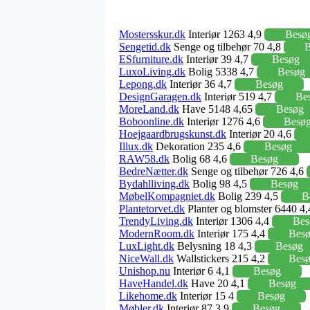
Mostersskur.dk
Interiør 1263 4,9
Besø
Sengetid.dk
Senge og tilbehør 70 4,8
B
ESfurniture.dk
Interiør 39 4,7
Besøg
LuxoLiving.dk
Bolig 5338 4,7
Besøg
Lepong.dk
Interiør 36 4,7
Besøg
DesignGaragen.dk
Interiør 519 4,7
Be
MoreLand.dk
Have 5148 4,65
Besøg
Boboonline.dk
Interiør 1276 4,6
Besø
Hoejgaardbrugskunst.dk
Interiør 20 4,6
Illux.dk
Dekoration 235 4,6
Besøg
RAW58.dk
Bolig 68 4,6
Besøg
BedreNætter.dk
Senge og tilbehør 726 4,6
Bydahlliving.dk
Bolig 98 4,5
Besøg
MøbelKompagniet.dk
Bolig 239 4,5
B
Plantetorvet.dk
Planter og blomster 6440 4
TrendyLiving.dk
Interiør 1306 4,4
Bes
ModernRoom.dk
Interiør 175 4,4
Bes
LuxLight.dk
Belysning 18 4,3
Besøg
NiceWall.dk
Wallstickers 215 4,2
Bes
Unishop.nu
Interiør 6 4,1
Besøg
HaveHandel.dk
Have 20 4,1
Besøg
Likehome.dk
Interiør 15 4
Besøg
Møbler.dk
Interiør 87 3,9
Besøg