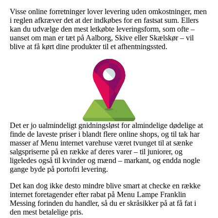
Visse online forretninger lover levering uden omkostninger, men
i reglen afkræver det at der indkøbes for en fastsat sum. Ellers
kan du udvælge den mest letkøbte leveringsform, som ofte –
uanset om man er tæt på Aalborg, Skive eller Skælskør – vil
blive at få kørt dine produkter til et afhentningssted.
Det er jo ualmindeligt gnidningsløst for almindelige dødelige at
finde de laveste priser i blandt flere online shops, og til tak har
masser af Menu internet varehuse været tvunget til at sænke
salgspriserne på en række af deres varer – til juniorer, og
ligeledes også til kvinder og mænd – markant, og endda nogle
gange byde på portofri levering.
Det kan dog ikke desto mindre blive smart at checke en række
internet foretagender efter rabat på Menu Lampe Franklin
Messing forinden du handler, så du er skråsikker på at få fat i
den mest betalelige pris.