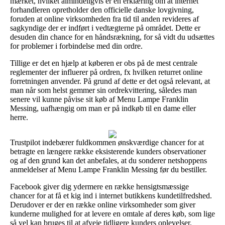
mærket, hvilket almindeligvis er en erklæring om at internet
forhandleren opretholder den officielle danske lovgivning,
foruden at online virksomheden fra tid til anden revideres af
sagkyndige der er indført i vedtægterne på området. Dette er
desuden din chance for en håndsrækning, for så vidt du udsættes
for problemer i forbindelse med din ordre.
Tillige er det en hjælp at køberen er obs på de mest centrale
reglementer der influerer på ordren, fx hvilken returret online
forretningen anvender. På grund af dette er det også relevant, at
man når som helst gemmer sin ordrekvittering, således man
senere vil kunne påvise sit køb af Menu Lampe Franklin
Messing, uafhængig om man er på indkøb til en dame eller
herre.
Trustpilot indebærer fuldkommen ønskværdige chancer for at
betragte en længere række eksisterende kunders observationer
og af den grund kan det anbefales, at du sonderer netshoppens
anmeldelser af Menu Lampe Franklin Messing før du bestiller.
Facebook giver dig ydermere en række hensigtsmæssige
chancer for at få et kig ind i internet butikkens kundetilfredshed.
Derudover er der en række online virksomheder som giver
kunderne mulighed for at levere en omtale af deres køb, som lige
så vel kan bruges til at afveje tidligere kunders oplevelser.