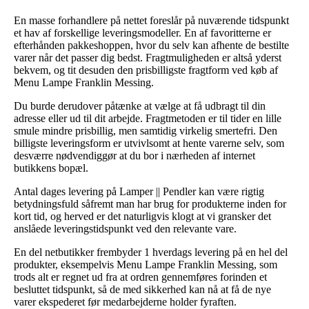
En masse forhandlere på nettet foreslår på nuværende tidspunkt
et hav af forskellige leveringsmodeller. En af favoritterne er
efterhånden pakkeshoppen, hvor du selv kan afhente de bestilte
varer når det passer dig bedst. Fragtmuligheden er altså yderst
bekvem, og tit desuden den prisbilligste fragtform ved køb af
Menu Lampe Franklin Messing.
Du burde derudover påtænke at vælge at få udbragt til din
adresse eller ud til dit arbejde. Fragtmetoden er til tider en lille
smule mindre prisbillig, men samtidig virkelig smertefri. Den
billigste leveringsform er utvivlsomt at hente varerne selv, som
desværre nødvendiggør at du bor i nærheden af internet
butikkens bopæl.
Antal dages levering på Lamper || Pendler kan være rigtig
betydningsfuld såfremt man har brug for produkterne inden for
kort tid, og herved er det naturligvis klogt at vi gransker det
anslåede leveringstidspunkt ved den relevante vare.
En del netbutikker frembyder 1 hverdags levering på en hel del
produkter, eksempelvis Menu Lampe Franklin Messing, som
trods alt er regnet ud fra at ordren gennemføres forinden et
besluttet tidspunkt, så de med sikkerhed kan nå at få de nye
varer ekspederet før medarbejderne holder fyraften.