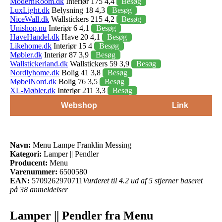
ModernRoom.dk
Interiør 175 4,4
Besøg
LuxLight.dk
Belysning 18 4,3
Besøg
NiceWall.dk
Wallstickers 215 4,2
Besøg
Unishop.nu
Interiør 6 4,1
Besøg
HaveHandel.dk
Have 20 4,1
Besøg
Likehome.dk
Interiør 15 4
Besøg
Møbler.dk
Interiør 87 3,9
Besøg
Wallstickerland.dk
Wallstickers 59 3,9
Besøg
Nordlyhome.dk
Bolig 41 3,8
Besøg
MøbelNord.dk
Bolig 76 3,5
Besøg
XL-Møbler.dk
Interiør 211 3,3
Besøg
Webshop
Link
Navn:
Menu Lampe Franklin Messing
Kategori:
Lamper || Pendler
Producent:
Menu
Varenummer:
6500580
EAN:
5709262970711
Vurderet til 4.2 ud af 5 stjerner baseret
på 38 anmeldelser
Lamper || Pendler fra Menu