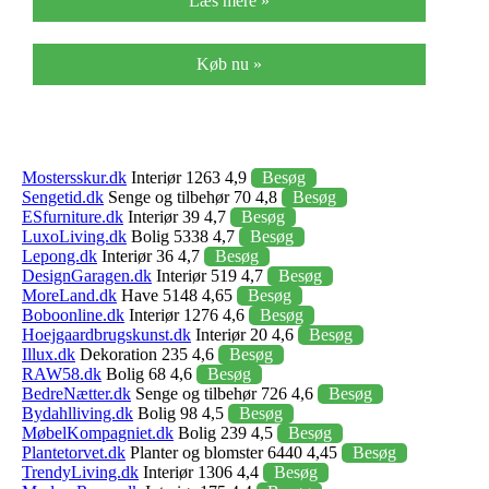
Læs mere »
Køb nu »
Mostersskur.dk
Interiør 1263 4,9
Besøg
Sengetid.dk
Senge og tilbehør 70 4,8
Besøg
ESfurniture.dk
Interiør 39 4,7
Besøg
LuxoLiving.dk
Bolig 5338 4,7
Besøg
Lepong.dk
Interiør 36 4,7
Besøg
DesignGaragen.dk
Interiør 519 4,7
Besøg
MoreLand.dk
Have 5148 4,65
Besøg
Boboonline.dk
Interiør 1276 4,6
Besøg
Hoejgaardbrugskunst.dk
Interiør 20 4,6
Besøg
Illux.dk
Dekoration 235 4,6
Besøg
RAW58.dk
Bolig 68 4,6
Besøg
BedreNætter.dk
Senge og tilbehør 726 4,6
Besøg
Bydahlliving.dk
Bolig 98 4,5
Besøg
MøbelKompagniet.dk
Bolig 239 4,5
Besøg
Plantetorvet.dk
Planter og blomster 6440 4,45
Besøg
TrendyLiving.dk
Interiør 1306 4,4
Besøg