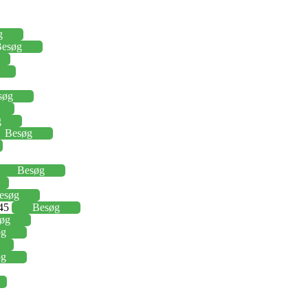
g
esøg
søg
g
Besøg
Besøg
esøg
,45
Besøg
øg
øg
øg