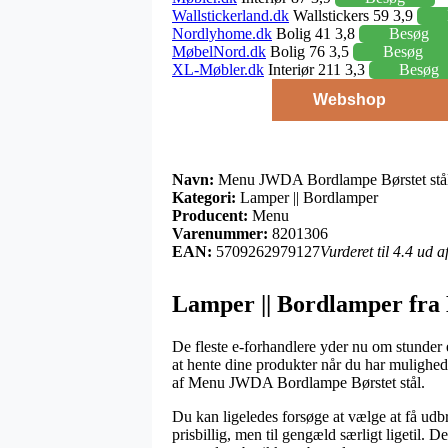
Wallstickerland.dk
Wallstickers 59 3,9
Nordlyhome.dk
Bolig 41 3,8
Besøg
MøbelNord.dk
Bolig 76 3,5
Besøg
XL-Møbler.dk
Interiør 211 3,3
Besøg
Webshop
Navn:
Menu JWDA Bordlampe Børstet stå
Kategori:
Lamper || Bordlamper
Producent:
Menu
Varenummer:
8201306
EAN:
5709262979127
Vurderet til 4.4 ud 
Lamper || Bordlamper fr
De fleste e-forhandlere yder nu om stunder 
at hente dine produkter når du har mulighe
af Menu JWDA Bordlampe Børstet stål.
Du kan ligeledes forsøge at vælge at få udbr
prisbillig, men til gengæld særligt ligetil.