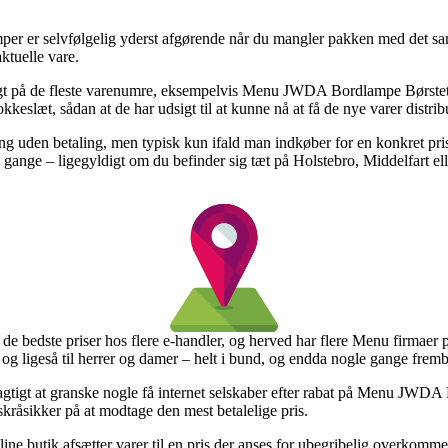
er er selvfølgelig yderst afgørende når du mangler pakken med det sam
aktuelle vare.
agt på de fleste varenumre, eksempelvis Menu JWDA Bordlampe Børstet 
kkeslæt, sådan at de har udsigt til at kunne nå at få de nye varer distr
g uden betaling, men typisk kun ifald man indkøber for en konkret pris.
gange – ligegyldigt om du befinder sig tæt på Holstebro, Middelfart ell
e de bedste priser hos flere e-handler, og herved har flere Menu firmaer på
, og ligeså til herrer og damer – helt i bund, og endda nogle gange fre
gtigt at granske nogle få internet selskaber efter rabat på Menu JWDA 
 skråsikker på at modtage den mest betalelige pris.
line butik afsætter varer til en pris der anses for ubegribelig overkommel