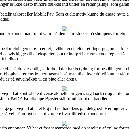
inger er ikke desto mindre dækket ind under en retningslinje, som gara
betalingskort eller MobilePay. Som et alternativ kunne du drage nytte af
idder.
dler kunne man for at være på den sikre side se på shoppens forretning
ine forretningen er e-mærket, hvilket generelt er et fingerpeg om at inte
hedsvis kigges til af eksperter som er indført i de gældende regler. Det 
dit indkøb.
r obs på de væsentligste forhold der har betydning for bestillingen, f.ek
ver tid opbevarer ens kvitteringsmail, så man til enhver tid vil kunne
du er på gaveindkøb til en pige eller dreng.
eje til at kontrollere diverse aktuelle brugeres iagttagelser og af den g
f Menu JWDA Bordlampe Børstet stål forud for at du handler.
lige genveje til at få et kig ind i e-handlens pålidelighed. Her møder v
 så vel må udnyttes til at vurdere hvor tilfredse kunderne er.
r fra annoncer. Vi har et fast samarbejde med en samling af online forre