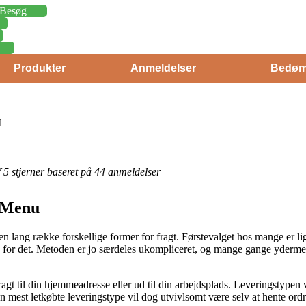
Besøg
Produkter
Anmeldelser
Bedøm
l
af 5 stjerner baseret på 44 anmeldelser
a Menu
en lang række forskellige former for fragt. Førstevalget hos mange er li
d for det. Metoden er jo særdeles ukompliceret, og mange gange ydermer
agt til din hjemmeadresse eller ud til din arbejdsplads. Leveringstypen 
 Den mest letkøbte leveringstype vil dog utvivlsomt være selv at hente or