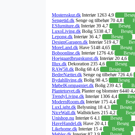
Mostersskur.dk
Interiør 1263 4,9
Besø
Sengetid.dk
Senge og tilbehør 70 4,8
B
ESfurniture.dk
Interiør 39 4,7
Besøg
LuxoLiving.dk
Bolig 5338 4,7
Besøg
Lepong.dk
Interiør 36 4,7
Besøg
DesignGaragen.dk
Interiør 519 4,7
Be
MoreLand.dk
Have 5148 4,65
Besøg
Boboonline.dk
Interiør 1276 4,6
Besø
Hoejgaardbrugskunst.dk
Interiør 20 4,6
Illux.dk
Dekoration 235 4,6
Besøg
RAW58.dk
Bolig 68 4,6
Besøg
BedreNætter.dk
Senge og tilbehør 726 4,6
Bydahlliving.dk
Bolig 98 4,5
Besøg
MøbelKompagniet.dk
Bolig 239 4,5
B
Plantetorvet.dk
Planter og blomster 6440 4
TrendyLiving.dk
Interiør 1306 4,4
Bes
ModernRoom.dk
Interiør 175 4,4
Bes
LuxLight.dk
Belysning 18 4,3
Besøg
NiceWall.dk
Wallstickers 215 4,2
Bes
Unishop.nu
Interiør 6 4,1
Besøg
HaveHandel.dk
Have 20 4,1
Besøg
Likehome.dk
Interiør 15 4
Besøg
Møbler.dk
Interiør 87 3,9
Besøg