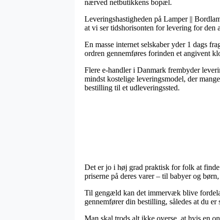
nærved netbutikkens bopæl.
Leveringshastigheden på Lamper || Bordlamp
at vi ser tidshorisonten for levering for den 
En masse internet selskaber yder 1 dags fr
ordren gennemføres forinden et angivent klo
Flere e-handler i Danmark frembyder leverin
mindst kostelige leveringsmodel, der mange 
bestilling til et udleveringssted.
Det er jo i høj grad praktisk for folk at find
priserne på deres varer – til babyer og børn
Til gengæld kan det immervæk blive fordela
gennemfører din bestilling, således at du er
Man skal trods alt ikke overse, at hvis en on