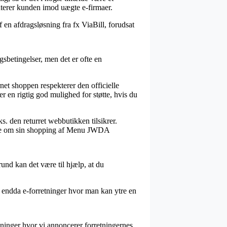
nterer kunden imod uægte e-firmaer.
 en afdragsløsning fra fx ViaBill, forudsat
sbetingelser, men det er ofte en
rnet shoppen respekterer den officielle
er en rigtig god mulighed for støtte, hvis du
s. den returret webbutikken tilsikrer.
 vidne om sin shopping af Menu JWDA
rund kan det være til hjælp, at du
i endda e-forretninger hvor man kan ytre en
tninger hvor vi annoncerer forretningernes