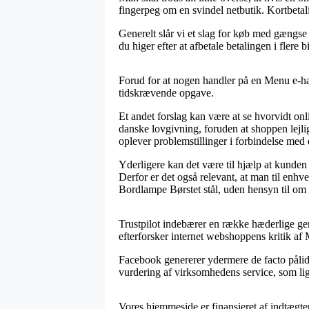
fingerpeg om en svindel netbutik. Kortbetal
Generelt slår vi et slag for køb med gængse 
du higer efter at afbetale betalingen i flere b
Forud for at nogen handler på en Menu e-han
tidskrævende opgave.
Et andet forslag kan være at se hvorvidt onl
danske lovgivning, foruden at shoppen lejlig
oplever problemstillinger i forbindelse med 
Yderligere kan det være til hjælp at kunden e
Derfor er det også relevant, at man til enh
Bordlampe Børstet stål, uden hensyn til om 
Trustpilot indebærer en række hæderlige genv
efterforsker internet webshoppens kritik a
Facebook genererer ydermere de facto pålide
vurdering af virksomhedens service, som lige
Vores hjemmeside er finansieret af indtægte