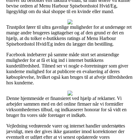
enhver tid beholder ens faktura e-mail, så man senere vil kunne
bevise ordren af Menu Harbour Spisebordsstol Hvid/Eg,
ligegyldigt om du skal shoppe til en kvinde eller mand.
Trustpilot fører til ultra gavnlige muligheder for at undersøge ret
mange andre brugeres iagttagelser og af den grund er det en
hjælp, at du tolker e-butikkens ratings af Menu Harbour
Spisebordsstol Hvid/Eg inden du lægger din bestilling.
Facebook indebærer på samme måde stort set anstændige
muligheder for at få et kig ind i internet butikkens
kundetilfredshed. Tilmed ser vi nogle e-forretninger som giver
kunderne mulighed for at publicere en evaluering af deres
købsoplevelse, hvilket også kan bruges til at afveje tilfredsheden
hos kunderne.
Denne hjemmeside er finansieret ved hjælp af reklamer. Vi
arbejder sammen med en del online firmaer når vi formidler
virksomhedernes tilbud, og indkasserer honorar for så vidt en
bruger fra vores side foretager et indkøb.
Vejledning vedrørende varer og internet handler understøttes
jævnligt, men der gives ikke garantier imod korrektioner der
eventuelt er udført efter at vi senest opdaterede vores