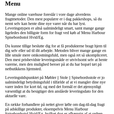
Menu
Mange online varehuse foreslår i vore dage alverdens
fragtmetoder. Den mest populære er i dag pakkeshops, så du
nemt selv kan hente dine nye varer når du har lyst.
Leveringstypen er altså ualmindeligt smart, samt mange gange
ligeledes den billigste form for fragt ved køb af Menu Harbour
Spisebordsstol Hvid/Eg.
Du kunne tillige beslutte dig for at få produkterne bragt hjem til
dig selv eller ud til dit arbejde. Metoden bliver mange gange en
lille smule mere omkostningsfuld, men også ret så ukompliceret.
Den mest prisbevidste leveringsmåde er utvivlsomt selv at hente
varerne, men den mulighed beroer på at du har bopæl tæt på
netbutikkens hjemsted.
Leveringstidspunktet på Møbler || Stole || Spisebordsstole er jo
ualmindeligt betydningsfuld i tilfælde af at vi mangler dine nye
varer inden for kort tid, og med det formål er det øjensynligt
væsentligt at du besigtiger den anslåede leveringsdato for den
aktuelle vare.
En række forhandlere på nettet giver løfte om dag-til-dag fragt
på adskillige produkter, eksempelvis Menu Harbour
Spisebordsstol Hvid/Eg, hvilket dog er afhængig af at ordren