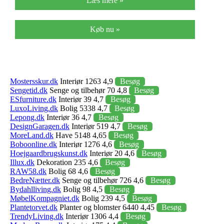
Læs mere »
Køb nu »
Mostersskur.dk
Interiør 1263 4,9
Besøg
Sengetid.dk
Senge og tilbehør 70 4,8
Besøg
ESfurniture.dk
Interiør 39 4,7
Besøg
LuxoLiving.dk
Bolig 5338 4,7
Besøg
Lepong.dk
Interiør 36 4,7
Besøg
DesignGaragen.dk
Interiør 519 4,7
Besøg
MoreLand.dk
Have 5148 4,65
Besøg
Boboonline.dk
Interiør 1276 4,6
Besøg
Hoejgaardbrugskunst.dk
Interiør 20 4,6
Besøg
Illux.dk
Dekoration 235 4,6
Besøg
RAW58.dk
Bolig 68 4,6
Besøg
BedreNætter.dk
Senge og tilbehør 726 4,6
Besøg
Bydahlliving.dk
Bolig 98 4,5
Besøg
MøbelKompagniet.dk
Bolig 239 4,5
Besøg
Plantetorvet.dk
Planter og blomster 6440 4,45
Besøg
TrendyLiving.dk
Interiør 1306 4,4
Besøg