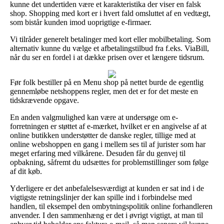
kunne det undertiden være et karakteristika der viser en falsk
shop. Shopping med kort er i hvert fald omsluttet af en vedtægt,
som bistår kunden imod uoprigtige e-firmaer.
Vi tilråder generelt betalinger med kort eller mobilbetaling. Som
alternativ kunne du vælge et afbetalingstilbud fra f.eks. ViaBill,
når du ser en fordel i at dække prisen over et længere tidsrum.
Før folk bestiller på en Menu shop på nettet burde de egentlig
gennemløbe netshoppens regler, men det er for det meste en
tidskrævende opgave.
En anden valgmulighed kan være at undersøge om e-
forretningen er støttet af e-mærket, hvilket er en angivelse af at
online butikken understøtter de danske regler, tillige med at
online webshoppen en gang i mellem ses til af jurister som har
meget erfaring med vilkårene. Desuden får du genvej til
opbakning, såfremt du udsættes for problemstillinger som følge
af dit køb.
Yderligere er det anbefalelsesværdigt at kunden er sat ind i de
vigtigste retningslinjer der kan spille ind i forbindelse med
handlen, til eksempel den ombytningspolitik online forhandleren
anvender. I den sammenhæng er det i øvrigt vigtigt, at man til