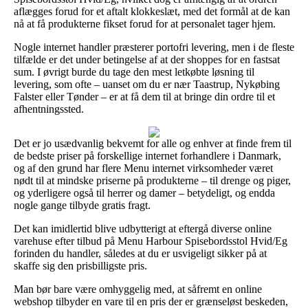
aflægges forud for et aftalt klokkeslæt, med det formål at de kan
nå at få produkterne fikset forud for at personalet tager hjem.
Nogle internet handler præsterer portofri levering, men i de fleste
tilfælde er det under betingelse af at der shoppes for en fastsat
sum. I øvrigt burde du tage den mest letkøbte løsning til
levering, som ofte – uanset om du er nær Taastrup, Nykøbing
Falster eller Tønder – er at få dem til at bringe din ordre til et
afhentningssted.
Det er jo usædvanlig bekvemt for alle og enhver at finde frem til
de bedste priser på forskellige internet forhandlere i Danmark,
og af den grund har flere Menu internet virksomheder været
nødt til at mindske priserne på produkterne – til drenge og piger,
og yderligere også til herrer og damer – betydeligt, og endda
nogle gange tilbyde gratis fragt.
Det kan imidlertid blive udbytterigt at eftergå diverse online
varehuse efter tilbud på Menu Harbour Spisebordsstol Hvid/Eg
forinden du handler, således at du er usvigeligt sikker på at
skaffe sig den prisbilligste pris.
Man bør bare være omhyggelig med, at såfremt en online
webshop tilbyder en vare til en pris der er grænseløst beskeden,