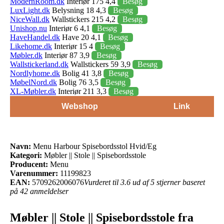
ModernRoom.dk
Interiør 175 4,4
Besøg
LuxLight.dk
Belysning 18 4,3
Besøg
NiceWall.dk
Wallstickers 215 4,2
Besøg
Unishop.nu
Interiør 6 4,1
Besøg
HaveHandel.dk
Have 20 4,1
Besøg
Likehome.dk
Interiør 15 4
Besøg
Møbler.dk
Interiør 87 3,9
Besøg
Wallstickerland.dk
Wallstickers 59 3,9
Besøg
Nordlyhome.dk
Bolig 41 3,8
Besøg
MøbelNord.dk
Bolig 76 3,5
Besøg
XL-Møbler.dk
Interiør 211 3,3
Besøg
Webshop
Link
Navn:
Menu Harbour Spisebordsstol Hvid/Eg
Kategori:
Møbler || Stole || Spisebordsstole
Producent:
Menu
Varenummer:
11199823
EAN:
5709262006076
Vurderet til 3.6 ud af 5 stjerner baseret
på 42 anmeldelser
Møbler || Stole || Spisebordsstole fra