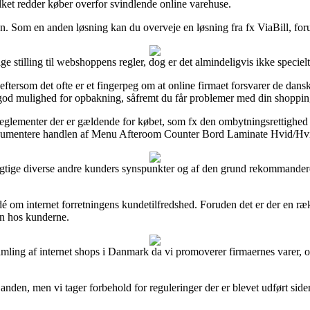
ilket redder køber overfor svindlende online varehuse.
n. Som en anden løsning kan du overveje en løsning fra fx ViaBill, forud
 stilling til webshoppens regler, dog er det almindeligvis ikke speciel
t, eftersom det ofte er et fingerpeg om at online firmaet forsvarer de dan
ig god mulighed for opbakning, såfremt du får problemer med din shoppin
lementer der er gældende for købet, som fx den ombytningsrettighed virk
dokumentere handlen af Menu Afteroom Counter Bord Laminate Hvid/Hvid
sigtige diverse andre kunders synspunkter og af den grund rekommander
é om internet forretningens kundetilfredshed. Foruden det er der en ræ
den hos kunderne.
samling af internet shops i Danmark da vi promoverer firmaernes varer, 
anden, men vi tager forbehold for reguleringer der er blevet udført sid