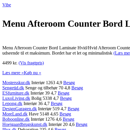
Vibe
Menu Afteroom Counter Bord 
Menu Afteroom Counter Bord Laminate Hvid/Hvid Afteroom Counter bor
udseende til et maksimum. Bordet har et let og minimalistisk
(Læs me
4499 kr.
(Vis fragtpris)
Læs mere »
Køb nu »
Mostersskur.dk
Interiør 1263 4,9
Besøg
Sengetid.dk
Senge og tilbehør 70 4,8
Besøg
ESfurniture.dk
Interiør 39 4,7
Besøg
LuxoLiving.dk
Bolig 5338 4,7
Besøg
Lepong.dk
Interiør 36 4,7
Besøg
DesignGaragen.dk
Interiør 519 4,7
Besøg
MoreLand.dk
Have 5148 4,65
Besøg
Boboonline.dk
Interiør 1276 4,6
Besøg
Hoejgaardbrugskunst.dk
Interiør 20 4,6
Besøg
Illux.dk
Dekoration 235 4,6
Besøg