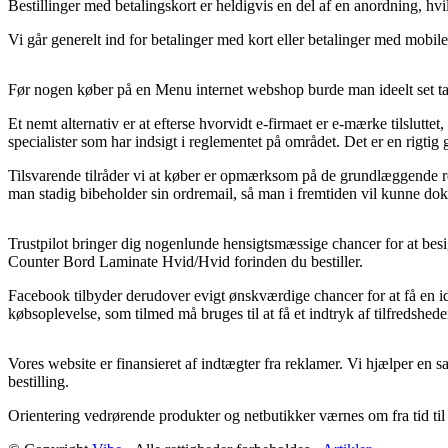
Bestillinger med betalingskort er heldigvis en del af en anordning, hv
Vi går generelt ind for betalinger med kort eller betalinger med mobile
Før nogen køber på en Menu internet webshop burde man ideelt set tage
Et nemt alternativ er at efterse hvorvidt e-firmaet er e-mærke tilslutte
specialister som har indsigt i reglementet på området. Det er en rigt
Tilsvarende tilråder vi at køber er opmærksom på de grundlæggende reg
man stadig bibeholder sin ordremail, så man i fremtiden vil kunne 
Trustpilot bringer dig nogenlunde hensigtsmæssige chancer for at be
Counter Bord Laminate Hvid/Hvid forinden du bestiller.
Facebook tilbyder derudover evigt ønskværdige chancer for at få en id
købsoplevelse, som tilmed må bruges til at få et indtryk af tilfredshe
Vores website er finansieret af indtægter fra reklamer. Vi hjælper en 
bestilling.
Orientering vedrørende produkter og netbutikker værnes om fra tid til 