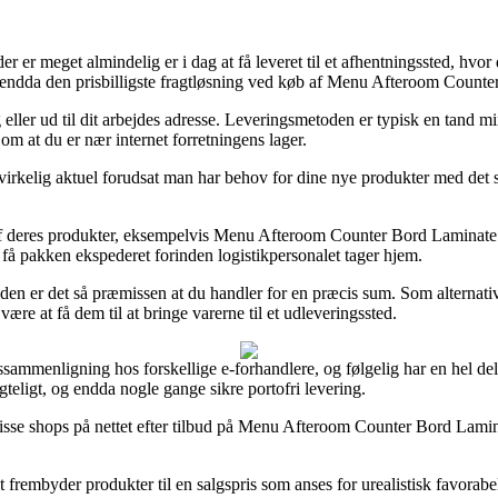
 er meget almindelig er i dag at få leveret til et afhentningssted, hvor
endda den prisbilligste fragtløsning ved køb af Menu Afteroom Count
 eller ud til dit arbejdes adresse. Leveringsmetoden er typisk en tand mi
 om at du er nær internet forretningens lager.
virkelig aktuel forudsat man har behov for dine nye produkter med det s
af deres produkter, eksempelvis Menu Afteroom Counter Bord Laminate H
t få pakken ekspederet forinden logistikpersonalet tager hjem.
en er det så præmissen at du handler for en præcis sum. Som alternativ 
ære at få dem til at bringe varerne til et udleveringssted.
rissammenligning hos forskellige e-forhandlere, og følgelig har en hel de
gteligt, og endda nogle gange sikre portofri levering.
isse shops på nettet efter tilbud på Menu Afteroom Counter Bord Lamin
 frembyder produkter til en salgspris som anses for urealistisk favorabe