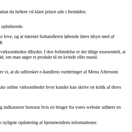
sat du hellere vil klare prisen ude i fremtiden.
t ophidsende.
ske love, og at internet forhandleren løbende føres tilsyn med af
g.
somheden tilbyder. I den forbindelse er det tillige essesentielt, at
, om man søger et produkt til en kvinde eller mand.
er vi, at du udforsker e-handlens vurderinger af Menu Afteroom
kke online virksomheder hvor kunder kan skrive en kritik af deres
og indkasserer honorar hvis en bruger fra vores website udfører en
en nyligste opdatering af hjemmesidens informationer.