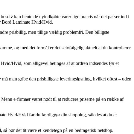
 du selv kan hente de nyindkøbte varer lige præcis når det passer ind i
er Bord Laminate Hvid/Hvid.
ndre prisbillig, men tillige vældig problemfri. Den billigste
amme, og med det formål er det selvfølgelig aktuelt at du kontrollerer
vid/Hvid, som alligevel betinges af at ordren indsendes før et
må man gribe den prisbilligste leveringsløsning, hvilket oftest – uden
l Menu e-firmaer været nødt til at reducere priserne på en række af
ate Hvid/Hvid før du færdiggør din shopping, således at du er
l, så bør det tit være et kendetegn på en bedragerisk netshop.