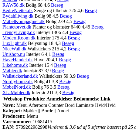
RAW58.dk
Bolig 68 4,6
Besøg
BedreNætter.dk
Senge og tilbehør 726 4,6
Besøg
Bydahlliving.dk
Bolig 98 4,5
Besøg
MøbelKompagniet.dk
Bolig 239 4,5
Besøg
Plantetorvet.dk
Planter og blomster 6440 4,45
Besøg
TrendyLiving.dk
Interiør 1306 4,4
Besøg
ModernRoom.dk
Interiør 175 4,4
Besøg
LuxLight.dk
Belysning 18 4,3
Besøg
NiceWall.dk
Wallstickers 215 4,2
Besøg
Unishop.nu
Interiør 6 4,1
Besøg
HaveHandel.dk
Have 20 4,1
Besøg
Likehome.dk
Interiør 15 4
Besøg
Møbler.dk
Interiør 87 3,9
Besøg
Wallstickerland.dk
Wallstickers 59 3,9
Besøg
Nordlyhome.dk
Bolig 41 3,8
Besøg
MøbelNord.dk
Bolig 76 3,5
Besøg
XL-Møbler.dk
Interiør 211 3,3
Besøg
Webshop
Produkter
Anmeldelser
Bedømmelse
Link
Navn:
Menu Afteroom Counter Bord Laminate Hvid/Hvid
Kategori:
Møbler || Borde || Andet
Producent:
Menu
Varenummer:
10681415
EAN:
5709262982998
Vurderet til 3.6 ud af 5 stjerner baseret på 25