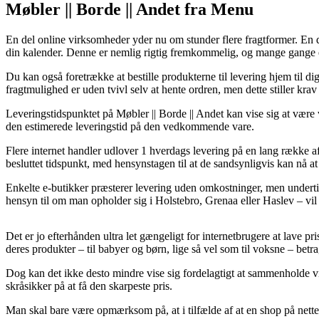
Møbler || Borde || Andet fra Menu
En del online virksomheder yder nu om stunder flere fragtformer. En der
din kalender. Denne er nemlig rigtig fremkommelig, og mange gange 
Du kan også foretrække at bestille produkterne til levering hjem til dig
fragtmulighed er uden tvivl selv at hente ordren, men dette stiller krav
Leveringstidspunktet på Møbler || Borde || Andet kan vise sig at være 
den estimerede leveringstid på den vedkommende vare.
Flere internet handler udlover 1 hverdags levering på en lang række 
besluttet tidspunkt, med hensynstagen til at de sandsynligvis kan nå a
Enkelte e-butikker præsterer levering uden omkostninger, men undertid
hensyn til om man opholder sig i Holstebro, Grenaa eller Haslev – vil v
Det er jo efterhånden ultra let gængeligt for internetbrugere at lave p
deres produkter – til babyer og børn, lige så vel som til voksne – betra
Dog kan det ikke desto mindre vise sig fordelagtigt at sammenholde v
skråsikker på at få den skarpeste pris.
Man skal bare være opmærksom på, at i tilfælde af at en shop på nettet