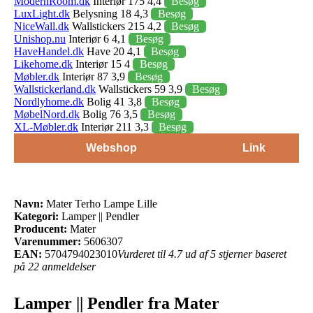
ModernRoom.dk
Interiør 175 4,4
Besøg
LuxLight.dk
Belysning 18 4,3
Besøg
NiceWall.dk
Wallstickers 215 4,2
Besøg
Unishop.nu
Interiør 6 4,1
Besøg
HaveHandel.dk
Have 20 4,1
Besøg
Likehome.dk
Interiør 15 4
Besøg
Møbler.dk
Interiør 87 3,9
Besøg
Wallstickerland.dk
Wallstickers 59 3,9
Besøg
Nordlyhome.dk
Bolig 41 3,8
Besøg
MøbelNord.dk
Bolig 76 3,5
Besøg
XL-Møbler.dk
Interiør 211 3,3
Besøg
Webshop
Link
Navn:
Mater Terho Lampe Lille
Kategori:
Lamper || Pendler
Producent:
Mater
Varenummer:
5606307
EAN:
5704794023010
Vurderet til 4.7 ud af 5 stjerner baseret
på 22 anmeldelser
Lamper || Pendler fra Mater