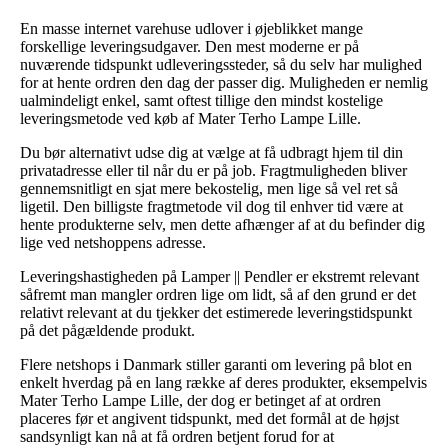
En masse internet varehuse udlover i øjeblikket mange
forskellige leveringsudgaver. Den mest moderne er på
nuværende tidspunkt udleveringssteder, så du selv har mulighed
for at hente ordren den dag der passer dig. Muligheden er nemlig
ualmindeligt enkel, samt oftest tillige den mindst kostelige
leveringsmetode ved køb af Mater Terho Lampe Lille.
Du bør alternativt udse dig at vælge at få udbragt hjem til din
privatadresse eller til når du er på job. Fragtmuligheden bliver
gennemsnitligt en sjat mere bekostelig, men lige så vel ret så
ligetil. Den billigste fragtmetode vil dog til enhver tid være at
hente produkterne selv, men dette afhænger af at du befinder dig
lige ved netshoppens adresse.
Leveringshastigheden på Lamper || Pendler er ekstremt relevant
såfremt man mangler ordren lige om lidt, så af den grund er det
relativt relevant at du tjekker det estimerede leveringstidspunkt
på det pågældende produkt.
Flere netshops i Danmark stiller garanti om levering på blot en
enkelt hverdag på en lang række af deres produkter, eksempelvis
Mater Terho Lampe Lille, der dog er betinget af at ordren
placeres før et angivent tidspunkt, med det formål at de højst
sandsynligt kan nå at få ordren betjent forud for at