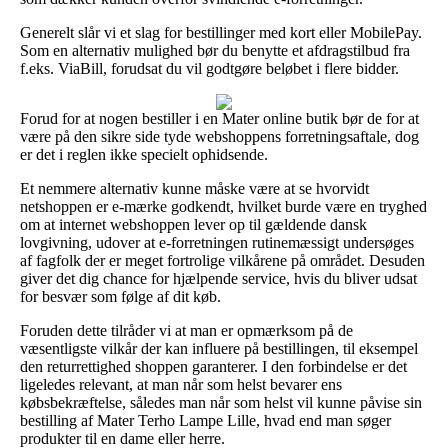
Generelt slår vi et slag for bestillinger med kort eller MobilePay.
Som en alternativ mulighed bør du benytte et afdragstilbud fra
f.eks. ViaBill, forudsat du vil godtgøre beløbet i flere bidder.
Forud for at nogen bestiller i en Mater online butik bør de for at
være på den sikre side tyde webshoppens forretningsaftale, dog
er det i reglen ikke specielt ophidsende.
Et nemmere alternativ kunne måske være at se hvorvidt
netshoppen er e-mærke godkendt, hvilket burde være en tryghed
om at internet webshoppen lever op til gældende dansk
lovgivning, udover at e-forretningen rutinemæssigt undersøges
af fagfolk der er meget fortrolige vilkårene på området. Desuden
giver det dig chance for hjælpende service, hvis du bliver udsat
for besvær som følge af dit køb.
Foruden dette tilråder vi at man er opmærksom på de
væsentligste vilkår der kan influere på bestillingen, til eksempel
den returrettighed shoppen garanterer. I den forbindelse er det
ligeledes relevant, at man når som helst bevarer ens
købsbekræftelse, således man når som helst vil kunne påvise sin
bestilling af Mater Terho Lampe Lille, hvad end man søger
produkter til en dame eller herre.