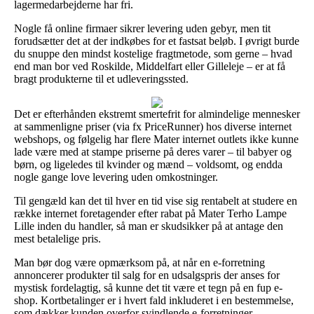
lagermedarbejderne har fri.
Nogle få online firmaer sikrer levering uden gebyr, men tit
forudsætter det at der indkøbes for et fastsat beløb. I øvrigt burde
du snuppe den mindst kostelige fragtmetode, som gerne – hvad
end man bor ved Roskilde, Middelfart eller Gilleleje – er at få
bragt produkterne til et udleveringssted.
Det er efterhånden ekstremt smertefrit for almindelige mennesker
at sammenligne priser (via fx PriceRunner) hos diverse internet
webshops, og følgelig har flere Mater internet outlets ikke kunne
lade være med at stampe priserne på deres varer – til babyer og
børn, og ligeledes til kvinder og mænd – voldsomt, og endda
nogle gange love levering uden omkostninger.
Til gengæld kan det til hver en tid vise sig rentabelt at studere en
række internet foretagender efter rabat på Mater Terho Lampe
Lille inden du handler, så man er skudsikker på at antage den
mest betalelige pris.
Man bør dog være opmærksom på, at når en e-forretning
annoncerer produkter til salg for en udsalgspris der anses for
mystisk fordelagtig, så kunne det tit være et tegn på en fup e-
shop. Kortbetalinger er i hvert fald inkluderet i en bestemmelse,
som dækker kunden overfor svindlende e-forretninger.