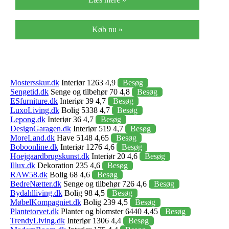
Køb nu »
Mostersskur.dk
Interiør 1263 4,9
Besøg
Sengetid.dk
Senge og tilbehør 70 4,8
Besøg
ESfurniture.dk
Interiør 39 4,7
Besøg
LuxoLiving.dk
Bolig 5338 4,7
Besøg
Lepong.dk
Interiør 36 4,7
Besøg
DesignGaragen.dk
Interiør 519 4,7
Besøg
MoreLand.dk
Have 5148 4,65
Besøg
Boboonline.dk
Interiør 1276 4,6
Besøg
Hoejgaardbrugskunst.dk
Interiør 20 4,6
Besøg
Illux.dk
Dekoration 235 4,6
Besøg
RAW58.dk
Bolig 68 4,6
Besøg
BedreNætter.dk
Senge og tilbehør 726 4,6
Besøg
Bydahlliving.dk
Bolig 98 4,5
Besøg
MøbelKompagniet.dk
Bolig 239 4,5
Besøg
Plantetorvet.dk
Planter og blomster 6440 4,45
Besøg
TrendyLiving.dk
Interiør 1306 4,4
Besøg