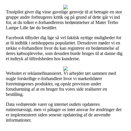
Trustpilot giver dig visse gavnlige genveje til at betragte en stor
gruppe andre forbrugeres kritik og på grund af dette går vi ind
for, at du tolker e-forhandlerens bedømmelser af Mater Terho
Lampe Lille før du bestiller.
Facebook tilbyder dig lige så vel faktisk nyttige muligheder for
at få indblik i netshoppens popularitet. Derudover møder vi en
række e-forhandlere hvor du kan registrere en bedømmelse af
deres købsoplevelse, som desuden burde bruges til at danne dig
et indtryk af tilfredsheden hos kunderne.
Websitet er reklamefinansieret. Vi arbejder tæt sammen med
nogle forskellige e-forhandlere hvor vi markedsfører
forretningernes produkter, og opnår provision under
forudsætning af at en bruger fra vores side realiserer en
bestilling.
Data vedrørende varer og internet outlets opdateres
rutinemæssigt, men vi påtager os intet ansvar for ændringer der
er implementeret siden seneste opdatering af de anvendte
informationer.