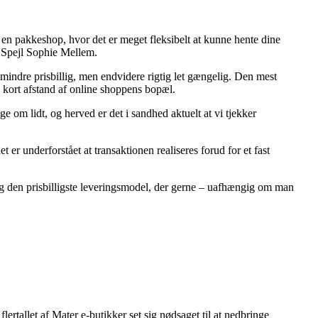
s en pakkeshop, hvor det er meget fleksibelt at kunne hente dine
r Spejl Sophie Mellem.
 mindre prisbillig, men endvidere rigtig let gængelig. Den mest
 i kort afstand af online shoppens bopæl.
e om lidt, og herved er det i sandhed aktuelt at vi tjekker
 underforstået at transaktionen realiseres forud for et fast
dig den prisbilligste leveringsmodel, der gerne – uafhængig om man
lertallet af Mater e-butikker set sig nødsaget til at nedbringe