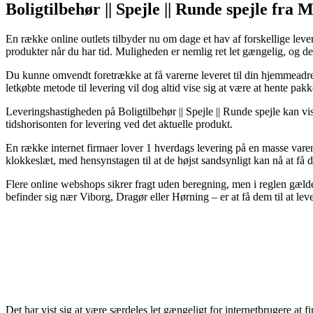
Boligtilbehør || Spejle || Runde spejle fra 
En række online outlets tilbyder nu om dage et hav af forskellige leve
produkter når du har tid. Muligheden er nemlig ret let gængelig, og
Du kunne omvendt foretrække at få varerne leveret til din hjemmeadress
letkøbte metode til levering vil dog altid vise sig at være at hente pa
Leveringshastigheden på Boligtilbehør || Spejle || Runde spejle kan vis
tidshorisonten for levering ved det aktuelle produkt.
En række internet firmaer lover 1 hverdags levering på en masse varen
klokkeslæt, med hensynstagen til at de højst sandsynligt kan nå at få 
Flere online webshops sikrer fragt uden beregning, men i reglen gælde
befinder sig nær Viborg, Dragør eller Hørning – er at få dem til at leve
Det har vist sig at være særdeles let gængeligt for internetbrugere at f