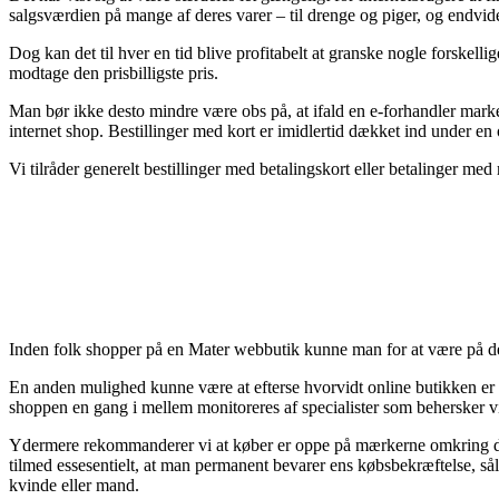
salgsværdien på mange af deres varer – til drenge og piger, og endvid
Dog kan det til hver en tid blive profitabelt at granske nogle forskel
modtage den prisbilligste pris.
Man bør ikke desto mindre være obs på, at ifald en e-forhandler marke
internet shop. Bestillinger med kort er imidlertid dækket ind under en
Vi tilråder generelt bestillinger med betalingskort eller betalinger m
Inden folk shopper på en Mater webbutik kunne man for at være på den
En anden mulighed kunne være at efterse hvorvidt online butikken er s
shoppen en gang i mellem monitoreres af specialister som behersker v
Ydermere rekommanderer vi at køber er oppe på mærkerne omkring de f
tilmed essesentielt, at man permanent bevarer ens købsbekræftelse, så
kvinde eller mand.