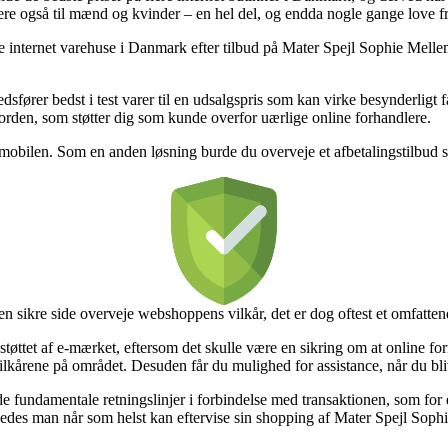
ere også til mænd og kvinder – en hel del, og endda nogle gange love fr
lige internet varehuse i Danmark efter tilbud på Mater Spejl Sophie Mell
dsfører bedst i test varer til en udsalgspris som kan virke besynderligt
 orden, som støtter dig som kunde overfor uærlige online forhandlere.
ed mobilen. Som en anden løsning burde du overveje et afbetalingstilbud s
 sikre side overveje webshoppens vilkår, det er dog oftest et omfatten
tøttet af e-mærket, eftersom det skulle være en sikring om at online fo
ilkårene på området. Desuden får du mulighed for assistance, når du bl
undamentale retningslinjer i forbindelse med transaktionen, som for ek
ledes man når som helst kan eftervise sin shopping af Mater Spejl Sophi