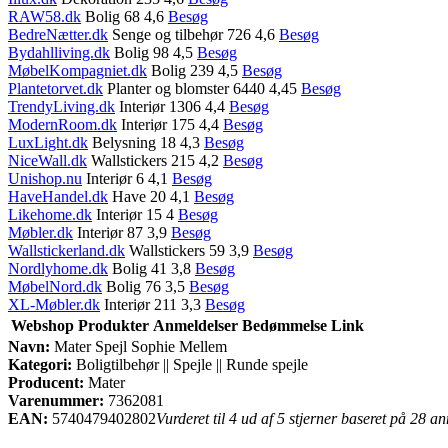
RAW58.dk
Bolig 68 4,6
Besøg
BedreNætter.dk
Senge og tilbehør 726 4,6
Besøg
Bydahlliving.dk
Bolig 98 4,5
Besøg
MøbelKompagniet.dk
Bolig 239 4,5
Besøg
Plantetorvet.dk
Planter og blomster 6440 4,45
Besøg
TrendyLiving.dk
Interiør 1306 4,4
Besøg
ModernRoom.dk
Interiør 175 4,4
Besøg
LuxLight.dk
Belysning 18 4,3
Besøg
NiceWall.dk
Wallstickers 215 4,2
Besøg
Unishop.nu
Interiør 6 4,1
Besøg
HaveHandel.dk
Have 20 4,1
Besøg
Likehome.dk
Interiør 15 4
Besøg
Møbler.dk
Interiør 87 3,9
Besøg
Wallstickerland.dk
Wallstickers 59 3,9
Besøg
Nordlyhome.dk
Bolig 41 3,8
Besøg
MøbelNord.dk
Bolig 76 3,5
Besøg
XL-Møbler.dk
Interiør 211 3,3
Besøg
Webshop
Produkter
Anmeldelser
Bedømmelse
Link
Navn:
Mater Spejl Sophie Mellem
Kategori:
Boligtilbehør || Spejle || Runde spejle
Producent:
Mater
Varenummer:
7362081
EAN:
5740479402802
Vurderet til 4 ud af 5 stjerner baseret på 28 a