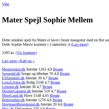
Vibe
Mater Spejl Sophie Mellem
Dette smukke spejl fra Mater er lavet i brunt mangotræ med en flot sor
Dette Sophie Mirror kommer i 3 størrelser, d
(Læs mere)
2395 kr.
(Vis fragtpris)
Læs mere »
Køb nu »
Mostersskur.dk
Interiør 1263 4,9
Besøg
Sengetid.dk
Senge og tilbehør 70 4,8
Besøg
ESfurniture.dk
Interiør 39 4,7
Besøg
LuxoLiving.dk
Bolig 5338 4,7
Besøg
Lepong.dk
Interiør 36 4,7
Besøg
DesignGaragen.dk
Interiør 519 4,7
Besøg
MoreLand.dk
Have 5148 4,65
Besøg
Boboonline.dk
Interiør 1276 4,6
Besøg
Hoejgaardbrugskunst.dk
Interiør 20 4,6
Besøg
Illux.dk
Dekoration 235 4,6
Besøg