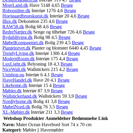
MoreLand.dk
Have 5148 4,65
Besøg
Boboonline.dk
Interiør 1276 4,6
Besøg
Hoejgaardbrugskunst.dk
Interiør 20 4,6
Besøg
Illux.dk
Dekoration 235 4,6
Besøg
RAW58.dk
Bolig 68 4,6
Besøg
BedreNætter.dk
Senge og tilbehør 726 4,6
Besøg
Bydahlliving.dk
Bolig 98 4,5
Besøg
MøbelKompagniet.dk
Bolig 239 4,5
Besøg
Plantetorvet.dk
Planter og blomster 6440 4,45
Besøg
TrendyLiving.dk
Interiør 1306 4,4
Besøg
ModernRoom.dk
Interiør 175 4,4
Besøg
LuxLight.dk
Belysning 18 4,3
Besøg
NiceWall.dk
Wallstickers 215 4,2
Besøg
Unishop.nu
Interiør 6 4,1
Besøg
HaveHandel.dk
Have 20 4,1
Besøg
Likehome.dk
Interiør 15 4
Besøg
Møbler.dk
Interiør 87 3,9
Besøg
Wallstickerland.dk
Wallstickers 59 3,9
Besøg
Nordlyhome.dk
Bolig 41 3,8
Besøg
MøbelNord.dk
Bolig 76 3,5
Besøg
XL-Møbler.dk
Interiør 211 3,3
Besøg
Webshop
Produkter
Anmeldelser
Bedømmelse
Link
Navn:
Mater Ocean Havebord Sort 74 x 70 cm
Kategori:
Møbler || Havemøbler