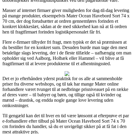
dobbelttjekker leveringstidspunktet ved den pågældende vare.
Masser af internet firmaer giver muligheden for dag-til-dag levering
på mange produkter, eksempelvis Mater Ocean Havebord Sort 74 x
70 cm, der dog forudsætter at ordren gennemføres forinden et
konkret klokkeslæt, sådan at de med sikkerhed kan nå at få ordren
hen til fragtfirmaet forinden logistikpersonalet får fri.
Flere e-firmaer tilbyder fri fragt, men typisk er det så præmissen at
du bestiller for en konkret sum. Desuden burde man tage den mest
betalelige slags levering, der i de fleste tilfælde – uafhængig om man
opholder sig ved Aalborg, Holbæk eller Hammel – vil blive at få
fragtfirmaet til at levere produkterne til et afhentningssted.
Det er jo efterhånden yderst praktisk for os alle at sammenholde
priser fra diverse webshops, og til tak har mange Mater online
forhandlere været tvunget til at nedbringe prisniveauet på en række
af deres varer – til babyer og børn, og tillige også til kvinder og
mænd – drastisk, og endda nogle gange love levering uden
omkostninger.
Til gengæld kan det til hver en tid være lønsomt at efterprøve et par
e-forhandlere efter tilbud på Mater Ocean Havebord Sort 74 x 70
cm forinden du handler, så du er usvigeligt sikker på at få fat i den
mest attraktive pris.