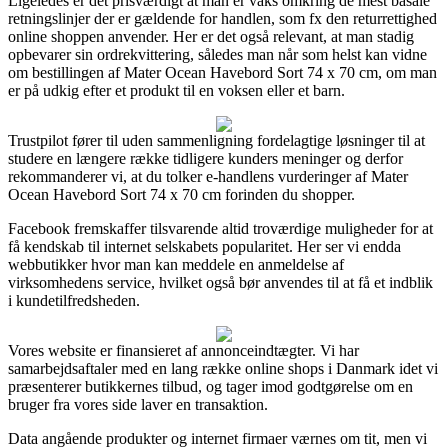
Ligeledes er det prisværdigt at man er vaks omkring de mest basale
retningslinjer der er gældende for handlen, som fx den returrettighed
online shoppen anvender. Her er det også relevant, at man stadig
opbevarer sin ordrekvittering, således man når som helst kan vidne
om bestillingen af Mater Ocean Havebord Sort 74 x 70 cm, om man
er på udkig efter et produkt til en voksen eller et barn.
Trustpilot fører til uden sammenligning fordelagtige løsninger til at
studere en længere række tidligere kunders meninger og derfor
rekommanderer vi, at du tolker e-handlens vurderinger af Mater
Ocean Havebord Sort 74 x 70 cm forinden du shopper.
Facebook fremskaffer tilsvarende altid troværdige muligheder for at
få kendskab til internet selskabets popularitet. Her ser vi endda
webbutikker hvor man kan meddele en anmeldelse af
virksomhedens service, hvilket også bør anvendes til at få et indblik
i kundetilfredsheden.
Vores website er finansieret af annonceindtægter. Vi har
samarbejdsaftaler med en lang række online shops i Danmark idet vi
præsenterer butikkernes tilbud, og tager imod godtgørelse om en
bruger fra vores side laver en transaktion.
Data angående produkter og internet firmaer værnes om tit, men vi