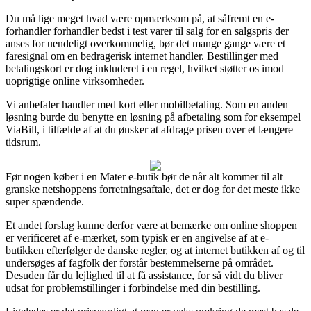
Du må lige meget hvad være opmærksom på, at såfremt en e-
forhandler forhandler bedst i test varer til salg for en salgspris der
anses for uendeligt overkommelig, bør det mange gange være et
faresignal om en bedragerisk internet handler. Bestillinger med
betalingskort er dog inkluderet i en regel, hvilket støtter os imod
uoprigtige online virksomheder.
Vi anbefaler handler med kort eller mobilbetaling. Som en anden
løsning burde du benytte en løsning på afbetaling som for eksempel
ViaBill, i tilfælde af at du ønsker at afdrage prisen over et længere
tidsrum.
Før nogen køber i en Mater e-butik bør de når alt kommer til alt
granske netshoppens forretningsaftale, det er dog for det meste ikke
super spændende.
Et andet forslag kunne derfor være at bemærke om online shoppen
er verificeret af e-mærket, som typisk er en angivelse af at e-
butikken efterfølger de danske regler, og at internet butikken af og til
undersøges af fagfolk der forstår bestemmelserne på området.
Desuden får du lejlighed til at få assistance, for så vidt du bliver
udsat for problemstillinger i forbindelse med din bestilling.