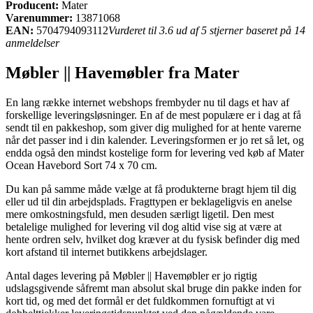
Producent:
Mater
Varenummer:
13871068
EAN:
5704794093112
Vurderet til 3.6 ud af 5 stjerner baseret på 14
anmeldelser
Møbler || Havemøbler fra Mater
En lang række internet webshops frembyder nu til dags et hav af
forskellige leveringsløsninger. En af de mest populære er i dag at få
sendt til en pakkeshop, som giver dig mulighed for at hente varerne
når det passer ind i din kalender. Leveringsformen er jo ret så let, og
endda også den mindst kostelige form for levering ved køb af Mater
Ocean Havebord Sort 74 x 70 cm.
Du kan på samme måde vælge at få produkterne bragt hjem til dig
eller ud til din arbejdsplads. Fragttypen er beklageligvis en anelse
mere omkostningsfuld, men desuden særligt ligetil. Den mest
betalelige mulighed for levering vil dog altid vise sig at være at
hente ordren selv, hvilket dog kræver at du fysisk befinder dig med
kort afstand til internet butikkens arbejdslager.
Antal dages levering på Møbler || Havemøbler er jo rigtig
udslagsgivende såfremt man absolut skal bruge din pakke inden for
kort tid, og med det formål er det fuldkommen fornuftigt at vi