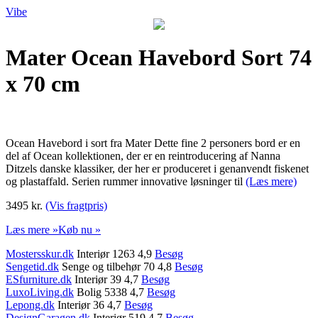
Vibe
Mater Ocean Havebord Sort 74
x 70 cm
Ocean Havebord i sort fra Mater Dette fine 2 personers bord er en
del af Ocean kollektionen, der er en reintroducering af Nanna
Ditzels danske klassiker, der her er produceret i genanvendt fiskenet
og plastaffald. Serien rummer innovative løsninger til
(Læs mere)
3495 kr.
(Vis fragtpris)
Læs mere »
Køb nu »
Mostersskur.dk
Interiør 1263 4,9
Besøg
Sengetid.dk
Senge og tilbehør 70 4,8
Besøg
ESfurniture.dk
Interiør 39 4,7
Besøg
LuxoLiving.dk
Bolig 5338 4,7
Besøg
Lepong.dk
Interiør 36 4,7
Besøg
DesignGaragen.dk
Interiør 519 4,7
Besøg