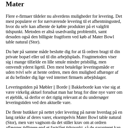
Mater
Flere e-firmaer tildeler nu alverdens muligheder for levering. Det
mest populære er for nærværende levering til et afhentningssted,
hvor du selv kan afhente de købte produkter på et valgfrit
tidspunkt. Metoden er altså usædvanlig problemfri, samt
desuden også den billigste fragtform ved køb af Mater Bowl
table natural (Stor).
Du bør på samme måde beslutte dig for at få ordren bragt til din
private bopæl eller ud til din arbejdsplads. Fragtmetoden viser
sig i mange tilfælde en lille smule mindre prisbillig, men
omvendt yderst ligetil. Den mest betalelige leveringsmåde er
uden tvivl selv at hente ordren, men den mulighed afhænger af
at du befinder dig lige ved internet firmaets arbejdslager.
Leveringstiden på Møbler || Borde || Bakkeborde kan vise sig at
være virkelig aktuel forudsat man har brug for dine nye varer om
et øjeblik, så derfor er det rigtig relevant at du undersøger
leveringstiden ved den aktuelle vare.
De fleste butikker på nettet yder levering på næste hverdag på en
lang række af deres varer, eksempelvis Mater Bowl table natural
(Stor), men vær vagtsom da det stiller krav om at ordren
aflægges tidligere end et fastslået tidspunkt, så de garanteret kan