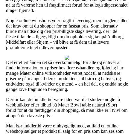
nå at få varerne hen til fragtfirmaet forud for at logistikpersonalet
drager hjemad.
Nogle online webshops yder fragtfri levering, men i reglen stiller
det krav om at du shopper for en fastsat pris. Som alternativ
burde man udse dig den prisbilligste slags levering, der i de
fleste tilfælde – ligegyldigt om du opholder sig tæt på Aalborg,
Middelfart eller Skjern – vil blive at få dem til at levere
produkterne til et udleveringssted.
Det er efterhånden ret så overkommeligt for alle og enhver at
finde information om priser hos flere e-handler, og følgelig har
mange Mater online virksomheder været nødt til at nedskære
priserne på mange af deres produkter – til børn og babyer, og
endvidere også til kvinder og mænd – en hel del, og endda nogle
gange love fragt uden beregning.
Derfor kan det imidlertid være tiden værd at studere nogle få
webbutikker efter tilbud på Mater Bowl table natural (Stor)
forud for at du færdiggør din shopping, så man ikke er i tvivl om
at opnå den laveste pris.
Man bør imidlertid være omhyggelig med, at ifald en online
webshop sælger et produkt til salg for en pris som kan ses som