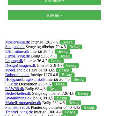
Læs mere »
Køb nu »
Mostersskur.dk
Interiør 1263 4,9
Besøg
Sengetid.dk
Senge og tilbehør 70 4,8
Besøg
ESfurniture.dk
Interiør 39 4,7
Besøg
LuxoLiving.dk
Bolig 5338 4,7
Besøg
Lepong.dk
Interiør 36 4,7
Besøg
DesignGaragen.dk
Interiør 519 4,7
Besøg
MoreLand.dk
Have 5148 4,65
Besøg
Boboonline.dk
Interiør 1276 4,6
Besøg
Hoejgaardbrugskunst.dk
Interiør 20 4,6
Besøg
Illux.dk
Dekoration 235 4,6
Besøg
RAW58.dk
Bolig 68 4,6
Besøg
BedreNætter.dk
Senge og tilbehør 726 4,6
Besøg
Bydahlliving.dk
Bolig 98 4,5
Besøg
MøbelKompagniet.dk
Bolig 239 4,5
Besøg
Plantetorvet.dk
Planter og blomster 6440 4,45
Besøg
TrendyLiving.dk
Interiør 1306 4,4
Besøg