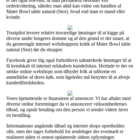
er det også relevant, at man permanent beholder ens
ordrekvittering, således man altid kan vidne om handlen af
Mater Bowl table natural (Stor), hvad end man er mand eller
kvinde.
Trustpilot leverer relativt troværdige løsninger til at kigge på
diverse andre brugeres domme og af den grund er det smart, at
du gennemgår internet webshoppens kritik af Mater Bowl table
natural (Stor) før du shopper.
Facebook giver dig også forholdsvis udmærkede løsninger til at
få kendskab til internet selskabets kundefokus. Herinde er der en
række online webshops som tilbyder folk at udforme en
anmeldelse af deres køb, som ligeledes må benyttes til at afveje
kundetilfredsheden.
Vores hjemmeside er finansieret af annoncer. Vi har aftaler med
diverse online forretninger da vi annoncerer virksomhedernes
tilbud, og opnår betaling om den person vi sender videre laver
en bestilling.
Informationer angående tilbud og internet shops opretholdes
ofte, men der tages forbehold for ændringer der eventuelt er
realiseret siden vi senest opdaterede sidens oplysninger.