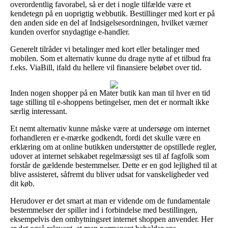
overordentlig favorabel, så er det i nogle tilfælde være et
kendetegn på en uoprigtig webbutik. Bestillinger med kort er på
den anden side en del af Indsigelsesordningen, hvilket værner
kunden overfor snydagtige e-handler.
Generelt tilråder vi betalinger med kort eller betalinger med
mobilen. Som et alternativ kunne du drage nytte af et tilbud fra
f.eks. ViaBill, ifald du hellere vil finansiere beløbet over tid.
Inden nogen shopper på en Mater butik kan man til hver en tid
tage stilling til e-shoppens betingelser, men det er normalt ikke
særlig interessant.
Et nemt alternativ kunne måske være at undersøge om internet
forhandleren er e-mærke godkendt, fordi det skulle være en
erklæring om at online butikken understøtter de opstillede regler,
udover at internet selskabet regelmæssigt ses til af fagfolk som
forstår de gældende bestemmelser. Dette er en god lejlighed til at
blive assisteret, såfremt du bliver udsat for vanskeligheder ved
dit køb.
Herudover er det smart at man er vidende om de fundamentale
bestemmelser der spiller ind i forbindelse med bestillingen,
eksempelvis den ombytningsret internet shoppen anvender. Her