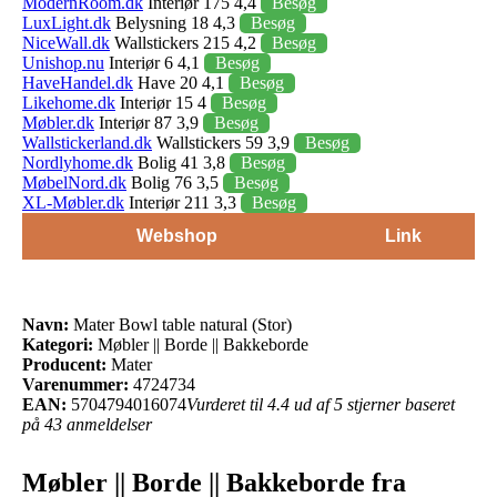
ModernRoom.dk
Interiør 175 4,4
Besøg
LuxLight.dk
Belysning 18 4,3
Besøg
NiceWall.dk
Wallstickers 215 4,2
Besøg
Unishop.nu
Interiør 6 4,1
Besøg
HaveHandel.dk
Have 20 4,1
Besøg
Likehome.dk
Interiør 15 4
Besøg
Møbler.dk
Interiør 87 3,9
Besøg
Wallstickerland.dk
Wallstickers 59 3,9
Besøg
Nordlyhome.dk
Bolig 41 3,8
Besøg
MøbelNord.dk
Bolig 76 3,5
Besøg
XL-Møbler.dk
Interiør 211 3,3
Besøg
Webshop
Link
Navn:
Mater Bowl table natural (Stor)
Kategori:
Møbler || Borde || Bakkeborde
Producent:
Mater
Varenummer:
4724734
EAN:
5704794016074
Vurderet til 4.4 ud af 5 stjerner baseret
på 43 anmeldelser
Møbler || Borde || Bakkeborde fra