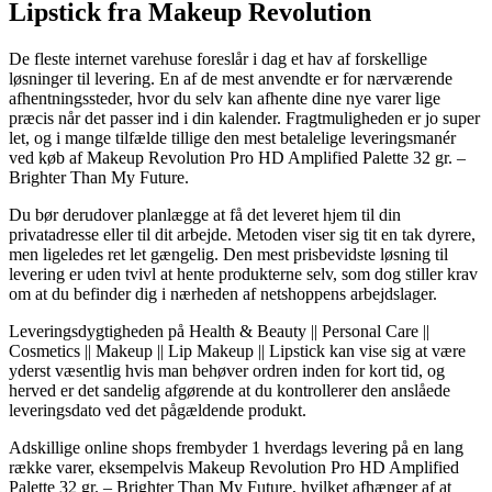
Lipstick fra Makeup Revolution
De fleste internet varehuse foreslår i dag et hav af forskellige
løsninger til levering. En af de mest anvendte er for nærværende
afhentningssteder, hvor du selv kan afhente dine nye varer lige
præcis når det passer ind i din kalender. Fragtmuligheden er jo super
let, og i mange tilfælde tillige den mest betalelige leveringsmanér
ved køb af Makeup Revolution Pro HD Amplified Palette 32 gr. –
Brighter Than My Future.
Du bør derudover planlægge at få det leveret hjem til din
privatadresse eller til dit arbejde. Metoden viser sig tit en tak dyrere,
men ligeledes ret let gængelig. Den mest prisbevidste løsning til
levering er uden tvivl at hente produkterne selv, som dog stiller krav
om at du befinder dig i nærheden af netshoppens arbejdslager.
Leveringsdygtigheden på Health & Beauty || Personal Care ||
Cosmetics || Makeup || Lip Makeup || Lipstick kan vise sig at være
yderst væsentlig hvis man behøver ordren inden for kort tid, og
herved er det sandelig afgørende at du kontrollerer den anslåede
leveringsdato ved det pågældende produkt.
Adskillige online shops frembyder 1 hverdags levering på en lang
række varer, eksempelvis Makeup Revolution Pro HD Amplified
Palette 32 gr. – Brighter Than My Future, hvilket afhænger af at