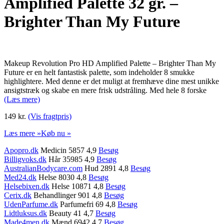
Amplified Palette 32 gr. –
Brighter Than My Future
Makeup Revolution Pro HD Amplified Palette – Brighter Than My
Future er en helt fantastisk palette, som indeholder 8 smukke
highlightere. Med denne er det muligt at fremhæve dine mest unikke
ansigtstræk og skabe en mere frisk udstråling. Med hele 8 forske
(Læs mere)
149 kr.
(Vis fragtpris)
Læs mere »
Køb nu »
Apopro.dk
Medicin 5857 4,9
Besøg
Billigvoks.dk
Hår 35985 4,9
Besøg
AustralianBodycare.com
Hud 2891 4,8
Besøg
Med24.dk
Helse 8030 4,8
Besøg
Helsebixen.dk
Helse 10871 4,8
Besøg
Cerix.dk
Behandlinger 901 4,8
Besøg
UdenParfume.dk
Parfumefri 69 4,8
Besøg
Lidtluksus.dk
Beauty 41 4,7
Besøg
Made4men.dk
Mænd 6942 4,7
Besøg