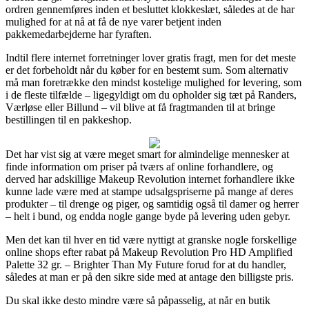
ordren gennemføres inden et besluttet klokkeslæt, således at de har
mulighed for at nå at få de nye varer betjent inden
pakkemedarbejderne har fyraften.
Indtil flere internet forretninger lover gratis fragt, men for det meste
er det forbeholdt når du køber for en bestemt sum. Som alternativ
må man foretrække den mindst kostelige mulighed for levering, som
i de fleste tilfælde – ligegyldigt om du opholder sig tæt på Randers,
Værløse eller Billund – vil blive at få fragtmanden til at bringe
bestillingen til en pakkeshop.
Det har vist sig at være meget smart for almindelige mennesker at
finde information om priser på tværs af online forhandlere, og
derved har adskillige Makeup Revolution internet forhandlere ikke
kunne lade være med at stampe udsalgspriserne på mange af deres
produkter – til drenge og piger, og samtidig også til damer og herrer
– helt i bund, og endda nogle gange byde på levering uden gebyr.
Men det kan til hver en tid være nyttigt at granske nogle forskellige
online shops efter rabat på Makeup Revolution Pro HD Amplified
Palette 32 gr. – Brighter Than My Future forud for at du handler,
således at man er på den sikre side med at antage den billigste pris.
Du skal ikke desto mindre være så påpasselig, at når en butik