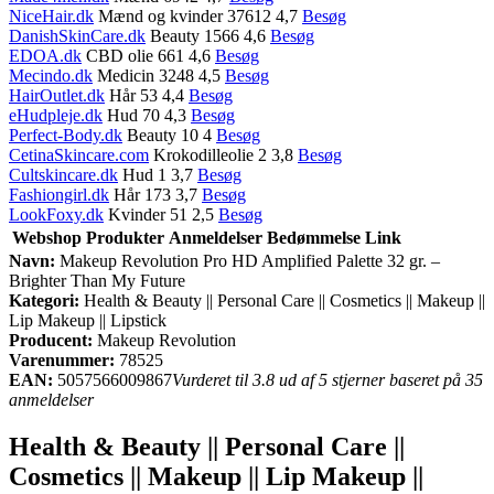
NiceHair.dk
Mænd og kvinder 37612 4,7
Besøg
DanishSkinCare.dk
Beauty 1566 4,6
Besøg
EDOA.dk
CBD olie 661 4,6
Besøg
Mecindo.dk
Medicin 3248 4,5
Besøg
HairOutlet.dk
Hår 53 4,4
Besøg
eHudpleje.dk
Hud 70 4,3
Besøg
Perfect-Body.dk
Beauty 10 4
Besøg
CetinaSkincare.com
Krokodilleolie 2 3,8
Besøg
Cultskincare.dk
Hud 1 3,7
Besøg
Fashiongirl.dk
Hår 173 3,7
Besøg
LookFoxy.dk
Kvinder 51 2,5
Besøg
Webshop
Produkter
Anmeldelser
Bedømmelse
Link
Navn:
Makeup Revolution Pro HD Amplified Palette 32 gr. –
Brighter Than My Future
Kategori:
Health & Beauty || Personal Care || Cosmetics || Makeup ||
Lip Makeup || Lipstick
Producent:
Makeup Revolution
Varenummer:
78525
EAN:
5057566009867
Vurderet til 3.8 ud af 5 stjerner baseret på 35
anmeldelser
Health & Beauty || Personal Care ||
Cosmetics || Makeup || Lip Makeup ||