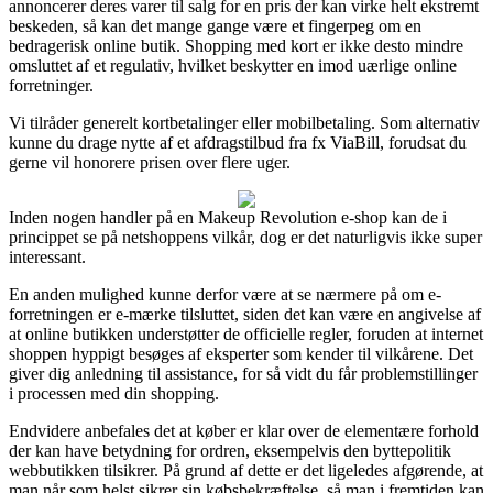
annoncerer deres varer til salg for en pris der kan virke helt ekstremt
beskeden, så kan det mange gange være et fingerpeg om en
bedragerisk online butik. Shopping med kort er ikke desto mindre
omsluttet af et regulativ, hvilket beskytter en imod uærlige online
forretninger.
Vi tilråder generelt kortbetalinger eller mobilbetaling. Som alternativ
kunne du drage nytte af et afdragstilbud fra fx ViaBill, forudsat du
gerne vil honorere prisen over flere uger.
Inden nogen handler på en Makeup Revolution e-shop kan de i
princippet se på netshoppens vilkår, dog er det naturligvis ikke super
interessant.
En anden mulighed kunne derfor være at se nærmere på om e-
forretningen er e-mærke tilsluttet, siden det kan være en angivelse af
at online butikken understøtter de officielle regler, foruden at internet
shoppen hyppigt besøges af eksperter som kender til vilkårene. Det
giver dig anledning til assistance, for så vidt du får problemstillinger
i processen med din shopping.
Endvidere anbefales det at køber er klar over de elementære forhold
der kan have betydning for ordren, eksempelvis den byttepolitik
webbutikken tilsikrer. På grund af dette er det ligeledes afgørende, at
man når som helst sikrer sin købsbekræftelse, så man i fremtiden kan