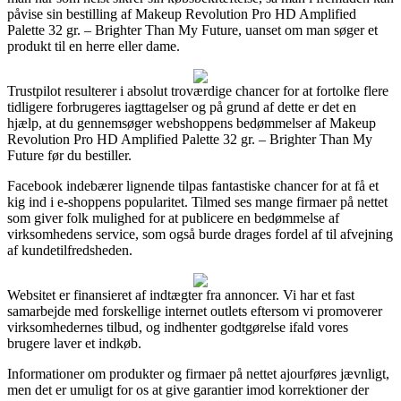
påvise sin bestilling af Makeup Revolution Pro HD Amplified
Palette 32 gr. – Brighter Than My Future, uanset om man søger et
produkt til en herre eller dame.
Trustpilot resulterer i absolut troværdige chancer for at fortolke flere
tidligere forbrugeres iagttagelser og på grund af dette er det en
hjælp, at du gennemsøger webshoppens bedømmelser af Makeup
Revolution Pro HD Amplified Palette 32 gr. – Brighter Than My
Future før du bestiller.
Facebook indebærer lignende tilpas fantastiske chancer for at få et
kig ind i e-shoppens popularitet. Tilmed ses mange firmaer på nettet
som giver folk mulighed for at publicere en bedømmelse af
virksomhedens service, som også burde drages fordel af til afvejning
af kundetilfredsheden.
Websitet er finansieret af indtægter fra annoncer. Vi har et fast
samarbejde med forskellige internet outlets eftersom vi promoverer
virksomhedernes tilbud, og indhenter godtgørelse ifald vores
brugere laver et indkøb.
Informationer om produkter og firmaer på nettet ajourføres jævnligt,
men det er umuligt for os at give garantier imod korrektioner der