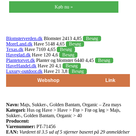
Køb nu »
Blomsterverden.dk
Blomster 2413 4,85
Besøg
MoreLand.dk
Have 5148 4,65
Besøg
Texas.dk
Have 7169 4,65
Besøg
Haveglad.dk
Have 120 4,6
Besøg
Plantetorvet.dk
Planter og blomster 6440 4,45
Besøg
HaveHandel.dk
Have 20 4,1
Besøg
Luxury-outdoor.dk
Have 21 3,8
Besøg
Webshop
Link
Navn:
Majs, Sukker-, Golden Bantam, Organic – Zea mays
Kategori:
Hus og Have > Have > Frø > Frø og løg > Majs,
Sukker-, Golden Bantam, Organic > 40
Producent:
Varenummer:
PT-71456
EAN:
Vurderet til 3.5 ud af 5 stjerner baseret på 29 anmeldelser