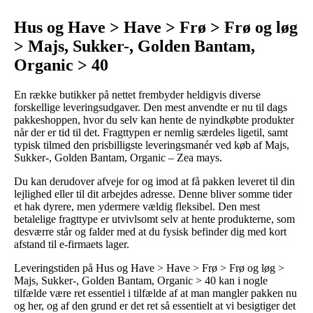
Hus og Have > Have > Frø > Frø og løg
> Majs, Sukker-, Golden Bantam,
Organic > 40
En række butikker på nettet frembyder heldigvis diverse
forskellige leveringsudgaver. Den mest anvendte er nu til dags
pakkeshoppen, hvor du selv kan hente de nyindkøbte produkter
når der er tid til det. Fragttypen er nemlig særdeles ligetil, samt
typisk tilmed den prisbilligste leveringsmanér ved køb af Majs,
Sukker-, Golden Bantam, Organic – Zea mays.
Du kan derudover afveje for og imod at få pakken leveret til din
lejlighed eller til dit arbejdes adresse. Denne bliver somme tider
et hak dyrere, men ydermere vældig fleksibel. Den mest
betalelige fragttype er utvivlsomt selv at hente produkterne, som
desværre står og falder med at du fysisk befinder dig med kort
afstand til e-firmaets lager.
Leveringstiden på Hus og Have > Have > Frø > Frø og løg >
Majs, Sukker-, Golden Bantam, Organic > 40 kan i nogle
tilfælde være ret essentiel i tilfælde af at man mangler pakken nu
og her, og af den grund er det ret så essentielt at vi besigtiger det