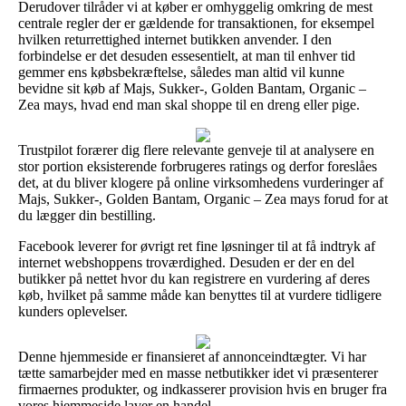
Derudover tilråder vi at køber er omhyggelig omkring de mest
centrale regler der er gældende for transaktionen, for eksempel
hvilken returrettighed internet butikken anvender. I den
forbindelse er det desuden essesentielt, at man til enhver tid
gemmer ens købsbekræftelse, således man altid vil kunne
bevidne sit køb af Majs, Sukker-, Golden Bantam, Organic –
Zea mays, hvad end man skal shoppe til en dreng eller pige.
Trustpilot forærer dig flere relevante genveje til at analysere en
stor portion eksisterende forbrugeres ratings og derfor foreslåes
det, at du bliver klogere på online virksomhedens vurderinger af
Majs, Sukker-, Golden Bantam, Organic – Zea mays forud for at
du lægger din bestilling.
Facebook leverer for øvrigt ret fine løsninger til at få indtryk af
internet webshoppens troværdighed. Desuden er der en del
butikker på nettet hvor du kan registrere en vurdering af deres
køb, hvilket på samme måde kan benyttes til at vurdere tidligere
kunders oplevelser.
Denne hjemmeside er finansieret af annonceindtægter. Vi har
tætte samarbejder med en masse netbutikker idet vi præsenterer
firmaernes produkter, og indkasserer provision hvis en bruger fra
vores hjemmeside laver en handel.