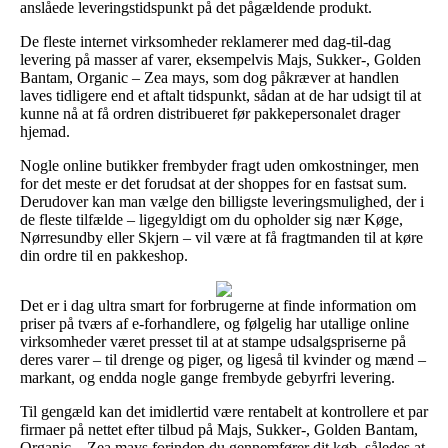
anslåede leveringstidspunkt på det pågældende produkt.
De fleste internet virksomheder reklamerer med dag-til-dag
levering på masser af varer, eksempelvis Majs, Sukker-, Golden
Bantam, Organic – Zea mays, som dog påkræver at handlen
laves tidligere end et aftalt tidspunkt, sådan at de har udsigt til at
kunne nå at få ordren distribueret før pakkepersonalet drager
hjemad.
Nogle online butikker frembyder fragt uden omkostninger, men
for det meste er det forudsat at der shoppes for en fastsat sum.
Derudover kan man vælge den billigste leveringsmulighed, der i
de fleste tilfælde – ligegyldigt om du opholder sig nær Køge,
Nørresundby eller Skjern – vil være at få fragtmanden til at køre
din ordre til en pakkeshop.
Det er i dag ultra smart for forbrugerne at finde information om
priser på tværs af e-forhandlere, og følgelig har utallige online
virksomheder været presset til at at stampe udsalgspriserne på
deres varer – til drenge og piger, og ligeså til kvinder og mænd –
markant, og endda nogle gange frembyde gebyrfri levering.
Til gengæld kan det imidlertid være rentabelt at kontrollere et par
firmaer på nettet efter tilbud på Majs, Sukker-, Golden Bantam,
Organic – Zea mays forinden du gennemfører dit køb, således at