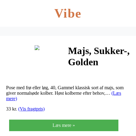
Vibe
Majs, Sukker-,
Golden
Bantam,
Organic – Zea
Pose med frø eller løg, 40, Gammel klassisk sort af majs, som
mays
giver normalsøde kolber. Høst kolberne efter behov,…
(Læs
mere)
33 kr.
(Vis fragtpris)
Læs mere »