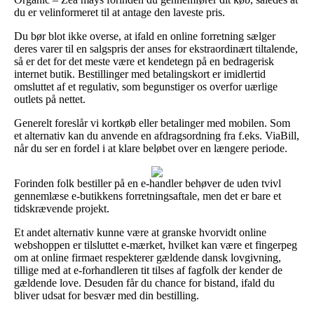
du er velinformeret til at antage den laveste pris.
Du bør blot ikke overse, at ifald en online forretning sælger
deres varer til en salgspris der anses for ekstraordinært tiltalende,
så er det for det meste være et kendetegn på en bedragerisk
internet butik. Bestillinger med betalingskort er imidlertid
omsluttet af et regulativ, som begunstiger os overfor uærlige
outlets på nettet.
Generelt foreslår vi kortkøb eller betalinger med mobilen. Som
et alternativ kan du anvende en afdragsordning fra f.eks. ViaBill,
når du ser en fordel i at klare beløbet over en længere periode.
Forinden folk bestiller på en e-handler behøver de uden tvivl
gennemlæse e-butikkens forretningsaftale, men det er bare et
tidskrævende projekt.
Et andet alternativ kunne være at granske hvorvidt online
webshoppen er tilsluttet e-mærket, hvilket kan være et fingerpeg
om at online firmaet respekterer gældende dansk lovgivning,
tillige med at e-forhandleren tit tilses af fagfolk der kender de
gældende love. Desuden får du chance for bistand, ifald du
bliver udsat for besvær med din bestilling.