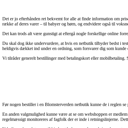
Det er jo efterhånden ret bekvemt for alle at finde information om priser
række af deres varer – til babyer og børn, og endvidere også til voksne
Det kan trods alt være gunstigt at eftergå nogle forskellige online fo
Du skal dog ikke undervurdere, at hvis en netbutik tilbyder bedst i tes
heldigvis dækket ind under en ordning, som forsvarer dig som kunde 
Vi tilråder generelt bestillinger med betalingskort eller mobilbetaling
Før nogen bestiller i en Blomsterverden netbutik kunne de i reglen se 
En anden valgmulighed kunne være at se om webshoppen er medlem af e-
regelmæssigt monitoreres af fagfolk der er inde i retningslinjerne. De