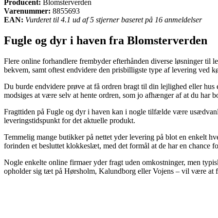
Producent:
Blomsterverden
Varenummer:
8855693
EAN:
Vurderet til 4.1 ud af 5 stjerner baseret på 16 anmeldelser
Fugle og dyr i haven fra Blomsterverden
Flere online forhandlere frembyder efterhånden diverse løsninger til le
bekvem, samt oftest endvidere den prisbilligste type af levering ved 
Du burde endvidere prøve at få ordren bragt til din lejlighed eller hu
modsiges at være selv at hente ordren, som jo afhænger af at du har b
Fragttiden på Fugle og dyr i haven kan i nogle tilfælde være usædvanli
leveringstidspunkt for det aktuelle produkt.
Temmelig mange butikker på nettet yder levering på blot en enkelt hv
forinden et besluttet klokkeslæt, med det formål at de har en chance f
Nogle enkelte online firmaer yder fragt uden omkostninger, men typisk
opholder sig tæt på Hørsholm, Kalundborg eller Vojens – vil være at få 