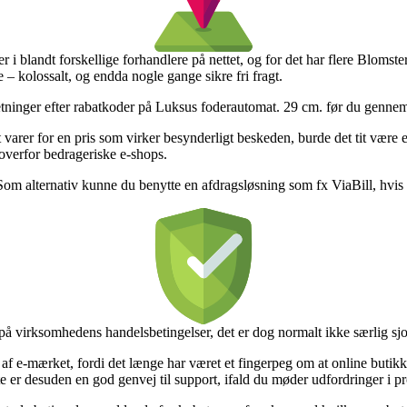
 i blandt forskellige forhandlere på nettet, og for det har flere Blomster
 – kolossalt, og endda nogle gange sikre fri fragt.
rretninger efter rabatkoder på Luksus foderautomat. 29 cm. før du gennemf
t varer for en pris som virker besynderligt beskeden, burde det tit være 
overfor bedrageriske e-shops.
. Som alternativ kunne du benytte en afdragsløsning som fx ViaBill, hvis
på virksomhedens handelsbetingelser, det er dog normalt ikke særlig sjo
mærket, fordi det længe har været et fingerpeg om at online butikken e
tte er desuden en god genvej til support, ifald du møder udfordringer i 