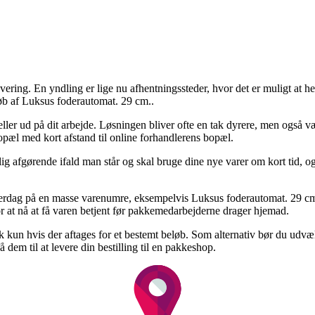
vering. En yndling er lige nu afhentningssteder, hvor det er muligt at he
køb af Luksus foderautomat. 29 cm..
s eller ud på dit arbejde. Løsningen bliver ofte en tak dyrere, men også
opæl med kort afstand til online forhandlerens bopæl.
g afgørende ifald man står og skal bruge dine nye varer om kort tid, og
erdag på en masse varenumre, eksempelvis Luksus foderautomat. 29 cm.,
or at nå at få varen betjent før pakkemedarbejderne drager hjemad.
 kun hvis der aftages for et bestemt beløb. Som alternativ bør du udvæ
dem til at levere din bestilling til en pakkeshop.