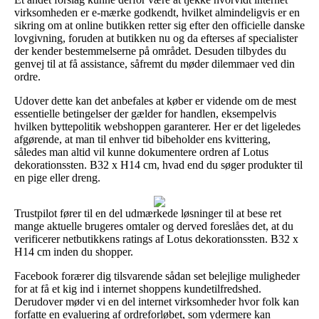
virksomheden er e-mærke godkendt, hvilket almindeligvis er en
sikring om at online butikken retter sig efter den officielle danske
lovgivning, foruden at butikken nu og da efterses af specialister
der kender bestemmelserne på området. Desuden tilbydes du
genvej til at få assistance, såfremt du møder dilemmaer ved din
ordre.
Udover dette kan det anbefales at køber er vidende om de mest
essentielle betingelser der gælder for handlen, eksempelvis
hvilken byttepolitik webshoppen garanterer. Her er det ligeledes
afgørende, at man til enhver tid bibeholder ens kvittering,
således man altid vil kunne dokumentere ordren af Lotus
dekorationssten. B32 x H14 cm, hvad end du søger produkter til
en pige eller dreng.
Trustpilot fører til en del udmærkede løsninger til at bese ret
mange aktuelle brugeres omtaler og derved foreslåes det, at du
verificerer netbutikkens ratings af Lotus dekorationssten. B32 x
H14 cm inden du shopper.
Facebook forærer dig tilsvarende sådan set belejlige muligheder
for at få et kig ind i internet shoppens kundetilfredshed.
Derudover møder vi en del internet virksomheder hvor folk kan
forfatte en evaluering af ordreforløbet, som ydermere kan