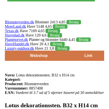
Blomsterverden.dk
Blomster 2413 4,85
Besøg
MoreLand.dk
Have 5148 4,65
Besøg
Texas.dk
Have 7169 4,65
Besøg
Haveglad.dk
Have 120 4,6
Besøg
Plantetorvet.dk
Planter og blomster 6440 4,45
Besøg
HaveHandel.dk
Have 20 4,1
Besøg
Luxury-outdoor.dk
Have 21 3,8
Besøg
Webshop
Link
Navn:
Lotus dekorationssten. B32 x H14 cm
Kategori:
Producent:
Blomsterverden
Varenummer:
8857408
EAN:
Vurderet til 3.7 ud af 5 stjerner baseret på 50 anmeldelser
Lotus dekorationssten. B32 x H14 cm