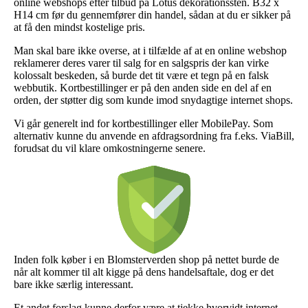
online webshops efter tilbud på Lotus dekorationssten. B32 x
H14 cm før du gennemfører din handel, sådan at du er sikker på
at få den mindst kostelige pris.
Man skal bare ikke overse, at i tilfælde af at en online webshop
reklamerer deres varer til salg for en salgspris der kan virke
kolossalt beskeden, så burde det tit være et tegn på en falsk
webbutik. Kortbestillinger er på den anden side en del af en
orden, der støtter dig som kunde imod snydagtige internet shops.
Vi går generelt ind for kortbestillinger eller MobilePay. Som
alternativ kunne du anvende en afdragsordning fra f.eks. ViaBill,
forudsat du vil klare omkostningerne senere.
Inden folk køber i en Blomsterverden shop på nettet burde de
når alt kommer til alt kigge på dens handelsaftale, dog er det
bare ikke særlig interessant.
Et andet forslag kunne derfor være at tjekke hvorvidt internet