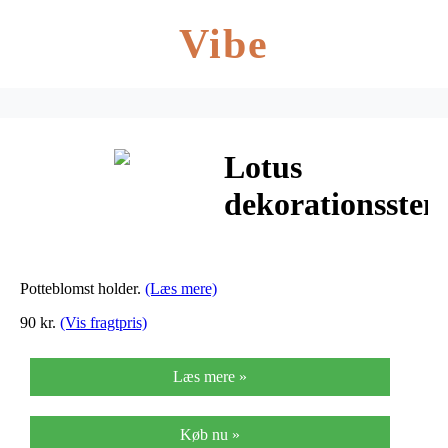
Vibe
Lotus
dekorationssten
B32 x H14 cm
Potteblomst holder.
(Læs mere)
90 kr.
(Vis fragtpris)
Læs mere »
Køb nu »