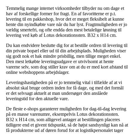
Temmelig mange internet virksomheder tilbyder nu om dage et
hav af forskellige former for fragt. En af favoritterne er p.t.
levering til en pakkeshop, hvor det er meget fleksibelt at kunne
hente din nyindkøbte vare når du har lyst. Fragtmuligheden er jo
vældig smertefri, og ofte endda den mest betalelige løsning til
levering ved køb af Lotus dekorationssten. B32 x H14 cm.
Du kan endvidere beslutte dig for at bestille ordren til levering til
din private bopæl eller ud til din arbejdsplads. Muligheden viser
sig godt nok et hak mindre prisbillig, men tillige meget enkel.
Den mest letkøbte leveringsudgave er utvivlsomt at hente
varerne selv, som dog stiller krav om at du er med kort afstand til
online webshoppens arbejdslager.
Leveringshastigheden på er jo temmelig vital i tilfælde af at vi
absolut skal bruge ordren inden for få dage, og med det formål
er det selvsagt aktuelt at man undersøger den anslåede
leveringstid for den aktuelle vare.
De fleste e-shops garanterer muligheden for dag-til-dag levering
på en masse varenumre, eksempelvis Lotus dekorationssten.
B32 x H14 cm, som alligevel antager at bestillingen placeres
tidligere end et givent tidspunkt, så de højst sandsynligt kan nå at
få produkterne ud af døren forud for at logistikpersonalet tager