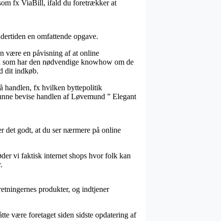
som fx ViaBill, ifald du foretrækker at
undertiden en omfattende opgave.
være en påvisning af at online
gmænd som har den nødvendige knowhow om de
d dit indkøb.
 handlen, fx hvilken byttepolitik
il kunne bevise handlen af Løvemund ” Elegant
r det godt, at du ser nærmere på online
der vi faktisk internet shops hvor folk kan
.
etningernes produkter, og indtjener
tte være foretaget siden sidste opdatering af