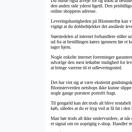
Du burde også afveje for og imod at bestille
den anden side yderst ligetil. Den prisbill
online shoppens adresse.
Leveringshastigheden på Blomsterfrø kan vis
vigtigt at du dobbelttjekker det anslåede lev
Størstedelen af internet forhandlere stiller
ud fra at bestillingen køres igennem før et 
tager hjem.
Nogle enkelte internet forretninger garante
udvælge den mest letkøbte mulighed for leve
at bringe varerne til et udleveringssted.
Det har vist sig at være ekstremt gnidningsl
Blomsterverden netshops ikke kunne slippe f
nogle gange præstere portofri fragt.
Til gengæld kan det trods alt blive rentabelt
køb, således at du er tryg ved at få fat i den 
Man bør trods alt ikke undervurdere, at når 
et signal om en uoprigtig e-shop. Handler me