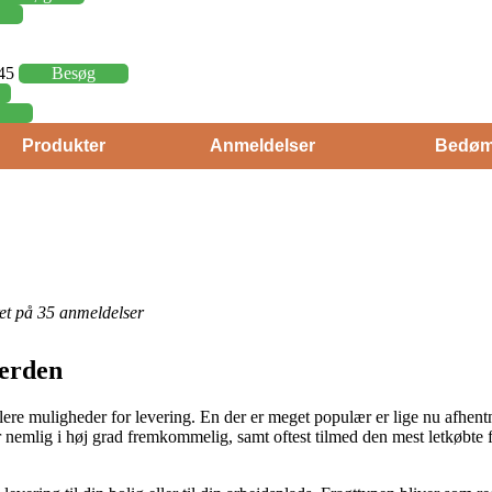
,45
Besøg
Produkter
Anmeldelser
Bedøm
eret på 35 anmeldelser
verden
lere muligheder for levering. En der er meget populær er lige nu afhent
r nemlig i høj grad fremkommelig, samt oftest tilmed den mest letkøbte