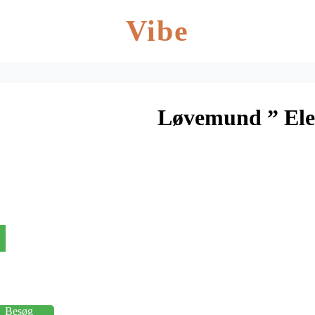
Vibe
Løvemund ” Ele
Besøg