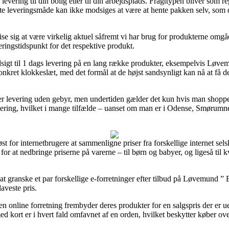
 levering til din bolig eller til din arbejdsplads. Fragttypen bliver som
igste leveringsmåde kan ikke modsiges at være at hente pakken selv, som
e sig at være virkelig aktuel såfremt vi har brug for produkterne omgåe
eringstidspunkt for det respektive produkt.
 udsigt til 1 dags levering på en lang række produkter, eksempelvis Løve
konkret klokkeslæt, med det formål at de højst sandsynligt kan nå at få
rer levering uden gebyr, men undertiden gælder det kun hvis man shopp
ring, hvilket i mange tilfælde – uanset om man er i Odense, Smørumnedre
øst for internetbrugere at sammenligne priser fra forskellige internet se
or at nedbringe priserne på varerne – til børn og babyer, og ligeså ti
 at granske et par forskellige e-forretninger efter tilbud på Løvemund ” 
laveste pris.
en online forretning frembyder deres produkter for en salgspris der er 
d kort er i hvert fald omfavnet af en orden, hvilket beskytter køber over