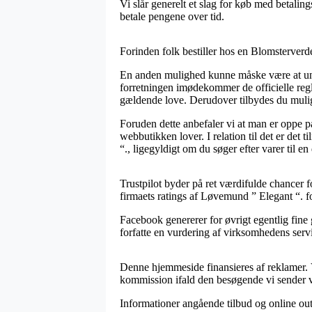
Vi slår generelt et slag for køb med betalin
betale pengene over tid.
Forinden folk bestiller hos en Blomsterverd
En anden mulighed kunne måske være at und
forretningen imødekommer de officielle re
gældende love. Derudover tilbydes du mulig
Foruden dette anbefaler vi at man er oppe p
webbutikken lover. I relation til det er det
“., ligegyldigt om du søger efter varer til en
Trustpilot byder på ret værdifulde chancer 
firmaets ratings af Løvemund ” Elegant “. fo
Facebook genererer for øvrigt egentlig fine 
forfatte en vurdering af virksomhedens servi
Denne hjemmeside finansieres af reklamer. 
kommission ifald den besøgende vi sender vi
Informationer angående tilbud og online outl