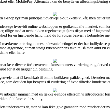
gskort eller MobilePay. Alternativt kan du benytte en afbetalingsløsning 
en e-shop bør man principielt overveje e-butikkens vilkår, men det er 
ersøge hvorvidt online webshoppen er godkendt af e-mærket, som kan 
gler, tillige med at netbutikken regelmæssigt føres tilsyn med af fa
hed for en hjælpende hånd, ifald du forvoldes besvær i forbindelse me
å mærkerne omkring de mest relevante betingelser der har indflydelse på
 tilmed afgørende, at man stadig bibeholder ens faktura, så man altid v
 dame eller herre.
for at læse diverse forhenværende konsumenters vurderinger og derved e
rud for at du lægger din bestilling.
genveje til at få kendskab til online butikkens pålidelighed. Desuden mø
ce, som desuden bør benyttes til vurdering af hvor tilfredse kunderne er
Vi arbejder sammen med en række e-shops eftersom vi introducerer forr
dere fuldfører en bestilling.
ets understøttes tit, men vi kan ikke give garantier imod rettelser der må