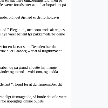
 regel en sjat mere omkostningsfuld, men på
 desværre forudsætter at du har bopæl tæt på
nde, og i det øjemed er det forholdsvis
mund ” Elegant “., men som trods alt regnes
 de nye varer betjent før pakkemedarbejderne
er for en fastsat sum. Desuden bør du
 eller Faaborg – er at få fragtfirmaet til
lskaber, og på grund af dette har mange
l kvinder og mænd – voldsomt, og endda
Elegant “. forud for at du gennemfører dit
uendeligt fremragende, så burde det ofte være
for uoprigtige online outlets.