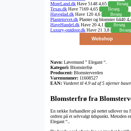
MoreLand.dk
Have 5148 4,65
Besøg
Texas.dk
Have 7169 4,65
Besøg
Haveglad.dk
Have 120 4,6
Besøg
Plantetorvet.dk
Planter og blomster 6440 4
HaveHandel.dk
Have 20 4,1
Besøg
Luxury-outdoor.dk
Have 21 3,8
Besøg
Webshop
Navn:
Løvemund ” Elegant “.
Kategori:
Blomsterfrø
Producent:
Blomsterverden
Varenummer:
11608527
EAN:
Vurderet til 4.9 ud af 5 stjerner bas
Blomsterfrø fra Blomster
En række forhandlere på nettet udlover nu f
ordren på et selvvalgt tidspunkt. Metoden e
Elegant “..