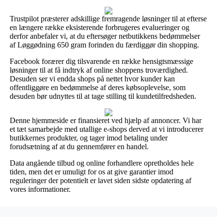
Trustpilot præsterer adskillige fremragende løsninger til at efterse
en længere række eksisterende forbrugeres evalueringer og
derfor anbefaler vi, at du eftersøger netbutikkens bedømmelser
af Løggødning 650 gram forinden du færdiggør din shopping.
Facebook forærer dig tilsvarende en række hensigtsmæssige
løsninger til at få indtryk af online shoppens troværdighed.
Desuden ser vi endda shops på nettet hvor kunder kan
offentliggøre en bedømmelse af deres købsoplevelse, som
desuden bør udnyttes til at tage stilling til kundetilfredsheden.
Denne hjemmeside er finansieret ved hjælp af annoncer. Vi har
et tæt samarbejde med utallige e-shops derved at vi introducerer
butikkernes produkter, og tager imod betaling under
forudsætning af at du gennemfører en handel.
Data angående tilbud og online forhandlere opretholdes hele
tiden, men det er umuligt for os at give garantier imod
reguleringer der potentielt er lavet siden sidste opdatering af
vores informationer.