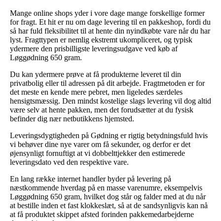
Mange online shops yder i vore dage mange forskellige former
for fragt. Et hit er nu om dage levering til en pakkeshop, fordi du
så har fuld fleksibilitet til at hente din nyindkøbte vare når du har
lyst. Fragttypen er nemlig ekstremt ukompliceret, og typisk
ydermere den prisbilligste leveringsudgave ved køb af
Løggødning 650 gram.
Du kan ydermere prøve at få produkterne leveret til din
privatbolig eller til adressen på dit arbejde. Fragtmetoden er for
det meste en kende mere pebret, men ligeledes særdeles
hensigtsmæssig. Den mindst kostelige slags levering vil dog altid
være selv at hente pakken, men det forudsætter at du fysisk
befinder dig nær netbutikkens hjemsted.
Leveringsdygtigheden på Gødning er rigtig betydningsfuld hvis
vi behøver dine nye varer om få sekunder, og derfor er det
øjensynligt fornuftigt at vi dobbelttjekker den estimerede
leveringsdato ved den respektive vare.
En lang række internet handler byder på levering på
næstkommende hverdag på en masse varenumre, eksempelvis
Løggødning 650 gram, hvilket dog står og falder med at du når
at bestille inden et fast klokkeslæt, så at de sandsynligvis kan nå
at få produktet skippet afsted forinden pakkemedarbejderne