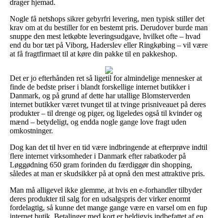
drager hjemad.
Nogle få netshops sikrer gebyrfri levering, men typisk stiller det
krav om at du bestiller for en bestemt pris. Derudover burde man
snuppe den mest letkøbte leveringsudgave, hvilket ofte – hvad
end du bor tæt på Viborg, Haderslev eller Ringkøbing – vil være
at få fragtfirmaet til at køre din pakke til en pakkeshop.
Det er jo efterhånden ret så ligetil for almindelige mennesker at
finde de bedste priser i blandt forskellige internet butikker i
Danmark, og på grund af dette har utallige Blomsterverden
internet butikker været tvunget til at tvinge prisniveauet på deres
produkter – til drenge og piger, og ligeledes også til kvinder og
mænd – betydeligt, og endda nogle gange love fragt uden
omkostninger.
Dog kan det til hver en tid være indbringende at efterprøve indtil
flere internet virksomheder i Danmark efter rabatkoder på
Løggødning 650 gram forinden du færdiggør din shopping,
således at man er skudsikker på at opnå den mest attraktive pris.
Man må alligevel ikke glemme, at hvis en e-forhandler tilbyder
deres produkter til salg for en udsalgspris der virker enormt
fordelagtig, så kunne det mange gange være en varsel om en fup
internet butik. Betalinger med kort er heldigvis indbefattet af en