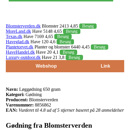
Blomsterverden.dk
Blomster 2413 4,85
Besøg
MoreLand.dk
Have 5148 4,65
Besøg
Texas.dk
Have 7169 4,65
Besøg
Haveglad.dk
Have 120 4,6
Besøg
Plantetorvet.dk
Planter og blomster 6440 4,45
Besøg
HaveHandel.dk
Have 20 4,1
Besøg
Luxury-outdoor.dk
Have 21 3,8
Besøg
Webshop
Link
Navn:
Løggødning 650 gram
Kategori:
Gødning
Producent:
Blomsterverden
Varenummer:
8856862
EAN:
Vurderet til 4.8 ud af 5 stjerner baseret på 28 anmeldelser
Gødning fra Blomsterverden