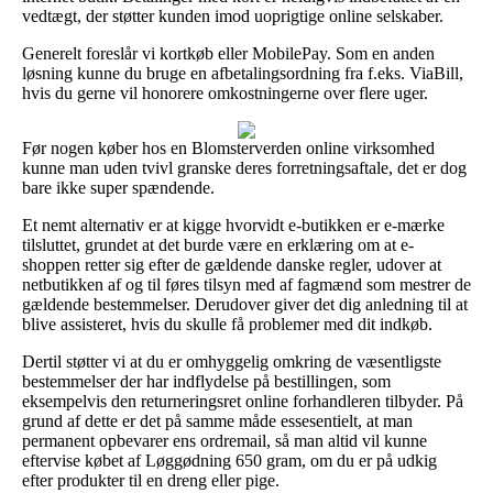
vedtægt, der støtter kunden imod uoprigtige online selskaber.
Generelt foreslår vi kortkøb eller MobilePay. Som en anden
løsning kunne du bruge en afbetalingsordning fra f.eks. ViaBill,
hvis du gerne vil honorere omkostningerne over flere uger.
Før nogen køber hos en Blomsterverden online virksomhed
kunne man uden tvivl granske deres forretningsaftale, det er dog
bare ikke super spændende.
Et nemt alternativ er at kigge hvorvidt e-butikken er e-mærke
tilsluttet, grundet at det burde være en erklæring om at e-
shoppen retter sig efter de gældende danske regler, udover at
netbutikken af og til føres tilsyn med af fagmænd som mestrer de
gældende bestemmelser. Derudover giver det dig anledning til at
blive assisteret, hvis du skulle få problemer med dit indkøb.
Dertil støtter vi at du er omhyggelig omkring de væsentligste
bestemmelser der har indflydelse på bestillingen, som
eksempelvis den returneringsret online forhandleren tilbyder. På
grund af dette er det på samme måde essesentielt, at man
permanent opbevarer ens ordremail, så man altid vil kunne
eftervise købet af Løggødning 650 gram, om du er på udkig
efter produkter til en dreng eller pige.