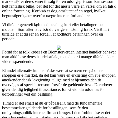
markedsfører deres varer til salg for en udsalgspris som kan ses som
helt fantastisk billig, bør det for det meste være en varsel om en falsk
online forretning. Kortkøb er dog omsluttet af en regel, hvilket
begunstiger køber overfor uægte internet forhandlere.
Vi tilråder generelt køb med betalingskort eller betalinger med
mobilen. Som alternativ bør du vælge en løsning fra fx ViaBill, i
tilfælde af at du ser en fordel i at godtgøre betalingen over en
periode.
Forud for at folk køber i en Blomsterverden internet handler behøver
man altid bese deres handelsaftale, men det er i mange tilfælde ikke
videre spændende.
Et andet alternativ kunne måske være at se nærmere på om e-
shoppen er e-mærket, da det kan være en erklæring om at e-shoppen
anerkender dansk lovgivning, tillige med at hjemmesiden tit
overvåges af specialister som forstår de gældende love. Derudover
giver det dig lejlighed til assistance, for så vidt du udsættes for
udfordringer ved din bestilling.
Tilmed er det smart at du er påpasselig med de fundamentale
bestemmelser gældende for bestillingen, som fx den
ombytningspolitik internet firmaet bruger. I den forbindelse er det
desuden vigtigt, at man stadigvæk gemmer sin købsbekræftelse,