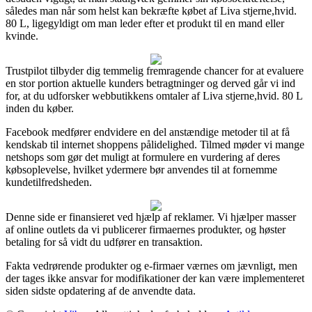
således man når som helst kan bekræfte købet af Liva stjerne,hvid.
80 L, ligegyldigt om man leder efter et produkt til en mand eller
kvinde.
Trustpilot tilbyder dig temmelig fremragende chancer for at evaluere
en stor portion aktuelle kunders betragtninger og derved går vi ind
for, at du udforsker webbutikkens omtaler af Liva stjerne,hvid. 80 L
inden du køber.
Facebook medfører endvidere en del anstændige metoder til at få
kendskab til internet shoppens pålidelighed. Tilmed møder vi mange
netshops som gør det muligt at formulere en vurdering af deres
købsoplevelse, hvilket ydermere bør anvendes til at fornemme
kundetilfredsheden.
Denne side er finansieret ved hjælp af reklamer. Vi hjælper masser
af online outlets da vi publicerer firmaernes produkter, og høster
betaling for så vidt du udfører en transaktion.
Fakta vedrørende produkter og e-firmaer værnes om jævnligt, men
der tages ikke ansvar for modifikationer der kan være implementeret
siden sidste opdatering af de anvendte data.