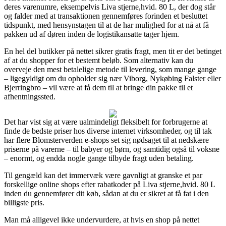
deres varenumre, eksempelvis Liva stjerne,hvid. 80 L, der dog står
og falder med at transaktionen gennemføres forinden et besluttet
tidspunkt, med hensynstagen til at de har mulighed for at nå at få
pakken ud af døren inden de logistikansatte tager hjem.
En hel del butikker på nettet sikrer gratis fragt, men tit er det betinget
af at du shopper for et bestemt beløb. Som alternativ kan du
overveje den mest betalelige metode til levering, som mange gange
– ligegyldigt om du opholder sig nær Viborg, Nykøbing Falster eller
Bjerringbro – vil være at få dem til at bringe din pakke til et
afhentningssted.
Det har vist sig at være ualmindeligt fleksibelt for forbrugerne at
finde de bedste priser hos diverse internet virksomheder, og til tak
har flere Blomsterverden e-shops set sig nødsaget til at nedskære
priserne på varerne – til babyer og børn, og samtidig også til voksne
– enormt, og endda nogle gange tilbyde fragt uden betaling.
Til gengæld kan det immervæk være gavnligt at granske et par
forskellige online shops efter rabatkoder på Liva stjerne,hvid. 80 L
inden du gennemfører dit køb, sådan at du er sikret at få fat i den
billigste pris.
Man må alligevel ikke undervurdere, at hvis en shop på nettet