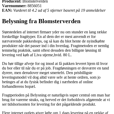
Producent:
Blomsterverden
Varenummer:
8856051
EAN:
Vurderet til 4.2 ud af 5 stjerner baseret på 19 anmeldelser
Belysning fra Blomsterverden
Størstedelen af internet firmaer yder nu om stunder en lang række
forskellige fragttyper. En af dem der er mest anvendt er for
nærværende pakkeshops, og så kan du blot hente de nyindkøbte
produkter når det passer ind i din hverdag. Fragtmetoden er nemlig
temmelig praktisk, samt oftest desuden den billigste løsning til
levering ved køb af Liva stjerne,hvid. 80 L.
Du bør tillige afveje for og imod at få pakken leveret hjem til hvor
du bor eller til når du er på job. Fragtløsningen er desværre en tand
dyrere, men derudover meget smertefri. Den prisbilligste
leveringsmodel vil dog altid være selv at hente ordren, som jo
betinges af at du fysisk befinder dig i nærheden af online
forhandlerens bopæl.
Fragtperioden på Belysning er naturligvis super central om man har
brug for varerne straks, og herved er det forholdsvis afgørende at vi
ser tidshorisonten for levering for det pågældende produkt.
Flere internet outlets giver løfte om 1 dags levering på en række af