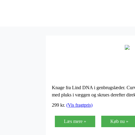
Knage fra Lind DNA i genbrugslæder. Curve 
med pluks i væggen og skrues derefter di
299 kr.
(Vis fragtpris)
Læs mere »
Køb nu »