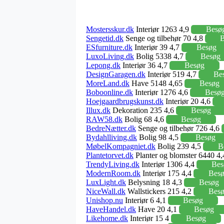
Mostersskur.dk
Interiør 1263 4,9
Besø
Sengetid.dk
Senge og tilbehør 70 4,8
B
ESfurniture.dk
Interiør 39 4,7
Besøg
LuxoLiving.dk
Bolig 5338 4,7
Besøg
Lepong.dk
Interiør 36 4,7
Besøg
DesignGaragen.dk
Interiør 519 4,7
Be
MoreLand.dk
Have 5148 4,65
Besøg
Boboonline.dk
Interiør 1276 4,6
Besø
Hoejgaardbrugskunst.dk
Interiør 20 4,6
Illux.dk
Dekoration 235 4,6
Besøg
RAW58.dk
Bolig 68 4,6
Besøg
BedreNætter.dk
Senge og tilbehør 726 4,6
Bydahlliving.dk
Bolig 98 4,5
Besøg
MøbelKompagniet.dk
Bolig 239 4,5
B
Plantetorvet.dk
Planter og blomster 6440 4
TrendyLiving.dk
Interiør 1306 4,4
Bes
ModernRoom.dk
Interiør 175 4,4
Bes
LuxLight.dk
Belysning 18 4,3
Besøg
NiceWall.dk
Wallstickers 215 4,2
Bes
Unishop.nu
Interiør 6 4,1
Besøg
HaveHandel.dk
Have 20 4,1
Besøg
Likehome.dk
Interiør 15 4
Besøg