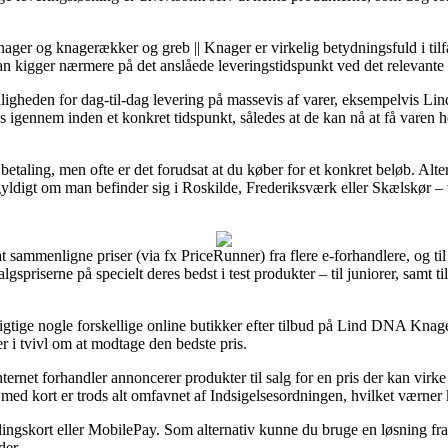
ager og knagerækker og greb || Knager er virkelig betydningsfuld i ti
man kigger nærmere på det anslåede leveringstidspunkt ved det relevante
 muligheden for dag-til-dag levering på massevis af varer, eksempelvis L
s igennem inden et konkret tidspunkt, således at de kan nå at få varen he
etaling, men ofte er det forudsat at du køber for et konkret beløb. Alter
gegyldigt om man befinder sig i Roskilde, Frederiksværk eller Skælskør – vi
e at sammenligne priser (via fx PriceRunner) fra flere e-forhandlere, og
lgspriserne på specielt deres bedst i test produkter – til juniorer, samt
esigtige nogle forskellige online butikker efter tilbud på Lind DNA Knage
r i tvivl om at modtage den bedste pris.
ternet forhandler annoncerer produkter til salg for en pris der kan virke
ed kort er trods alt omfavnet af Indsigelsesordningen, hvilket værner k
alingskort eller MobilePay. Som alternativ kunne du bruge en løsning fr
der.