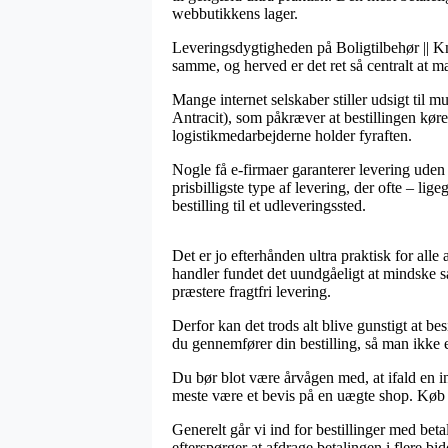
webbutikkens lager.
Leveringsdygtigheden på Boligtilbehør || Kn
samme, og herved er det ret så centralt at 
Mange internet selskaber stiller udsigt til
Antracit), som påkræver at bestillingen køre
logistikmedarbejderne holder fyraften.
Nogle få e-firmaer garanterer levering uden b
prisbilligste type af levering, der ofte – li
bestilling til et udleveringssted.
Det er jo efterhånden ultra praktisk for all
handler fundet det uundgåeligt at mindske sa
præstere fragtfri levering.
Derfor kan det trods alt blive gunstigt at b
du gennemfører din bestilling, så man ikke e
Du bør blot være årvågen med, at ifald en in
meste være et bevis på en uægte shop. Køb m
Generelt går vi ind for bestillinger med bet
efterspørger at afdrage betalingen i flere bid