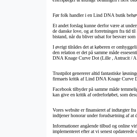
Før folk handler i en Lind DNA butik behøver
Et andet forslag kunne derfor være at unders
de danske love, og at forretningen fra tid til
bistand, når du bliver udsat for besvær som 
I øvrigt tilrådes det at køberen er omhyggeli
den relation er det på samme måde essesentie
DNA Knage Curve Dot (Lille , Antracit / Antr
Trustpilot genererer altid fantastiske løsnin
firmaets kritik af Lind DNA Knage Curve Dot
Facebook tilbyder på samme måde temmelig f
kan give en kritik af ordreforløbet, som desu
Vores website er finansieret af indtægter fr
indtjener honorar under forudsætning af at d
Informationer angående tilbud og online vir
implementeret efter at vi senest opdaterede