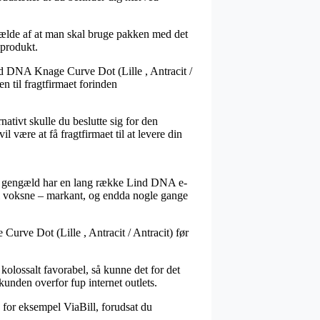
lfælde af at man skal bruge pakken med det
 produkt.
ind DNA Knage Curve Dot (Lille , Antracit /
n til fragtfirmaet forinden
nativt skulle du beslutte sig for den
l være at få fragtfirmaet til at levere din
 til gengæld har en lang række Lind DNA e-
 til voksne – markant, og endda nogle gange
 Curve Dot (Lille , Antracit / Antracit) før
 kolossalt favorabel, så kunne det for det
unden overfor fup internet outlets.
a for eksempel ViaBill, forudsat du