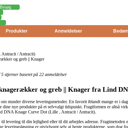
Besøg
Produkter
Anmeldelser
Bedøm
ntracit / Antracit)
rækker og greb || Knager
af 5 stjerner baseret på 22 anmeldelser
g knagerækker og greb || Knager fra Lind D
stunder diverse leveringsmetoder. En favorit iblandt mange er i dag a
nte dine nye produkter på et selvvalgt tidspunkt. Fragtformen er altså vi
nd DNA Knage Curve Dot (Lille , Antracit / Antracit).
til levering til din lejlighed eller til dit arbejdes adresse. Fragtmetoden
ige leveringsløsning er utvivlsomt selv at hente produkterne, som dog f