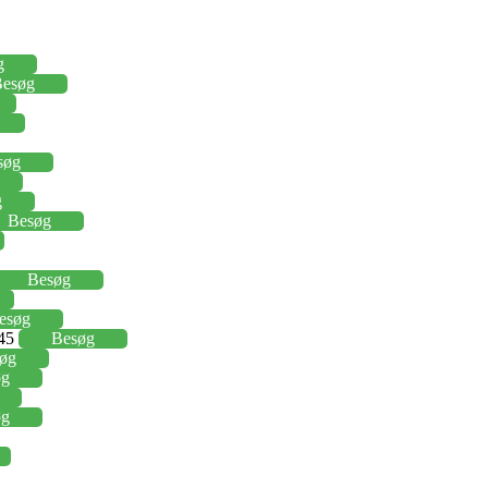
g
esøg
søg
g
Besøg
Besøg
esøg
,45
Besøg
øg
øg
øg