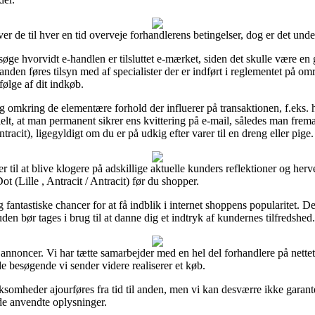
 de til hver en tid overveje forhandlerens betingelser, dog er det under
øge hvorvidt e-handlen er tilsluttet e-mærket, siden det skulle være en g
 anden føres tilsyn med af specialister der er indført i reglementet på omr
følge af dit indkøb.
g omkring de elementære forhold der influerer på transaktionen, f.eks. hv
lt, at man permanent sikrer ens kvittering på e-mail, således man fremad
acit), ligegyldigt om du er på udkig efter varer til en dreng eller pige.
ger til at blive klogere på adskillige aktuelle kunders reflektioner og her
 (Lille , Antracit / Antracit) før du shopper.
antastiske chancer for at få indblik i internet shoppens popularitet.
den bør tages i brug til at danne dig et indtryk af kundernes tilfredshed.
a annoncer. Vi har tætte samarbejder med en hel del forhandlere på nette
e besøgende vi sender videre realiserer et køb.
ksomheder ajourføres fra tid til anden, men vi kan desværre ikke garant
 de anvendte oplysninger.