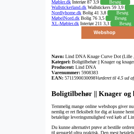
Møbler.dk
Interiør 87 3,9
Besøg
Wallstickerland.dk
Wallstickers 59 3,9
Nordlyhome.dk
Bolig 41 3,8
Besøg
MøbelNord.dk
Bolig 76 3,5
Besøg
XL-Møbler.dk
Interiør 211 3,3
Besøg
Webshop
Navn:
Lind DNA Knage Curve Dot (Lille , A
Kategori:
Boligtilbehør || Knager og knage
Producent:
Lind DNA
Varenummer:
5908383
EAN:
5711590030098
Vurderet til 4.5 ud 
Boligtilbehør || Knager o
Temmelig mange online webshops giver nu om 
nemlig er ret fleksibelt for dig at kunne he
betalelige leveringsmulighed ved køb af Li
Du kunne alternativt prøve at bestille ordren 
til gengæld ultra praktisk. Den mest betalel