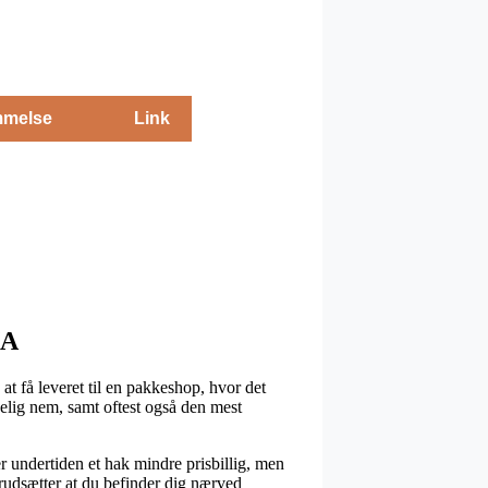
melse
Link
NA
t få leveret til en pakkeshop, hvor det
rkelig nem, samt oftest også den mest
 er undertiden et hak mindre prisbillig, men
orudsætter at du befinder dig nærved