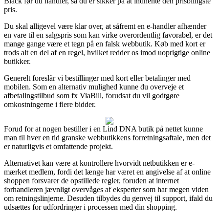
Black før du handler, så du er sikker på at indhente den prisbilligste
pris.
Du skal alligevel være klar over, at såfremt en e-handler afhænder
en vare til en salgspris som kan virke overordentlig favorabel, er det
mange gange være et tegn på en falsk webbutik. Køb med kort er
trods alt en del af en regel, hvilket redder os imod uoprigtige online
butikker.
Generelt foreslår vi bestillinger med kort eller betalinger med
mobilen. Som en alternativ mulighed kunne du overveje et
afbetalingstilbud som fx ViaBill, forudsat du vil godtgøre
omkostningerne i flere bidder.
Forud for at nogen bestiller i en Lind DNA butik på nettet kunne
man til hver en tid granske webbutikkens forretningsaftale, men det
er naturligvis et omfattende projekt.
Alternativet kan være at kontrollere hvorvidt netbutikken er e-
mærket medlem, fordi det længe har været en angivelse af at online
shoppen forsvarer de opstillede regler, foruden at internet
forhandleren jævnligt overvåges af eksperter som har megen viden
om retningslinjerne. Desuden tilbydes du genvej til support, ifald du
udsættes for udfordringer i processen med din shopping.