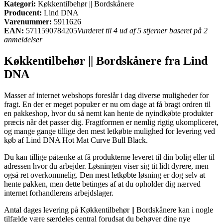
Kategori:
Køkkentilbehør || Bordskånere
Producent:
Lind DNA
Varenummer:
5911626
EAN:
5711590784205
Vurderet til 4 ud af 5 stjerner baseret på 2
anmeldelser
Køkkentilbehør || Bordskånere fra Lind
DNA
Masser af internet webshops foreslår i dag diverse muligheder for
fragt. En der er meget populær er nu om dage at få bragt ordren til
en pakkeshop, hvor du så nemt kan hente de nyindkøbte produkter
præcis når det passer dig. Fragtformen er nemlig rigtig ukompliceret,
og mange gange tillige den mest letkøbte mulighed for levering ved
køb af Lind DNA Hot Mat Curve Bull Black.
Du kan tillige påtænke at få produkterne leveret til din bolig eller til
adressen hvor du arbejder. Løsningen viser sig tit lidt dyrere, men
også ret overkommelig. Den mest letkøbte løsning er dog selv at
hente pakken, men dette betinges af at du opholder dig nærved
internet forhandlerens arbejdslager.
Antal dages levering på Køkkentilbehør || Bordskånere kan i nogle
tilfælde være særdeles central forudsat du behøver dine nye