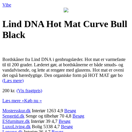
Vibe
Lind DNA Hot Mat Curve Bull
Black
Bordskåner fra Lind DNA i genbrugslæder. Hot mat er varmefaste
til til 200 grader. Læderet gør, at bordskånerne er både smuds- og
vandafvisende, og lette at rengøre med glasrens. Hot mat er oveni
det også bæredygtige. Den organiske form på HOT MAT gør bo
(Læs mere)
200 kr.
(Vis fragtpris)
Læs mere »
Køb nu »
Mostersskur.dk
Interiør 1263 4,9
Besøg
Sengetid.dk
Senge og tilbehør 70 4,8
Besøg
ESfurniture.dk
Interiør 39 4,7
Besøg
LuxoLiving.dk
Bolig 5338 4,7
Besøg
Lepong.dk
Interiør 36 4,7
Besøg