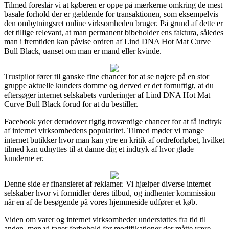
Tilmed foreslår vi at køberen er oppe på mærkerne omkring de mest
basale forhold der er gældende for transaktionen, som eksempelvis
den ombytningsret online virksomheden bruger. På grund af dette er
det tillige relevant, at man permanent bibeholder ens faktura, således
man i fremtiden kan påvise ordren af Lind DNA Hot Mat Curve
Bull Black, uanset om man er mand eller kvinde.
Trustpilot fører til ganske fine chancer for at se nøjere på en stor
gruppe aktuelle kunders domme og derved er det fornuftigt, at du
eftersøger internet selskabets vurderinger af Lind DNA Hot Mat
Curve Bull Black forud for at du bestiller.
Facebook yder derudover rigtig troværdige chancer for at få indtryk
af internet virksomhedens popularitet. Tilmed møder vi mange
internet butikker hvor man kan ytre en kritik af ordreforløbet, hvilket
tilmed kan udnyttes til at danne dig et indtryk af hvor glade
kunderne er.
Denne side er finansieret af reklamer. Vi hjælper diverse internet
selskaber hvor vi formidler deres tilbud, og indhenter kommission
når en af de besøgende på vores hjemmeside udfører et køb.
Viden om varer og internet virksomheder understøttes fra tid til
anden, men vi tager forbehold for modifikationer der måtte være