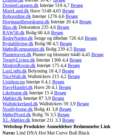
DesignGaragen.dk
Interiør 519 4,7
Besøg
MoreLand.dk
Have 5148 4,65
Besøg
Boboonline.dk
Interiør 1276 4,6
Besøg
Hoejgaardbrugskunst.dk
Interiør 20 4,6
Besøg
Illux.dk
Dekoration 235 4,6
Besøg
RAW58.dk
Bolig 68 4,6
Besøg
BedreNætter.dk
Senge og tilbehør 726 4,6
Besøg
Bydahlliving.dk
Bolig 98 4,5
Besøg
MøbelKompagniet.dk
Bolig 239 4,5
Besøg
Plantetorvet.dk
Planter og blomster 6440 4,45
Besøg
TrendyLiving.dk
Interiør 1306 4,4
Besøg
ModernRoom.dk
Interiør 175 4,4
Besøg
LuxLight.dk
Belysning 18 4,3
Besøg
NiceWall.dk
Wallstickers 215 4,2
Besøg
Unishop.nu
Interiør 6 4,1
Besøg
HaveHandel.dk
Have 20 4,1
Besøg
Likehome.dk
Interiør 15 4
Besøg
Møbler.dk
Interiør 87 3,9
Besøg
Wallstickerland.dk
Wallstickers 59 3,9
Besøg
Nordlyhome.dk
Bolig 41 3,8
Besøg
MøbelNord.dk
Bolig 76 3,5
Besøg
XL-Møbler.dk
Interiør 211 3,3
Besøg
Webshop
Produkter
Anmeldelser
Bedømmelse
Link
Navn:
Lind DNA Hot Mat Curve Bull Black