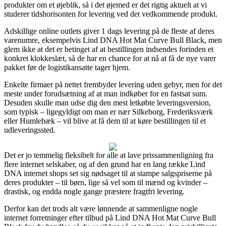
produkter om et øjeblik, så i det øjemed er det rigtig aktuelt at vi
studerer tidshorisonten for levering ved det vedkommende produkt.
Adskillige online outlets giver 1 dags levering på de fleste af deres
varenumre, eksempelvis Lind DNA Hot Mat Curve Bull Black, men
glem ikke at det er betinget af at bestillingen indsendes forinden et
konkret klokkeslæt, så de har en chance for at nå at få de nye varer
pakket før de logistikansatte tager hjem.
Enkelte firmaer på nettet frembyder levering uden gebyr, men for det
meste under forudsætning af at man indkøber for en fastsat sum.
Desuden skulle man udse dig den mest letkøbte leveringsversion,
som typisk – ligegyldigt om man er nær Silkeborg, Frederiksværk
eller Humlebæk – vil blive at få dem til at køre bestillingen til et
udleveringssted.
Det er jo temmelig fleksibelt for alle at lave prissammenligning fra
flere internet selskaber, og af den grund har en lang række Lind
DNA internet shops set sig nødsaget til at stampe salgspriserne på
deres produkter – til børn, lige så vel som til mænd og kvinder –
drastisk, og endda nogle gange præstere fragtfri levering.
Derfor kan det trods alt være lønnende at sammenligne nogle
internet forretninger efter tilbud på Lind DNA Hot Mat Curve Bull