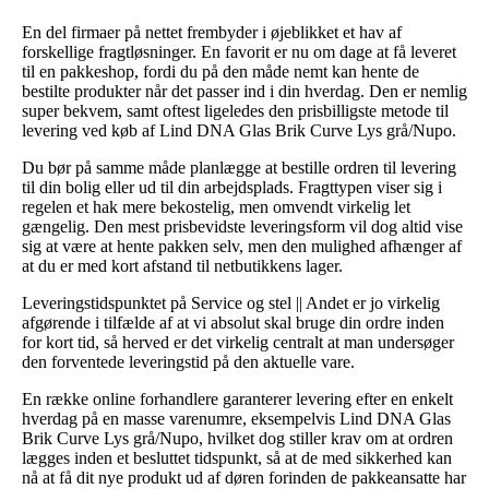
En del firmaer på nettet frembyder i øjeblikket et hav af
forskellige fragtløsninger. En favorit er nu om dage at få leveret
til en pakkeshop, fordi du på den måde nemt kan hente de
bestilte produkter når det passer ind i din hverdag. Den er nemlig
super bekvem, samt oftest ligeledes den prisbilligste metode til
levering ved køb af Lind DNA Glas Brik Curve Lys grå/Nupo.
Du bør på samme måde planlægge at bestille ordren til levering
til din bolig eller ud til din arbejdsplads. Fragttypen viser sig i
regelen et hak mere bekostelig, men omvendt virkelig let
gængelig. Den mest prisbevidste leveringsform vil dog altid vise
sig at være at hente pakken selv, men den mulighed afhænger af
at du er med kort afstand til netbutikkens lager.
Leveringstidspunktet på Service og stel || Andet er jo virkelig
afgørende i tilfælde af at vi absolut skal bruge din ordre inden
for kort tid, så herved er det virkelig centralt at man undersøger
den forventede leveringstid på den aktuelle vare.
En række online forhandlere garanterer levering efter en enkelt
hverdag på en masse varenumre, eksempelvis Lind DNA Glas
Brik Curve Lys grå/Nupo, hvilket dog stiller krav om at ordren
lægges inden et besluttet tidspunkt, så at de med sikkerhed kan
nå at få dit nye produkt ud af døren forinden de pakkeansatte har