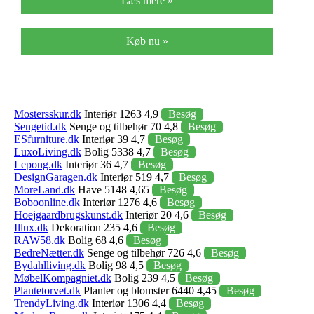
Læs mere »
Køb nu »
Mostersskur.dk
Interiør 1263 4,9
Besøg
Sengetid.dk
Senge og tilbehør 70 4,8
Besøg
ESfurniture.dk
Interiør 39 4,7
Besøg
LuxoLiving.dk
Bolig 5338 4,7
Besøg
Lepong.dk
Interiør 36 4,7
Besøg
DesignGaragen.dk
Interiør 519 4,7
Besøg
MoreLand.dk
Have 5148 4,65
Besøg
Boboonline.dk
Interiør 1276 4,6
Besøg
Hoejgaardbrugskunst.dk
Interiør 20 4,6
Besøg
Illux.dk
Dekoration 235 4,6
Besøg
RAW58.dk
Bolig 68 4,6
Besøg
BedreNætter.dk
Senge og tilbehør 726 4,6
Besøg
Bydahlliving.dk
Bolig 98 4,5
Besøg
MøbelKompagniet.dk
Bolig 239 4,5
Besøg
Plantetorvet.dk
Planter og blomster 6440 4,45
Besøg
TrendyLiving.dk
Interiør 1306 4,4
Besøg