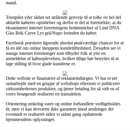
mand.
Trustpilot yder sådan set strålende genveje til at tolke en hel del
aktuelle køberes opfattelser og derfor er det at foretrække, at du
eksaminerer internet forretningens bedømmelser af Lind DNA
Glas Brik Curve Lys grå/Nupo forinden du køber.
Facebook præsterer lignende absolut ønskværdige chancer for at
få en idé om online shoppens kundetilfredshed. Desuden ser vi
mange internet forretninger som tilbyder folk at ytre en
anmeldelse af købsoplevelsen, hvilket tillige bør benyttes til at
tage stilling til hvor glade kunderne er.
Dette website er finansieret af reklameindtægter. Vi har et tæt
samarbejde med en gruppe af webshops eftersom vi publicerer
virksomhedernes produkter, og tjener betaling for så vidt en af
vores besøgende realiserer en transaktion.
Orientering omkring varer og online forhandlere vedligeholdes
tit, men vi kan desværre ikke garantere imod ændringer der
eventuelt er realiseret siden vi sidste gang opdaterede
hjemmesidens oplysninger.