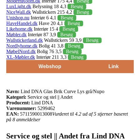
ModernRoom.dk
Interiør 175 4,4
Besøg
LuxLight.dk
Belysning 18 4,3
Besøg
NiceWall.dk
Wallstickers 215 4,2
Besøg
Unishop.nu
Interiør 6 4,1
Besøg
HaveHandel.dk
Have 20 4,1
Besøg
Likehome.dk
Interiør 15 4
Besøg
Møbler.dk
Interiør 87 3,9
Besøg
Wallstickerland.dk
Wallstickers 59 3,9
Besøg
Nordlyhome.dk
Bolig 41 3,8
Besøg
MøbelNord.dk
Bolig 76 3,5
Besøg
XL-Møbler.dk
Interiør 211 3,3
Besøg
Webshop
Link
Navn:
Lind DNA Glas Brik Curve Lys grå/Nupo
Kategori:
Service og stel || Andet
Producent:
Lind DNA
Varenummer:
5299462
EAN:
5711590013008
Vurderet til 4.2 ud af 5 stjerner baseret
på 8 anmeldelser
Service og stel || Andet fra Lind DNA