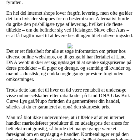
fyraften.
En hel del internet shops lover fragtfri levering, men ofte gælder
det kun hvis der shoppes for en bestemt sum. Alternativt burde
du gribe den prisbilligste type af levering, hvilket i de fleste
tilfælde – om du befinder sig ved Helsingør, Skive eller Aars –
er at få fragtfirmaet til at levere bestillingen til et udleveringssted.
Det er ret fleksibelt for alle at søge information om priser hos
diverse online webshops, og til gengæld har flertallet af Lind
DNA webbutikker set sig nødsaget til at sænke salgspriserne på
deres produkter – til piger og drenge, og samtidig til kvinder og
mænd – drastisk, og endda nogle gange præstere fragt uden
omkostninger.
Trods dette kan det til hver en tid være rentabelt at undersøge
visse online selskaber efter rabatkoder på Lind DNA Glas Brik
Curve Lys grå/Nupo forinden du gennemfører din handel,
således at du er garanteret at opnå den skarpeste pris.
Man må blot ikke undervurdere, at i tilfælde af at en internet
handler markedsfører produkter til en udsalgspris der anses for
helt ekstremt gunstig, så burde det mange gange være et
faresignal om en snydagtig e-handler. Kortbetalinger er på den
anden side omfavnet af en forordning, hvilket forsvarer køberen