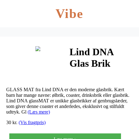
Vibe
Lind DNA
Glas Brik
Curve Lys
grå/Nupo
GLASS MAT fra Lind DNA er den moderne glasbrik. Kært
barn har mange navne: ølbrik, coaster, drinksbrik eller glasbrik.
Lind DNA glassMAT er unikke glasbrikker af genbrugslæder,
som giver denne coaster et anderledes, eksklusivt og stilfuldt
udtryk. Gl
(Læs mere)
30 kr.
(Vis fragtpris)