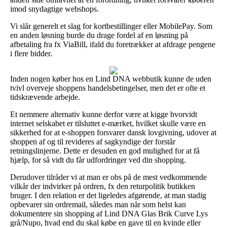
imod snydagtige webshops.
Vi slår generelt et slag for kortbestillinger eller MobilePay. Som
en anden løsning burde du drage fordel af en løsning på
afbetaling fra fx ViaBill, ifald du foretrækker at afdrage pengene
i flere bidder.
Inden nogen køber hos en Lind DNA webbutik kunne de uden
tvivl overveje shoppens handelsbetingelser, men det er ofte et
tidskrævende arbejde.
Et nemmere alternativ kunne derfor være at kigge hvorvidt
internet selskabet er tilsluttet e-mærket, hvilket skulle være en
sikkerhed for at e-shoppen forsvarer dansk lovgivning, udover at
shoppen af og til revideres af sagkyndige der forstår
retningslinjerne. Dette er desuden en god mulighed for at få
hjælp, for så vidt du får udfordringer ved din shopping.
Derudover tilråder vi at man er obs på de mest vedkommende
vilkår der indvirker på ordren, fx den returpolitik butikken
bruger. I den relation er det ligeledes afgørende, at man stadig
opbevarer sin ordremail, således man når som helst kan
dokumentere sin shopping af Lind DNA Glas Brik Curve Lys
grå/Nupo, hvad end du skal købe en gave til en kvinde eller